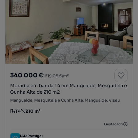
340 000 €
1619,05 €/m²
Moradia em banda T4 em Mangualde, Mesquitela e
Cunha Alta de 210 m2
Mangualde, Mesquitela e Cunha Alta, Mangualde, Viseu
T4
210 m²
Tipologia
Preço por metro quadrado
Destacado
IAD Portugal