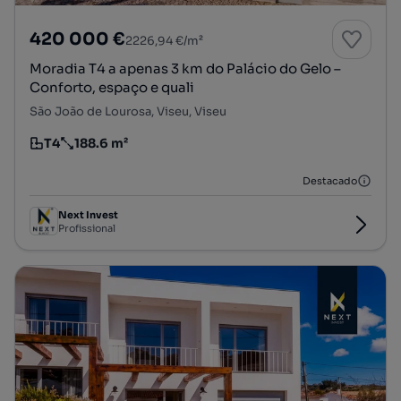
420 000 €
2226,94 €/m²
Moradia T4 a apenas 3 km do Palácio do Gelo –
Conforto, espaço e quali
São João de Lourosa, Viseu, Viseu
T4
188.6 m²
Tipologia
Preço por metro quadrado
Destacado
Next Invest
Profissional