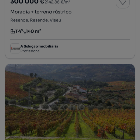
300 000 €
2142,86 €/m²
Moradia + terreno rústrico
Resende, Resende, Viseu
T4
140 m²
Tipologia
Preço por metro quadrado
A Solução Imobiliária
Profissional