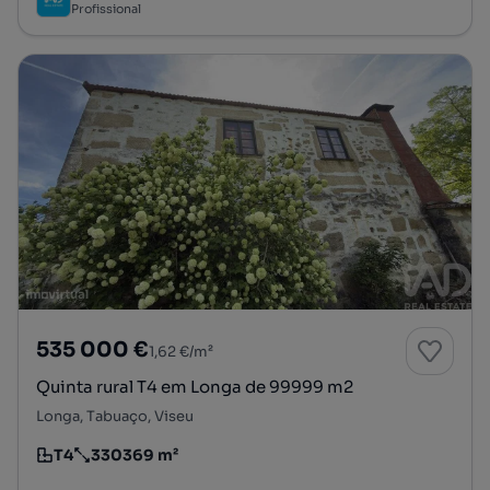
Profissional
535 000 €
1,62 €/m²
Quinta rural T4 em Longa de 99999 m2
Longa, Tabuaço, Viseu
T4
330369 m²
Tipologia
Preço por metro quadrado