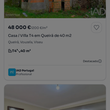
48 000 €
1200 €/m²
Casa / Villa T4 em Queirã de 40 m2
Queirã, Vouzela, Viseu
T4
40 m²
Tipologia
Preço por metro quadrado
Destacado
IAD Portugal
Profissional