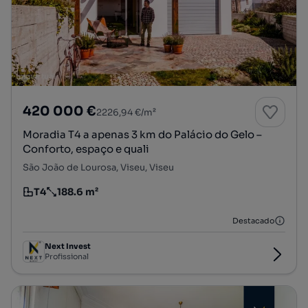
420 000 €
2226,94 €/m²
Moradia T4 a apenas 3 km do Palácio do Gelo –
Conforto, espaço e quali
São João de Lourosa, Viseu, Viseu
T4
188.6 m²
Tipologia
Preço por metro quadrado
Destacado
Next Invest
Profissional