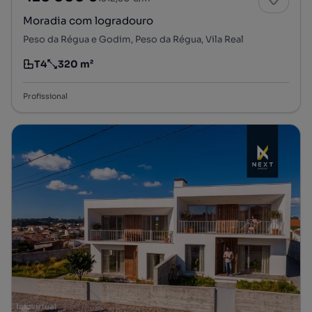
Moradia com logradouro
Peso da Régua e Godim, Peso da Régua, Vila Real
T4
320 m²
Tipologia
Preço por metro quadrado
Profissional