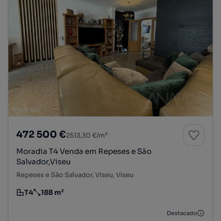
472 500 €
2513,30 €/m²
Moradia T4 Venda em Repeses e São
Salvador,Viseu
Repeses e São Salvador, Viseu, Viseu
T4
188 m²
Tipologia
Preço por metro quadrado
Destacado