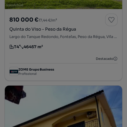
810 000 €
17,44 €/m²
Quinta do Viso - Peso da Régua
Largo do Tanque Redondo, Fontelas, Peso da Régua, Vila Real
T4
46457 m²
Tipologia
Preço por metro quadrado
Destacado
ZOME Grupo Business
Profissional