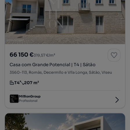
66 150 €
319,57 €/m²
Casa com Grande Potencial | T4 | Sátão
3560-113, Romãs, Decermilo e Vila Longa, Sátão, Viseu
T4
207 m²
Tipologia
Preço por metro quadrado
MillionGroup
Profissional