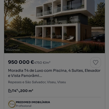
950 000 €
4750 €/m²
Moradia T4 de Luxo com Piscina, 4 Suites, Elevador
e Vista Panorâmi...
Repeses e São Salvador, Viseu, Viseu
T4
200 m²
Tipologia
Preço por metro quadrado
PREDIMED IMOBILÍARIA
Profissional