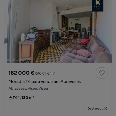
182 000 €
1516,67 €/m²
Moradia T4 para venda em Abraveses
Abraveses, Viseu, Viseu
T4
120 m²
Tipologia
Preço por metro quadrado
Destacado