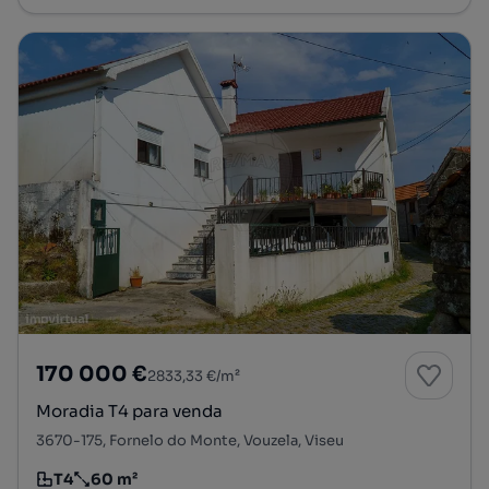
170 000 €
2833,33 €/m²
Moradia T4 para venda
3670-175, Fornelo do Monte, Vouzela, Viseu
T4
60 m²
Tipologia
Preço por metro quadrado