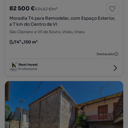
82 500 €
634,62 €/m²
Moradia T4 para Remodelar, com Espaço Exterior,
a 7 km do Centro de Vi
São Cipriano e Vil de Souto, Viseu, Viseu
T4
130 m²
Tipologia
Preço por metro quadrado
Destacado
Next Invest
Profissional