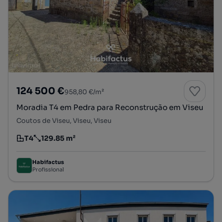
124 500 €
958,80 €/m²
Moradia T4 em Pedra para Reconstrução em Viseu
Coutos de Viseu, Viseu, Viseu
T4
129.85 m²
Tipologia
Preço por metro quadrado
Habifactus
Profissional