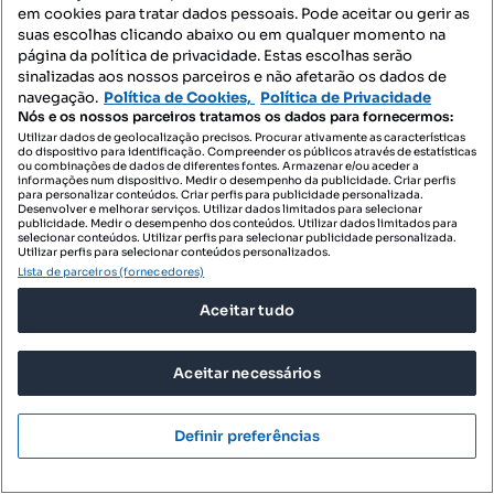
em cookies para tratar dados pessoais. Pode aceitar ou gerir as
MORADIA V4 | AMOREIRAS | LAMEGO
suas escolhas clicando abaixo ou em qualquer momento na
Lamego (Almacave e Sé), Lamego, Viseu
página da política de privacidade. Estas escolhas serão
sinalizadas aos nossos parceiros e não afetarão os dados de
T4
302.5 m²
Tipologia
Preço por metro quadrado
navegação.
Política de Cookies,
Política de Privacidade
Nós e os nossos parceiros tratamos os dados para fornecermos:
Destacado
Utilizar dados de geolocalização precisos. Procurar ativamente as características
do dispositivo para identificação. Compreender os públicos através de estatísticas
ou combinações de dados de diferentes fontes. Armazenar e/ou aceder a
MaMaison - Agência Imobiliária
informações num dispositivo. Medir o desempenho da publicidade. Criar perfis
Profissional
para personalizar conteúdos. Criar perfis para publicidade personalizada.
Desenvolver e melhorar serviços. Utilizar dados limitados para selecionar
publicidade. Medir o desempenho dos conteúdos. Utilizar dados limitados para
selecionar conteúdos. Utilizar perfis para selecionar publicidade personalizada.
Utilizar perfis para selecionar conteúdos personalizados.
Lista de parceiros (fornecedores)
Aceitar tudo
Aceitar necessários
Definir preferências