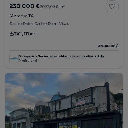
230 000 €
2072,07 €/m²
Moradia T4
Castro Daire, Castro Daire, Viseu
T4
111 m²
Tipologia
Preço por metro quadrado
Destacado
Maiopção - Sociedade de Mediação Imobiliária, Lda
Profissional