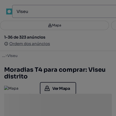
Mapa
Mapa
Filtros
Guardar pesquisa
3
1-36 de 323 anúncios
1-36 de 323 anúncios
Ordenar
Ordem dos anúncios
Ordem dos anúncios
...
Viseu
Moradias T4 para comprar: Viseu
distrito
Ver Mapa