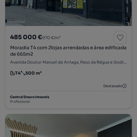
485 000 €
970 €/m²
Moradia T4 com 2lojas arrendadas e área edificada
de 665m2
Avenida Doutor Manuel de Arriaga, Peso da Régua e Godim, Peso da Régua, Vila Real
T4
500 m²
Tipologia
Preço por metro quadrado
Destacado
Central Douro Imoveis
Profissional