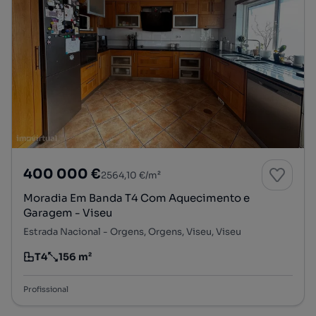
400 000 €
2564,10 €/m²
Moradia Em Banda T4 Com Aquecimento e
Garagem - Viseu
Estrada Nacional - Orgens, Orgens, Viseu, Viseu
T4
156 m²
Tipologia
Preço por metro quadrado
Profissional