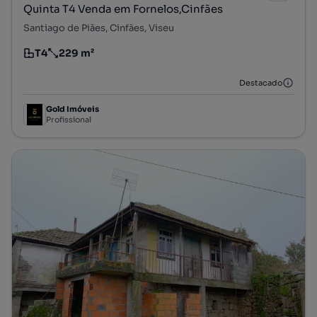
Quinta T4 Venda em Fornelos,Cinfães
Santiago de Piães, Cinfães, Viseu
T4
229 m²
Tipologia
Preço por metro quadrado
Destacado
Gold Imóveis
Profissional