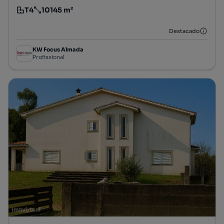
T4
10145 m²
Tipologia
Preço por metro quadrado
Destacado
KW Focus Almada
Profissional