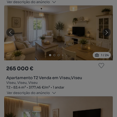
Ver descrição do anúncio
1
/
24
265 000 €
Apartamento T2 Venda em Viseu,Viseu
Viseu, Viseu, Viseu
Tipologia
Zona
Preço por metro quadrado
Andar
T2
83.4
m²
3177,46 €
/
m²
1 andar
Ver descrição do anúncio