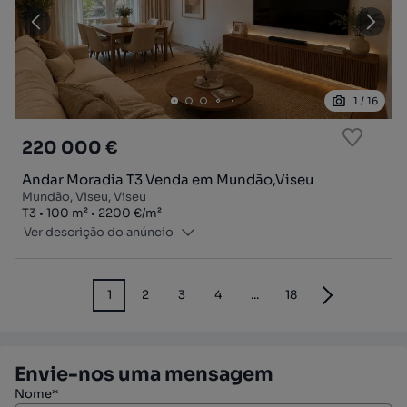
1
/
16
220 000 €
Andar Moradia T3 Venda em Mundão,Viseu
Mundão, Viseu, Viseu
Tipologia
Zona
Preço por metro quadrado
T3
100
m²
2200 €
/
m²
Ver descrição do anúncio
1
2
3
4
...
18
Envie-nos uma mensagem
Nome*