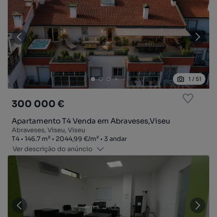
1
/
51
300 000 €
Apartamento T4 Venda em Abraveses,Viseu
Abraveses, Viseu, Viseu
Tipologia
Zona
Preço por metro quadrado
Andar
T4
146.7
m²
2044,99 €
/
m²
3 andar
Ver descrição do anúncio