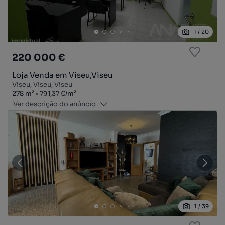
1
/
20
220 000 €
Loja Venda em Viseu,Viseu
Viseu, Viseu, Viseu
Zona
Preço por metro quadrado
278
m²
791,37 €
/
m²
Ver descrição do anúncio
1
/
39