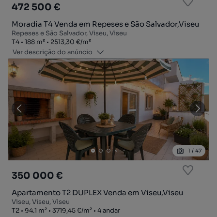
472 500 €
Moradia T4 Venda em Repeses e São Salvador,Viseu
Repeses e São Salvador, Viseu, Viseu
Tipologia
Zona
Preço por metro quadrado
T4
188
m²
2513,30 €
/
m²
Ver descrição do anúncio
1
/
47
350 000 €
Apartamento T2 DUPLEX Venda em Viseu,Viseu
Viseu, Viseu, Viseu
Tipologia
Zona
Preço por metro quadrado
Andar
T2
94.1
m²
3719,45 €
/
m²
4 andar