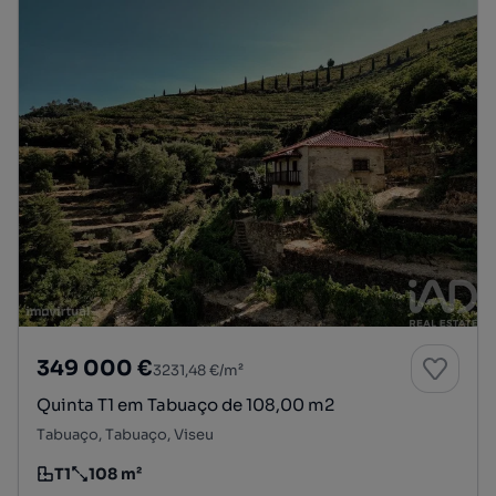
349 000 €
3231,48 €/m²
Quinta T1 em Tabuaço de 108,00 m2
Tabuaço, Tabuaço, Viseu
T1
108 m²
Tipologia
Preço por metro quadrado