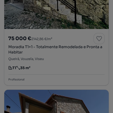
75 000 €
2142,86 €/m²
Moradia T1+1 - Totalmente Remodelada e Pronta a
Habitar
Queirã, Vouzela, Viseu
T1
35 m²
Tipologia
Preço por metro quadrado
Profissional