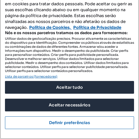
Ideal para reconstrução e valorização - A poucos
em cookies para tratar dados pessoais. Pode aceitar ou gerir as
minutos da vila de...
suas escolhas clicando abaixo ou em qualquer momento na
página da política de privacidade. Estas escolhas serão
Romãs, Decermilo e Vila Longa, Sátão, Viseu
sinalizadas aos nossos parceiros e não afetarão os dados de
T1
79.1 m²
navegação.
Política de Cookies,
Política de Privacidade
Tipologia
Preço por metro quadrado
Nós e os nossos parceiros tratamos os dados para fornecermos:
Utilizar dados de geolocalização precisos. Procurar ativamente as características
Unu Foral 1111
do dispositivo para identificação. Compreender os públicos através de estatísticas
ou combinações de dados de diferentes fontes. Armazenar e/ou aceder a
Profissional
informações num dispositivo. Medir o desempenho da publicidade. Criar perfis
para personalizar conteúdos. Criar perfis para publicidade personalizada.
Desenvolver e melhorar serviços. Utilizar dados limitados para selecionar
publicidade. Medir o desempenho dos conteúdos. Utilizar dados limitados para
selecionar conteúdos. Utilizar perfis para selecionar publicidade personalizada.
Utilizar perfis para selecionar conteúdos personalizados.
Lista de parceiros (fornecedores)
Aceitar tudo
Aceitar necessários
Definir preferências