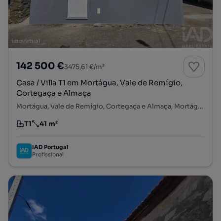
142 500 €
3475,61 €/m²
Casa / Villa T1 em Mortágua, Vale de Remígio,
Cortegaça e Almaça
Mortágua, Vale de Remígio, Cortegaça e Almaça, Mortágua, Viseu
T1
41 m²
Tipologia
Preço por metro quadrado
IAD Portugal
Profissional