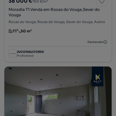
38 000 €
760 €/m²
Moradia T1 Venda em Rocas do Vouga,Sever do
Vouga
Rocas do Vouga, Rocas do Vouga, Sever do Vouga, Aveiro
T1
50 m²
Tipologia
Preço por metro quadrado
Destacado
JVCONSULTORES
Profissional