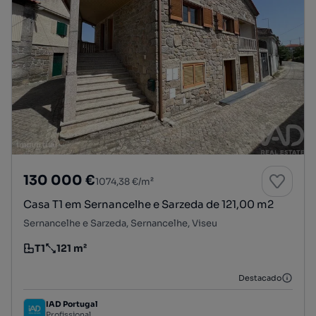
130 000 €
1074,38 €/m²
Casa T1 em Sernancelhe e Sarzeda de 121,00 m2
Sernancelhe e Sarzeda, Sernancelhe, Viseu
T1
121 m²
Tipologia
Preço por metro quadrado
Destacado
IAD Portugal
Profissional