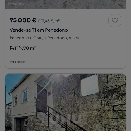
75 000 €
1071,43 €/m²
Vende-se T1 em Penedono
Penedono e Granja, Penedono, Viseu
T1
70 m²
Tipologia
Preço por metro quadrado
Profissional