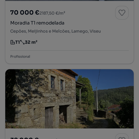
70 000 €
2187,50 €/m²
Moradia T1 remodelada
Cepões, Meijinhos e Melcões, Lamego, Viseu
T1
32 m²
Tipologia
Preço por metro quadrado
Profissional