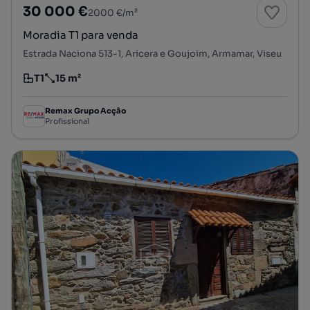
30 000 €
2000 €/m²
Moradia T1 para venda
Estrada Naciona 513-1, Aricera e Goujoim, Armamar, Viseu
T1
15 m²
Tipologia
Preço por metro quadrado
Remax Grupo Acção
Profissional