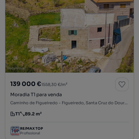
139 000 €
1558,30 €/m²
Moradia T1 para venda
Caminho de Figueiredo - Figueiredo, Santa Cruz do Douro e São Tomé de Covelas, Baião, Porto
T1
89.2 m²
Tipologia
Preço por metro quadrado
RE/MAX TOP
Profissional