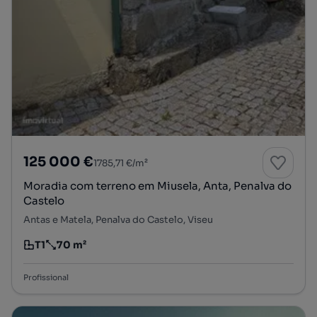
125 000 €
1785,71 €/m²
Moradia com terreno em Miusela, Anta, Penalva do
Castelo
Antas e Matela, Penalva do Castelo, Viseu
T1
70 m²
Tipologia
Preço por metro quadrado
Profissional