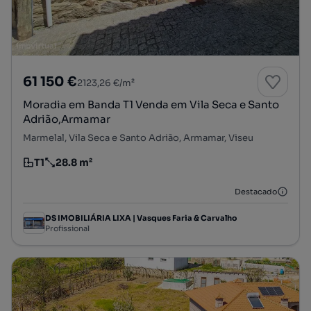
61 150 €
2123,26 €/m²
Moradia em Banda T1 Venda em Vila Seca e Santo
Adrião,Armamar
Marmelal, Vila Seca e Santo Adrião, Armamar, Viseu
T1
28.8 m²
Tipologia
Preço por metro quadrado
Destacado
DS IMOBILIÁRIA LIXA | Vasques Faria & Carvalho
Profissional