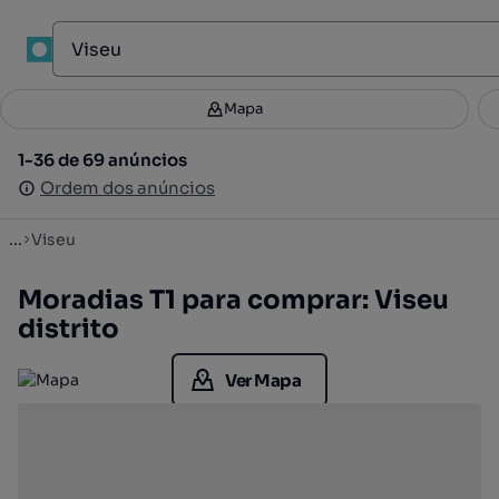
Mapa
Mapa
Filtros
Guardar pesquisa
3
1-36 de 69 anúncios
1-36 de 69 anúncios
Ordenar
Ordem dos anúncios
Ordem dos anúncios
...
Viseu
Moradias T1 para comprar: Viseu
distrito
Ver Mapa