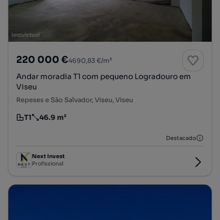
220 000 €
4690,83 €/m²
Andar moradia T1 com pequeno Logradouro em
Viseu
Repeses e São Salvador, Viseu, Viseu
T1
46.9 m²
Tipologia
Preço por metro quadrado
Destacado
Next Invest
Profissional