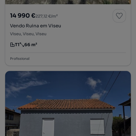
14 990 €
227,12 €/m²
Vendo Ruina em Viseu
Viseu, Viseu, Viseu
T1
66 m²
Tipologia
Preço por metro quadrado
Profissional