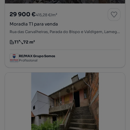
29 900 €
415,28 €/m²
Moradia T1 para venda
Rua das Carvalheiras, Parada do Bispo e Valdigem, Lamego, Viseu
T1
72 m²
Tipologia
Preço por metro quadrado
RE/MAX Grupo Somos
Profissional