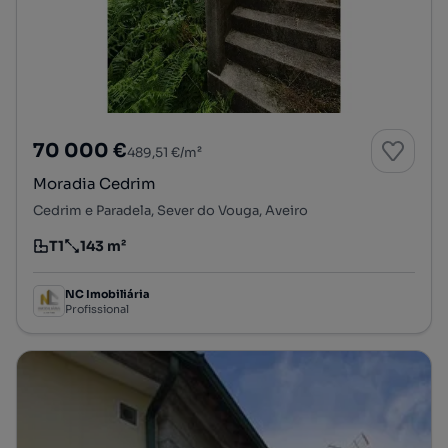
70 000 €
489,51 €/m²
Moradia Cedrim
Cedrim e Paradela, Sever do Vouga, Aveiro
T1
143 m²
Tipologia
Preço por metro quadrado
NC Imobiliária
Profissional