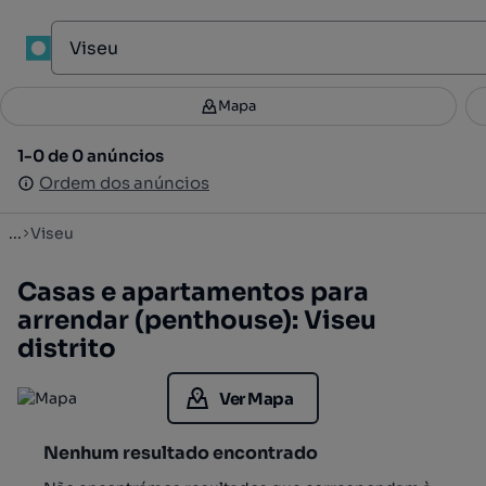
Mapa
Mapa
Filtros
Guardar pesquisa
3
1-0 de 0 anúncios
1-0 de 0 anúncios
Ordenar
Ordem dos anúncios
Ordem dos anúncios
...
Viseu
Casas e apartamentos para
arrendar (penthouse): Viseu
distrito
Ver Mapa
Nenhum resultado encontrado