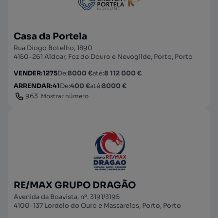
Casa da Portela
Rua Diogo Botelho, 1890
4150-261 Aldoar, Foz do Douro e Nevogilde, Porto, Porto
VENDER
:
1275
De
:
8000 €
até
:
8 112 000 €
ARRENDAR
:
41
De
:
400 €
até
:
8000 €
963
Mostrar número
RE/MAX GRUPO DRAGÃO
Avenida da Boavista, nº. 3191/3195
4100-137 Lordelo do Ouro e Massarelos, Porto, Porto