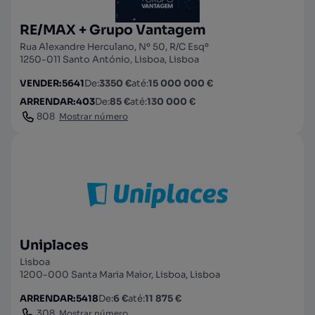
RE/MAX + Grupo Vantagem
Rua Alexandre Herculano, Nº 50, R/C Esqº
1250-011 Santo António, Lisboa, Lisboa
VENDER
:
5641
De
:
3350 €
até
:
15 000 000 €
ARRENDAR
:
403
De
:
85 €
até
:
130 000 €
808
Mostrar número
Uniplaces
Lisboa
1200-000 Santa Maria Maior, Lisboa, Lisboa
ARRENDAR
:
5418
De
:
6 €
até
:
11 875 €
308
Mostrar número