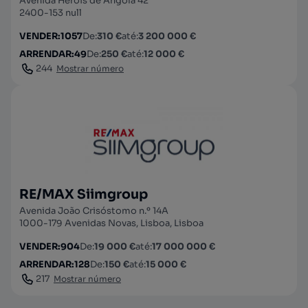
Avenida Heróis de Angola 42
2400-153 null
VENDER
:
1057
De
:
310 €
até
:
3 200 000 €
ARRENDAR
:
49
De
:
250 €
até
:
12 000 €
244
Mostrar número
RE/MAX Siimgroup
Avenida João Crisóstomo n.º 14A
1000-179 Avenidas Novas, Lisboa, Lisboa
VENDER
:
904
De
:
19 000 €
até
:
17 000 000 €
ARRENDAR
:
128
De
:
150 €
até
:
15 000 €
217
Mostrar número