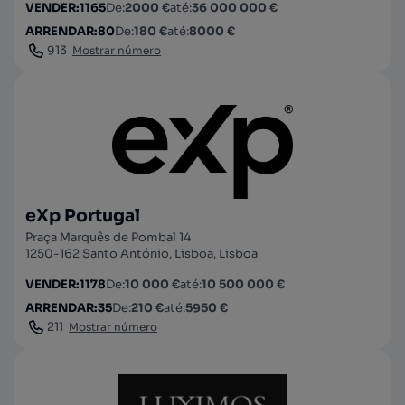
VENDER
:
1165
De
:
2000 €
até
:
36 000 000 €
ARRENDAR
:
80
De
:
180 €
até
:
8000 €
913
Mostrar número
eXp Portugal
Praça Marquês de Pombal 14
1250-162 Santo António, Lisboa, Lisboa
VENDER
:
1178
De
:
10 000 €
até
:
10 500 000 €
ARRENDAR
:
35
De
:
210 €
até
:
5950 €
211
Mostrar número