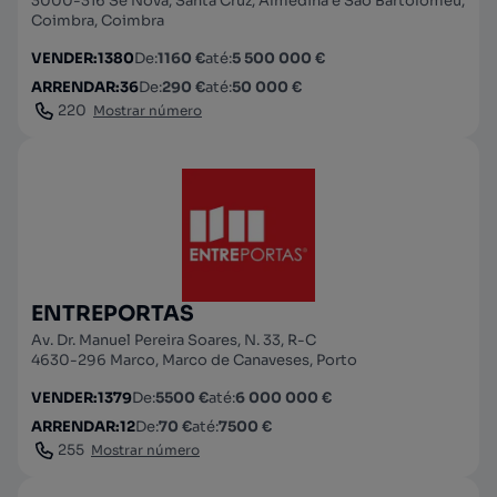
3000-316 Sé Nova, Santa Cruz, Almedina e São Bartolomeu,
Coimbra, Coimbra
VENDER
:
1380
De
:
1160 €
até
:
5 500 000 €
ARRENDAR
:
36
De
:
290 €
até
:
50 000 €
220
Mostrar número
ENTREPORTAS
Av. Dr. Manuel Pereira Soares, N. 33, R-C
4630-296 Marco, Marco de Canaveses, Porto
VENDER
:
1379
De
:
5500 €
até
:
6 000 000 €
ARRENDAR
:
12
De
:
70 €
até
:
7500 €
255
Mostrar número