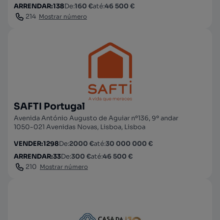
ARRENDAR
:
138
De
:
160 €
até
:
46 500 €
214
Mostrar número
SAFTI Portugal
Avenida António Augusto de Aguiar nº136, 9º andar
1050-021 Avenidas Novas, Lisboa, Lisboa
VENDER
:
1298
De
:
2000 €
até
:
30 000 000 €
ARRENDAR
:
33
De
:
300 €
até
:
46 500 €
210
Mostrar número