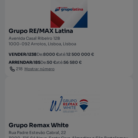
Grupo RE/MAX Latina
Avenida Casal Ribeiro 12B
1000-092 Arroios, Lisboa, Lisboa
VENDER
:
1238
De
:
8000 €
até
:
12 500 000 €
ARRENDAR
:
185
De
:
50 €
até
:
56 580 €
218
Mostrar número
Grupo Remax White
Rua Padre Estevão Cabral, 22