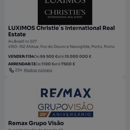
LUXIMOS Christie´s International Real
Estate
Av.Brasil nr 227
4150-152 Aldoar, Foz do Douro e Nevogilde, Porto, Porto
VENDER
:
1134
De
:
99 500 €
até
:
15 000 000 €
ARRENDAR
:
13
De
:
1100 €
até
:
7500 €
224
Mostrar número
Remax Grupo Visão