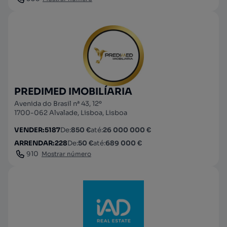
PREDIMED IMOBILÍARIA
Avenida do Brasil nª 43, 12º
1700-062 Alvalade, Lisboa, Lisboa
VENDER
:
5187
De
:
850 €
até
:
26 000 000 €
ARRENDAR
:
228
De
:
50 €
até
:
689 000 €
910
Mostrar número