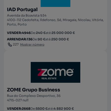
IAD Portugal
Avenida da Boavista 934
4100-112 Cedofeita, Ildefonso, Sé, Miragaia, Nicolau, Vitória,
Porto, Porto
VENDER
:
4946
De
:
240 €
até
:
25 000 000 €
ARRENDAR
:
136
De
:
90 €
até
:
250 000 €
227
Mostrar número
ZOME Grupo Business
Rua do Complexo Desportivo, 36
4715-027 null
VENDER
:
2668
De
:
5500 €
até
:
4 882 900 €