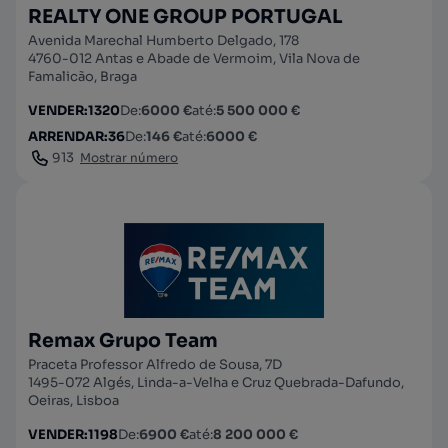
REALTY ONE GROUP PORTUGAL
Avenida Marechal Humberto Delgado, 178
4760-012 Antas e Abade de Vermoim, Vila Nova de
Famalicão, Braga
VENDER
:
1320
De
:
6000 €
até
:
5 500 000 €
ARRENDAR
:
36
De
:
146 €
até
:
6000 €
913
Mostrar número
Remax Grupo Team
Praceta Professor Alfredo de Sousa, 7D
1495-072 Algés, Linda-a-Velha e Cruz Quebrada-Dafundo,
Oeiras, Lisboa
VENDER
:
1198
De
:
6900 €
até
:
8 200 000 €