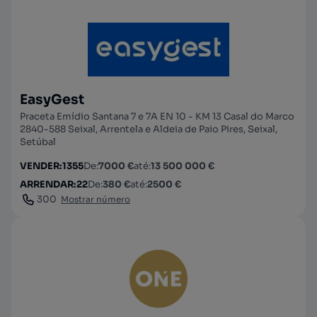
EasyGest
Praceta Emídio Santana 7 e 7A EN 10 - KM 13 Casal do Marco
2840-588 Seixal, Arrentela e Aldeia de Paio Pires, Seixal,
Setúbal
VENDER
:
1355
De
:
7000 €
até
:
13 500 000 €
ARRENDAR
:
22
De
:
380 €
até
:
2500 €
300
Mostrar número