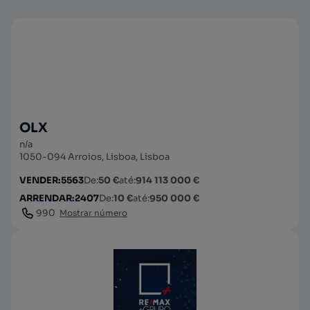
OLX
n/a
1050-094 Arroios, Lisboa, Lisboa
VENDER
:
5563
De
:
50 €
até
:
914 113 000 €
ARRENDAR
:
2407
De
:
10 €
até
:
950 000 €
990
Mostrar número