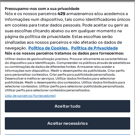
PORTAIS
Preocupamo-nos com a sua privacidade
Nós e os nossos parceiros
429
armazenamos e/ou acedemos a
informações num dispositivo, tais como identificadores únicos
Mapa do Site
em cookies para tratar dados pessoais. Pode aceitar ou gerir as
suas escolhas clicando abaixo ou em qualquer momento na
página da política de privacidade. Estas escolhas serão
sinalizadas aos nossos parceiros e não afetarão os dados de
Contacte-nos
navegação.
Política de Cookies,
Política de Privacidade
Nós e os nossos parceiros tratamos os dados para fornecermos:
Utilizar dados de geolocalização precisos. Procurar ativamente as características
do dispositivo para identificação. Compreender os públicos através de estatísticas
SIGA-NOS:
ou combinações de dados de diferentes fontes. Armazenar e/ou aceder a
informações num dispositivo. Medir o desempenho da publicidade. Criar perfis
para personalizar conteúdos. Criar perfis para publicidade personalizada.
Desenvolver e melhorar serviços. Utilizar dados limitados para selecionar
publicidade. Medir o desempenho dos conteúdos. Utilizar dados limitados para
selecionar conteúdos. Utilizar perfis para selecionar publicidade personalizada.
DESCARREGAR NA:
Utilizar perfis para selecionar conteúdos personalizados.
Lista de parceiros (fornecedores)
Aceitar tudo
Aceitar necessários
© 2026 Imovirtual.com, OLX Portugal, S.A.
TERMOS DE UTILIZAÇÃO