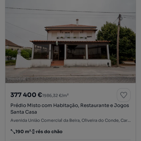
377 400 €
1986,32 €/m²
Prédio Misto com Habitação, Restaurante e Jogos
Santa Casa
Avenida União Comercial da Beira, Oliveira do Conde, Carregal do Sal, Viseu
190 m²
rés do chão
Preço por metro quadrado
Andar