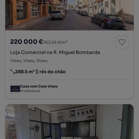
220 000 €
762,56 €/m²
Loja Comercial na R. Miguel Bombarda
Viseu, Viseu, Viseu
288.5 m²
rés do chão
Preço por metro quadrado
Andar
Casa com Casa Viseu
Profissional