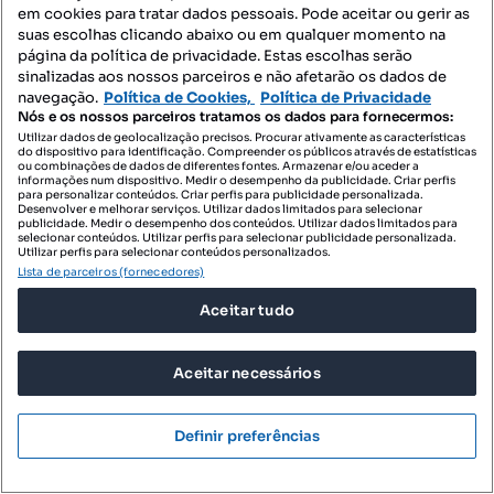
em cookies para tratar dados pessoais. Pode aceitar ou gerir as
145 000 €
906,25 €/m²
suas escolhas clicando abaixo ou em qualquer momento na
página da política de privacidade. Estas escolhas serão
Loja Bairro de Santa Eugénia
sinalizadas aos nossos parceiros e não afetarão os dados de
Viseu, Viseu, Viseu
navegação.
Política de Cookies,
Política de Privacidade
Nós e os nossos parceiros tratamos os dados para fornecermos:
160 m²
Utilizar dados de geolocalização precisos. Procurar ativamente as características
Preço por metro quadrado
do dispositivo para identificação. Compreender os públicos através de estatísticas
ou combinações de dados de diferentes fontes. Armazenar e/ou aceder a
Destacado
informações num dispositivo. Medir o desempenho da publicidade. Criar perfis
para personalizar conteúdos. Criar perfis para publicidade personalizada.
Desenvolver e melhorar serviços. Utilizar dados limitados para selecionar
Santa Lúcia
publicidade. Medir o desempenho dos conteúdos. Utilizar dados limitados para
Profissional
selecionar conteúdos. Utilizar perfis para selecionar publicidade personalizada.
Utilizar perfis para selecionar conteúdos personalizados.
Lista de parceiros (fornecedores)
Aceitar tudo
Aceitar necessários
Definir preferências