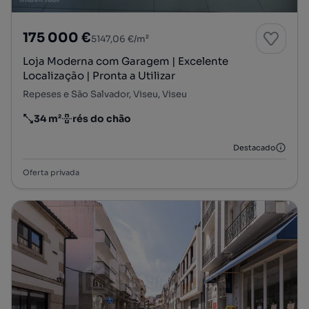
175 000 €
5147,06 €/m²
Loja Moderna com Garagem | Excelente
Localização | Pronta a Utilizar
Repeses e São Salvador, Viseu, Viseu
34 m²
rés do chão
Preço por metro quadrado
Andar
Destacado
Oferta privada