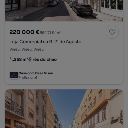
220 000 €
852,71 €/m²
Loja Comercial na R. 21 de Agosto
Viseu, Viseu, Viseu
258 m²
rés do chão
Preço por metro quadrado
Andar
Casa com Casa Viseu
Profissional