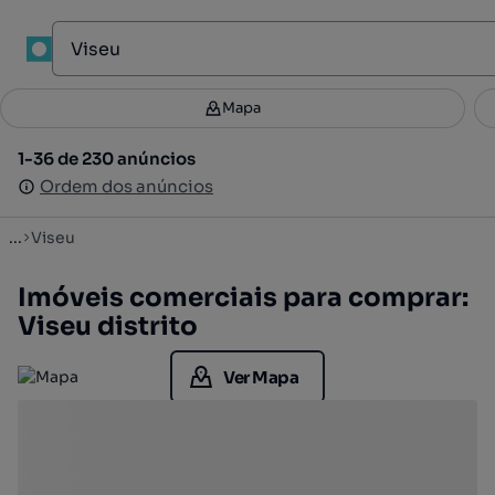
Mapa
Mapa
Filtros
Guardar pesquisa
2
1-36 de 230 anúncios
1-36 de 230 anúncios
Ordenar
Ordem dos anúncios
Ordem dos anúncios
...
Viseu
Imóveis comerciais para comprar:
Viseu distrito
Ver Mapa