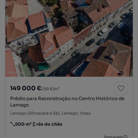
149 000 €
298 €/m²
Prédio para Reconstrução no Centro Histórico de
Lamego
Lamego (Almacave e Sé), Lamego, Viseu
500 m²
rés do chão
Preço por metro quadrado
Andar
Destacado