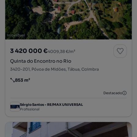
3 420 000 €
4009,38 €/m²
Quinta do Encontro no Rio
3420-201, Póvoa de Midões, Tábua, Coimbra
853 m²
Preço por metro quadrado
Destacado
Sérgio Santos - RE/MAX UNIVERSAL
Profissional