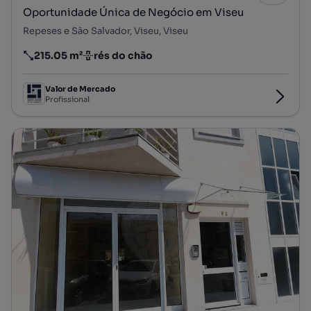
Oportunidade Única de Negócio em Viseu
Repeses e São Salvador, Viseu, Viseu
215.05 m²
rés do chão
Preço por metro quadrado
Andar
Valor de Mercado
Profissional