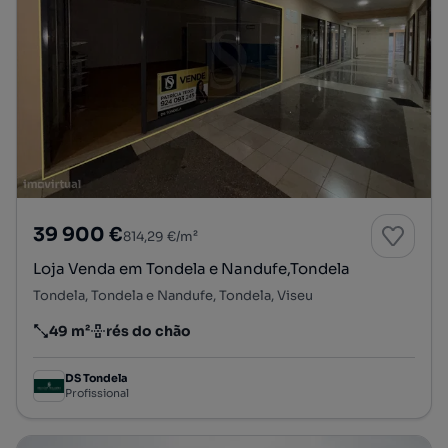
39 900 €
814,29 €/m²
Loja Venda em Tondela e Nandufe,Tondela
Tondela, Tondela e Nandufe, Tondela, Viseu
49 m²
rés do chão
Preço por metro quadrado
Andar
DS Tondela
Profissional