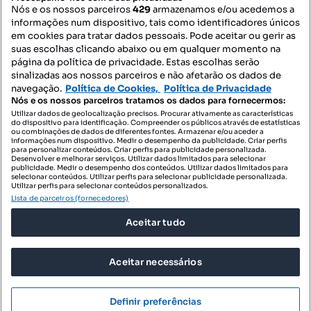
Nós e os nossos parceiros
429
armazenamos e/ou acedemos a
informações num dispositivo, tais como identificadores únicos
Mapa do Site
em cookies para tratar dados pessoais. Pode aceitar ou gerir as
suas escolhas clicando abaixo ou em qualquer momento na
página da política de privacidade. Estas escolhas serão
sinalizadas aos nossos parceiros e não afetarão os dados de
Contacte-nos
navegação.
Política de Cookies,
Política de Privacidade
Nós e os nossos parceiros tratamos os dados para fornecermos:
Utilizar dados de geolocalização precisos. Procurar ativamente as características
do dispositivo para identificação. Compreender os públicos através de estatísticas
SIGA-NOS:
ou combinações de dados de diferentes fontes. Armazenar e/ou aceder a
informações num dispositivo. Medir o desempenho da publicidade. Criar perfis
para personalizar conteúdos. Criar perfis para publicidade personalizada.
Desenvolver e melhorar serviços. Utilizar dados limitados para selecionar
publicidade. Medir o desempenho dos conteúdos. Utilizar dados limitados para
selecionar conteúdos. Utilizar perfis para selecionar publicidade personalizada.
DESCARREGAR NA:
Utilizar perfis para selecionar conteúdos personalizados.
Lista de parceiros (fornecedores)
Aceitar tudo
Aceitar necessários
© 2026 Imovirtual.com, OLX Portugal, S.A.
TERMOS DE UTILIZAÇÃO
Definir preferências
POLÍTICA DE PRIVACIDADE