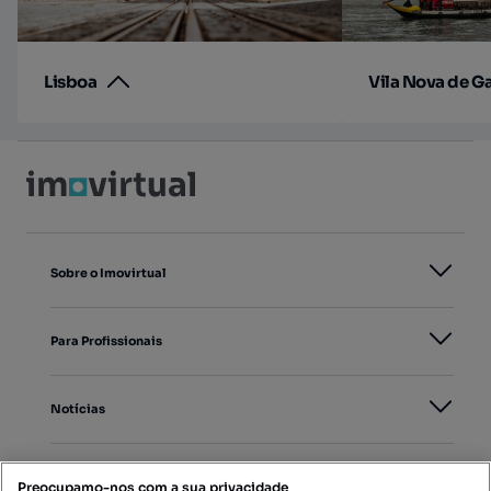
Lisboa
Vila Nova de G
Sobre o Imovirtual
Para Profissionais
Notícias
PORTAIS
Preocupamo-nos com a sua privacidade