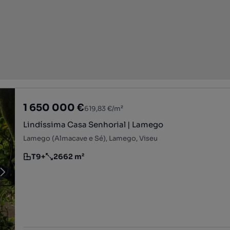
1 650 000 €
619,83 €/m²
Lindíssima Casa Senhorial | Lamego
Lamego (Almacave e Sé), Lamego, Viseu
T9+
2662 m²
Tipologia
Preço por metro quadrado