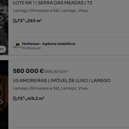
LOTE NR 1 | SERRA DAS MEADAS | T3
Lamego (Almacave e Sé), Lamego, Viseu
T3
293 m²
Tipologia
Preço por metro quadrado
MaMaison - Agência Imobiliária
Profissional
30
580 000 €
1396,92 €/m²
V5 AMOREIRAS | IMÓVEL DE LUXO | LAMEGO
Lamego (Almacave e Sé), Lamego, Viseu
T5
415.2 m²
Tipologia
Preço por metro quadrado