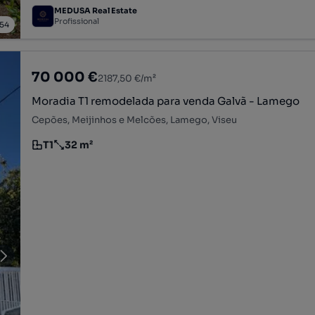
MEDUSA Real Estate
Profissional
54
70 000 €
2187,50 €/m²
Moradia T1 remodelada para venda Galvã - Lamego
Cepões, Meijinhos e Melcões, Lamego, Viseu
T1
32 m²
Tipologia
Preço por metro quadrado