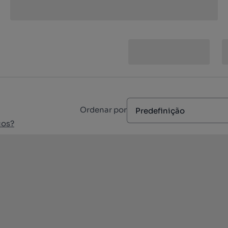
Ordenar por
Predefinição
ios?