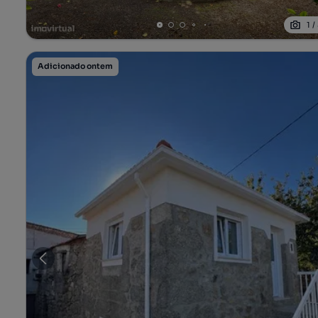
1
/
Adicionado ontem