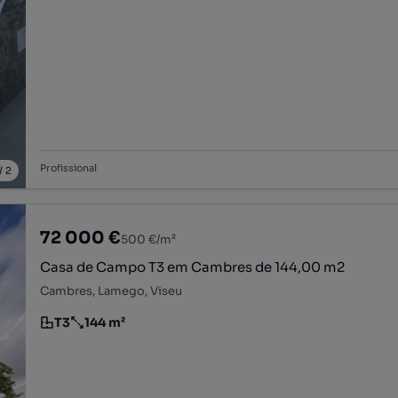
Profissional
/
2
72 000 €
500 €/m²
Casa de Campo T3 em Cambres de 144,00 m2
Cambres, Lamego, Viseu
T3
144 m²
Tipologia
Preço por metro quadrado