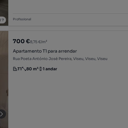
Profissional
/
7
700 €
8,75 €/m²
Apartamento T1 para arrendar
Rua Poeta António José Pereira, Viseu, Viseu, Viseu
T1
80 m²
1 andar
Tipologia
Preço por metro quadrado
Andar