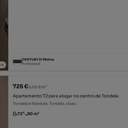
CENTURY 21 Platina
Profissional
/
15
725 €
9,06 €/m²
Apartamento T2 para alugar no centro de Tondela
Tondela e Nandufe, Tondela, Viseu
T2
80 m²
Tipologia
Preço por metro quadrado