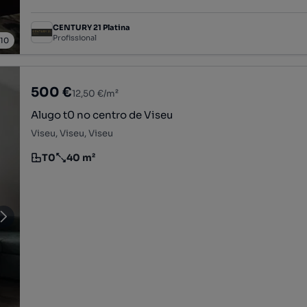
CENTURY 21 Platina
Profissional
/
10
500 €
12,50 €/m²
Alugo t0 no centro de Viseu
Viseu, Viseu, Viseu
T0
40 m²
Tipologia
Preço por metro quadrado