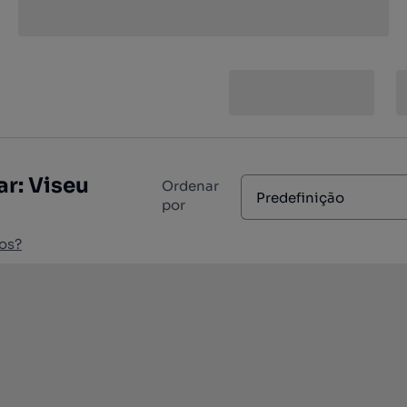
r: Viseu
Ordenar
Predefinição
por
os?