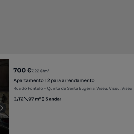
700 €
7,22 €/m²
Apartamento T2 para arrendamento
Rua do Fontelo - Quinta de Santa Eugénia, Viseu, Viseu, Viseu
T2
97 m²
3 andar
Tipologia
Preço por metro quadrado
Andar