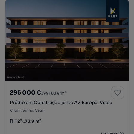
295 000 €
3991,88 €/m²
Prédio em Construção junto Av. Europa, Viseu
Viseu, Viseu, Viseu
T2
73.9 m²
Tipologia
Preço por metro quadrado
Destacado