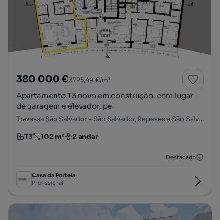
380 000 €
3725,49 €/m²
Apartamento T3 novo em construção, com lugar
de garagem e elevador, pe
Travessa São Salvador - São Salvador, Repeses e São Salvador, Viseu, Viseu
T3
102 m²
2 andar
Tipologia
Preço por metro quadrado
Andar
Destacado
Casa da Portela
Profissional