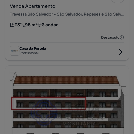
Venda Apartamento
Travessa São Salvador - São Salvador, Repeses e São Salvador, Viseu, Viseu
T3
95 m²
3 andar
Tipologia
Preço por metro quadrado
Andar
Destacado
Casa da Portela
Profissional