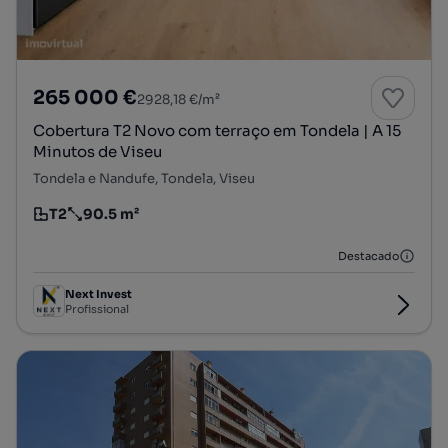
265 000 €
2928,18 €/m²
Cobertura T2 Novo com terraço em Tondela | A 15
Minutos de Viseu
Tondela e Nandufe, Tondela, Viseu
T2
90.5 m²
Tipologia
Preço por metro quadrado
Destacado
Next Invest
Profissional