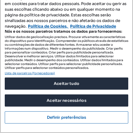
Tipologia
Preço por metro quadrado
Andar
em cookies para tratar dados pessoais. Pode aceitar ou gerir as
suas escolhas clicando abaixo ou em qualquer momento na
Destacado
página da política de privacidade. Estas escolhas serão
sinalizadas aos nossos parceiros e não afetarão os dados de
Susana Soares imobiliária
navegação.
Política de Cookies,
Política de Privacidade
Profissional
Nós e os nossos parceiros tratamos os dados para fornecermos:
Utilizar dados de geolocalização precisos. Procurar ativamente as características
do dispositivo para identificação. Compreender os públicos através de estatísticas
ou combinações de dados de diferentes fontes. Armazenar e/ou aceder a
informações num dispositivo. Medir o desempenho da publicidade. Criar perfis
para personalizar conteúdos. Criar perfis para publicidade personalizada.
Desenvolver e melhorar serviços. Utilizar dados limitados para selecionar
publicidade. Medir o desempenho dos conteúdos. Utilizar dados limitados para
selecionar conteúdos. Utilizar perfis para selecionar publicidade personalizada.
Utilizar perfis para selecionar conteúdos personalizados.
Lista de parceiros (fornecedores)
Aceitar tudo
Aceitar necessários
Definir preferências