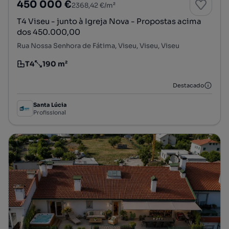
450 000 €
2368,42 €/m²
T4 Viseu - junto à Igreja Nova - Propostas acima
dos 450.000,00
Rua Nossa Senhora de Fátima, Viseu, Viseu, Viseu
T4
190 m²
Tipologia
Preço por metro quadrado
Destacado
Santa Lúcia
Profissional