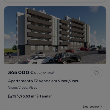
345 000 €
4567,72 €/m²
Apartamento T2 Venda em Viseu,Viseu
Viseu, Viseu, Viseu
T2
75.53 m²
1 andar
Tipologia
Preço por metro quadrado
Andar
Destacado