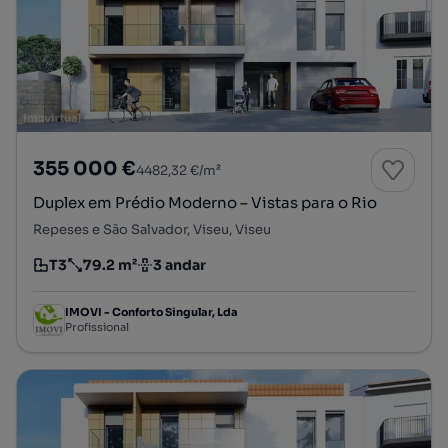
355 000 €
4482,32 €/m²
Duplex em Prédio Moderno – Vistas para o Rio
Repeses e São Salvador, Viseu, Viseu
T3
79.2 m²
3 andar
Tipologia
Preço por metro quadrado
Andar
IMOVI - Conforto Singular, Lda
Profissional