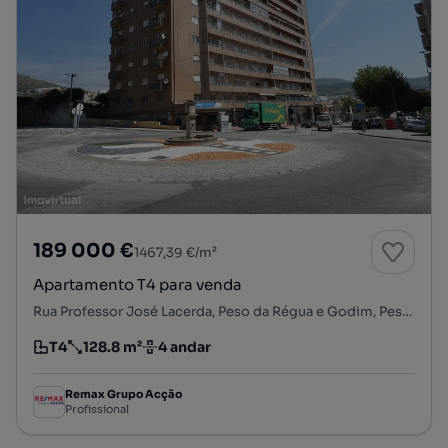
189 000 €
1467,39 €/m²
Apartamento T4 para venda
Rua Professor José Lacerda, Peso da Régua e Godim, Peso da Régua, Vila Real
T4
128.8 m²
4 andar
Tipologia
Preço por metro quadrado
Andar
Remax Grupo Acção
Profissional