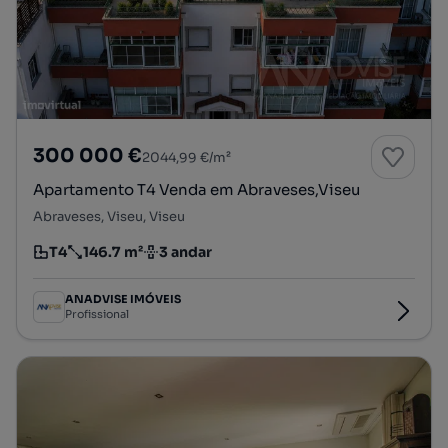
300 000 €
2044,99 €/m²
Apartamento T4 Venda em Abraveses,Viseu
Abraveses, Viseu, Viseu
T4
146.7 m²
3 andar
Tipologia
Preço por metro quadrado
Andar
ANADVISE IMÓVEIS
Profissional