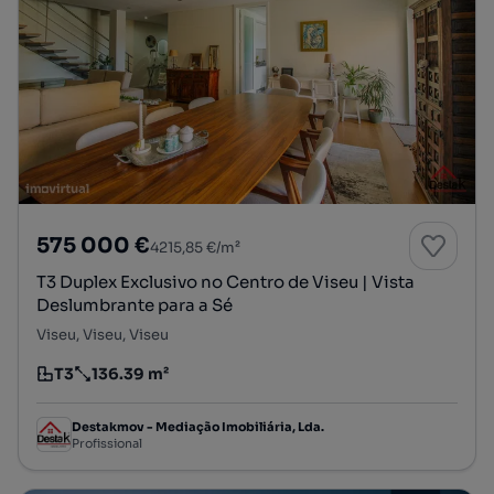
575 000 €
4215,85 €/m²
T3 Duplex Exclusivo no Centro de Viseu | Vista
Deslumbrante para a Sé
Viseu, Viseu, Viseu
T3
136.39 m²
Tipologia
Preço por metro quadrado
Destakmov - Mediação Imobiliária, Lda.
Profissional