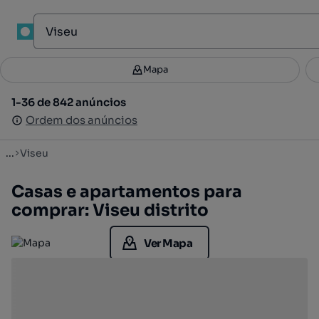
Mapa
Mapa
Filtros
Guardar pesquisa
1
1-36 de 842 anúncios
1-36 de 842 anúncios
Ordenar
Ordem dos anúncios
Ordem dos anúncios
...
Viseu
Casas e apartamentos para
comprar: Viseu distrito
Ver Mapa