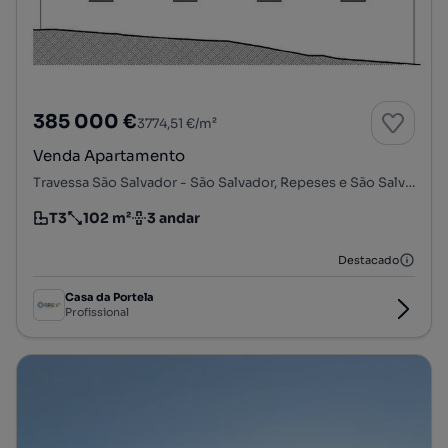
385 000 €
3774,51 €/m²
Venda Apartamento
Travessa São Salvador - São Salvador, Repeses e São Salvador, Viseu, Viseu
T3
102 m²
3 andar
Tipologia
Preço por metro quadrado
Andar
Destacado
Casa da Portela
Profissional