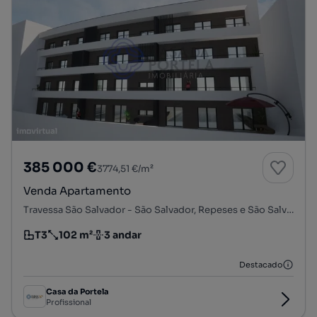
385 000 €
3774,51 €/m²
Venda Apartamento
Travessa São Salvador - São Salvador, Repeses e São Salvador, Viseu, Viseu
T3
102 m²
3 andar
Tipologia
Preço por metro quadrado
Andar
Destacado
Casa da Portela
Profissional