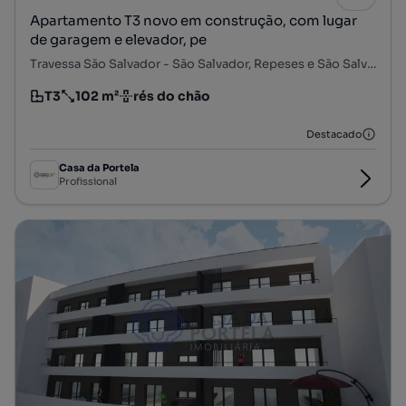
Apartamento T3 novo em construção, com lugar
de garagem e elevador, pe
Travessa São Salvador - São Salvador, Repeses e São Salvador, Viseu, Viseu
T3
102 m²
rés do chão
Tipologia
Preço por metro quadrado
Andar
Destacado
Casa da Portela
Profissional