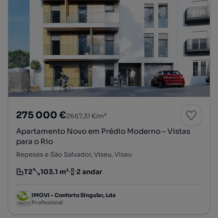
275 000 €
2667,31 €/m²
Apartamento Novo em Prédio Moderno – Vistas
para o Rio
Repeses e São Salvador, Viseu, Viseu
T2
103.1 m²
2 andar
Tipologia
Preço por metro quadrado
Andar
IMOVI - Conforto Singular, Lda
Profissional