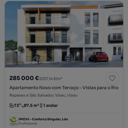
285 000 €
3257,14 €/m²
Apartamento Novo com Terraço – Vistas para o Rio
Repeses e São Salvador, Viseu, Viseu
T2
87.5 m²
1 andar
Tipologia
Preço por metro quadrado
Andar
IMOVI - Conforto Singular, Lda
Profissional