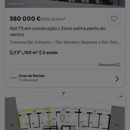
380 000 €
3725,49 €/m²
Apt T3 em construção | Zona calma perto do
centro
Travessa São Salvador - São Salvador, Repeses e São Salvador, Viseu, Viseu
T3
102 m²
2 andar
Tipologia
Preço por metro quadrado
Andar
Destacado
Casa da Portela
Profissional