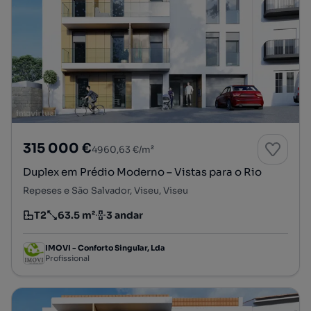
315 000 €
4960,63 €/m²
Duplex em Prédio Moderno – Vistas para o Rio
Repeses e São Salvador, Viseu, Viseu
T2
63.5 m²
3 andar
Tipologia
Preço por metro quadrado
Andar
IMOVI - Conforto Singular, Lda
Profissional