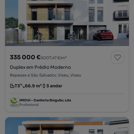
335 000 €
5007,47 €/m²
Duplex em Prédio Moderno
Repeses e São Salvador, Viseu, Viseu
T3
66.9 m²
3 andar
Tipologia
Preço por metro quadrado
Andar
IMOVI - Conforto Singular, Lda
Profissional