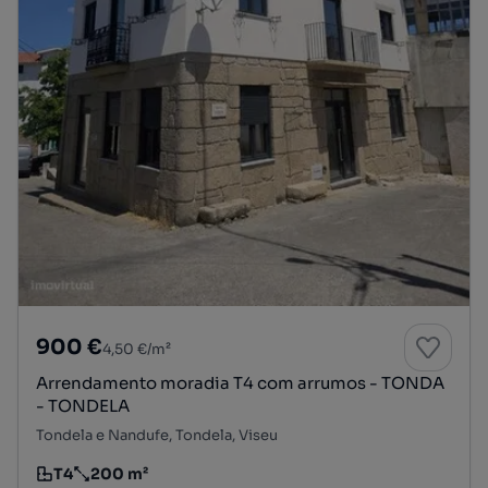
900 €
4,50 €/m²
Arrendamento moradia T4 com arrumos - TONDA
- TONDELA
Tondela e Nandufe, Tondela, Viseu
T4
200 m²
Tipologia
Preço por metro quadrado