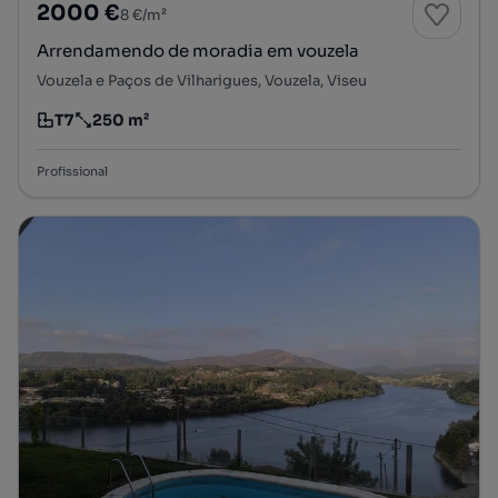
2000 €
8 €/m²
Arrendamendo de moradia em vouzela
Vouzela e Paços de Vilharigues, Vouzela, Viseu
T7
250 m²
Tipologia
Preço por metro quadrado
Profissional