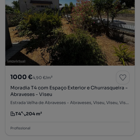
1000 €
4,90 €/m²
Moradia T4 com Espaço Exterior e Churrasqueira -
Abraveses - Viseu
Estrada Velha de Abraveses - Abraveses, Viseu, Viseu, Viseu
T4
204 m²
Tipologia
Preço por metro quadrado
Profissional