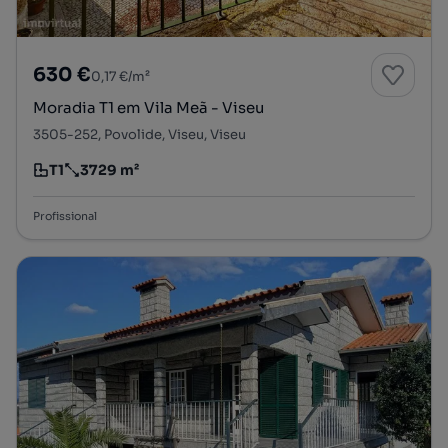
630 €
0,17 €/m²
Moradia T1 em Vila Meã - Viseu
3505-252, Povolide, Viseu, Viseu
T1
3729 m²
Tipologia
Preço por metro quadrado
Profissional