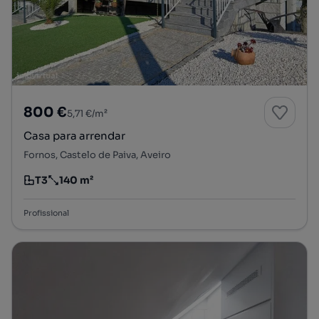
800 €
5,71 €/m²
Casa para arrendar
Fornos, Castelo de Paiva, Aveiro
T3
140 m²
Tipologia
Preço por metro quadrado
Profissional