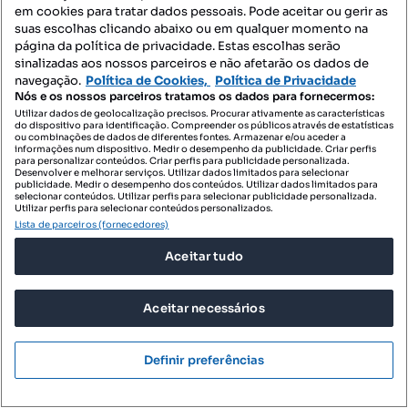
em cookies para tratar dados pessoais. Pode aceitar ou gerir as
suas escolhas clicando abaixo ou em qualquer momento na
página da política de privacidade. Estas escolhas serão
500 €
6,67 €/m²
sinalizadas aos nossos parceiros e não afetarão os dados de
navegação.
Política de Cookies,
Política de Privacidade
Arrenda-se casa T0 + 2 quartos – Lamego
Nós e os nossos parceiros tratamos os dados para fornecermos:
Utilizar dados de geolocalização precisos. Procurar ativamente as características
Lamego (Almacave e Sé), Lamego, Viseu
do dispositivo para identificação. Compreender os públicos através de estatísticas
ou combinações de dados de diferentes fontes. Armazenar e/ou aceder a
T2
75 m²
informações num dispositivo. Medir o desempenho da publicidade. Criar perfis
Tipologia
Preço por metro quadrado
para personalizar conteúdos. Criar perfis para publicidade personalizada.
Desenvolver e melhorar serviços. Utilizar dados limitados para selecionar
publicidade. Medir o desempenho dos conteúdos. Utilizar dados limitados para
Profissional
selecionar conteúdos. Utilizar perfis para selecionar publicidade personalizada.
Utilizar perfis para selecionar conteúdos personalizados.
Lista de parceiros (fornecedores)
Aceitar tudo
Aceitar necessários
Definir preferências