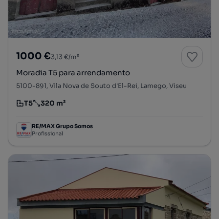
1000 €
3,13 €/m²
Moradia T5 para arrendamento
5100-891, Vila Nova de Souto d'El-Rei, Lamego, Viseu
T5
320 m²
Tipologia
Preço por metro quadrado
RE/MAX Grupo Somos
Profissional