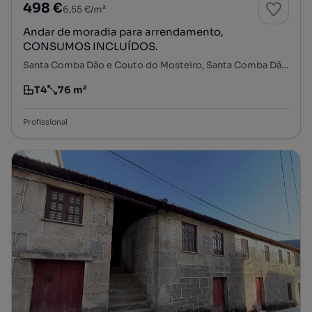
498 €
6,55 €/m²
Andar de moradia para arrendamento,
CONSUMOS INCLUÍDOS.
Santa Comba Dão e Couto do Mosteiro, Santa Comba Dão, Viseu
T4
76 m²
Tipologia
Preço por metro quadrado
Profissional