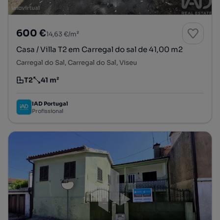
600 €
14,63 €/m²
Casa / Villa T2 em Carregal do sal de 41,00 m2
Carregal do Sal, Carregal do Sal, Viseu
T2
41 m²
Tipologia
Preço por metro quadrado
IAD Portugal
Profissional