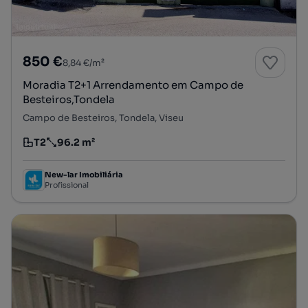
850 €
8,84 €/m²
Moradia T2+1 Arrendamento em Campo de
Besteiros,Tondela
Campo de Besteiros, Tondela, Viseu
T2
96.2 m²
Tipologia
Preço por metro quadrado
New-lar Imobiliária
Profissional