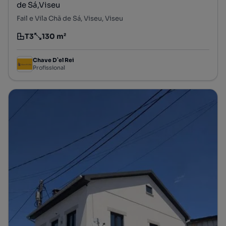
de Sá,Viseu
Fail e Vila Chã de Sá, Viseu, Viseu
T3
130 m²
Tipologia
Preço por metro quadrado
Chave D`el Rei
Profissional