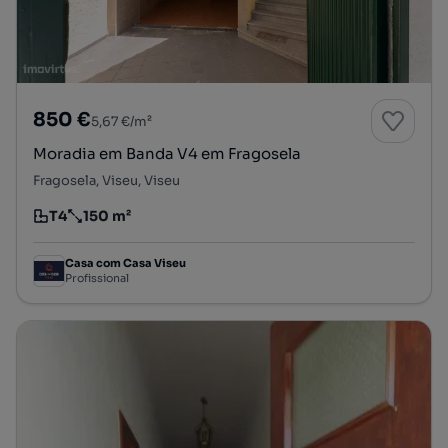
850 €
5,67 €/m²
Moradia em Banda V4 em Fragosela
Fragosela, Viseu, Viseu
T4
150 m²
Tipologia
Preço por metro quadrado
Casa com Casa Viseu
Profissional