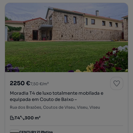
2250 €
7,50 €/m²
Moradia T4 de luxo totalmente mobilada e
equipada em Couto de Baixo –
Rua dos Brazões, Coutos de Viseu, Viseu, Viseu
T4
300 m²
Tipologia
Preço por metro quadrado
CENTURY 21 Platina