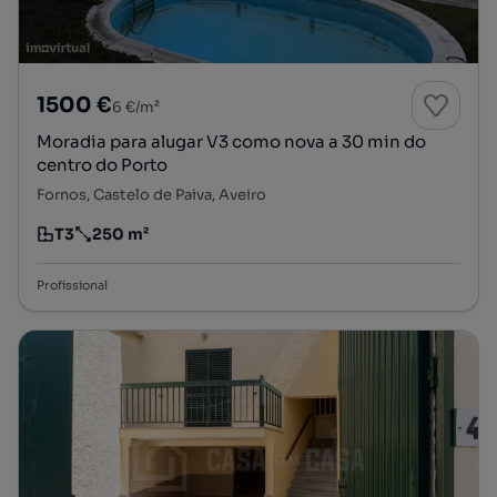
1500 €
6 €/m²
Moradia para alugar V3 como nova a 30 min do
centro do Porto
Fornos, Castelo de Paiva, Aveiro
T3
250 m²
Tipologia
Preço por metro quadrado
Profissional