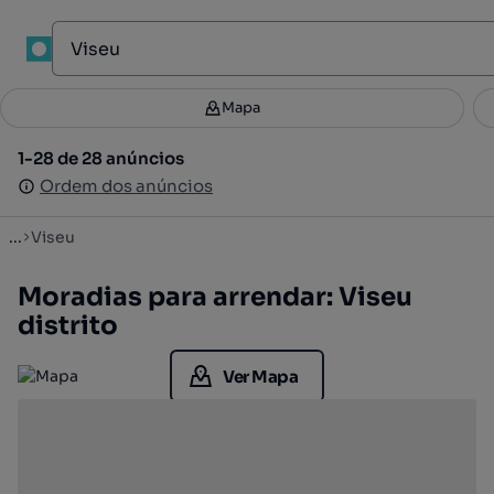
Mapa
Mapa
Filtros
Guardar pesquisa
3
1-28 de 28 anúncios
1-28 de 28 anúncios
Ordenar
Ordem dos anúncios
Ordem dos anúncios
...
Viseu
Moradias para arrendar: Viseu
distrito
Ver Mapa