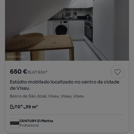
650 €
16,67 €/m²
Estúdio mobilado localizado no centro da cidade
de Viseu.
Bairro de São José, Viseu, Viseu, Viseu
T0
39 m²
Tipologia
Preço por metro quadrado
CENTURY 21 Platina
Profissional