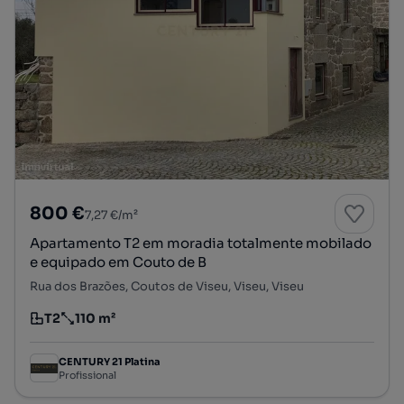
800 €
7,27 €/m²
Apartamento T2 em moradia totalmente mobilado
e equipado em Couto de B
Rua dos Brazões, Coutos de Viseu, Viseu, Viseu
T2
110 m²
Tipologia
Preço por metro quadrado
CENTURY 21 Platina
Profissional