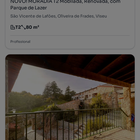
NOVO! MORADIA T2 Mobilada, Renovada, com
Parque de Lazer
São Vicente de Lafões, Oliveira de Frades, Viseu
T2
80 m²
Tipologia
Preço por metro quadrado
Profissional