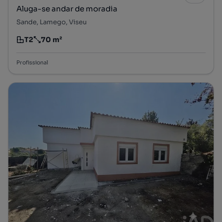
Aluga-se andar de moradia
Sande, Lamego, Viseu
T2
70 m²
Tipologia
Preço por metro quadrado
Profissional