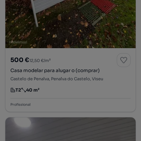
500 €
12,50 €/m²
Casa modelar para alugar o (comprar)
Castelo de Penalva, Penalva do Castelo, Viseu
T2
40 m²
Tipologia
Preço por metro quadrado
Profissional