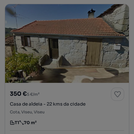
350 €
5 €/m²
Casa de aldeia - 22 kms da cidade
Cota, Viseu, Viseu
T1
70 m²
Tipologia
Preço por metro quadrado