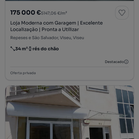
175 000 €
5147,06 €/m²
Loja Moderna com Garagem | Excelente
Localização | Pronta a Utilizar
Repeses e São Salvador, Viseu, Viseu
34 m²
rés do chão
Preço por metro quadrado
Andar
Destacado
Oferta privada