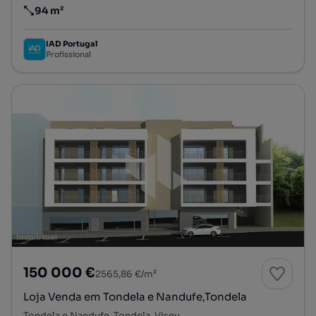
94 m²
Preço por metro quadrado
IAD Portugal
Profissional
150 000 €
2565,86 €/m²
Loja Venda em Tondela e Nandufe,Tondela
Tondela e Nandufe, Tondela, Viseu