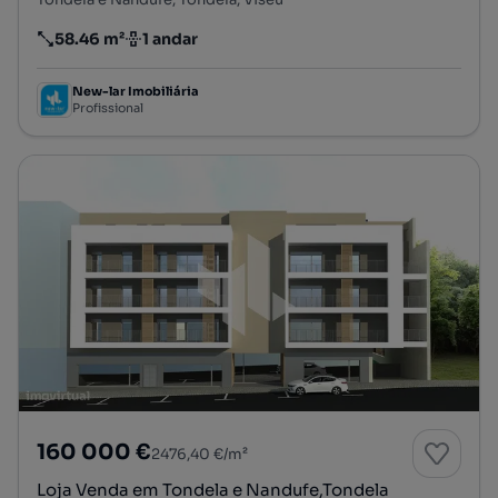
58.46 m²
1 andar
Preço por metro quadrado
Andar
New-lar Imobiliária
Profissional
160 000 €
2476,40 €/m²
Loja Venda em Tondela e Nandufe,Tondela