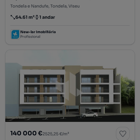
Tondela e Nandufe, Tondela, Viseu
64.61 m²
1 andar
Preço por metro quadrado
Andar
New-lar Imobiliária
Profissional
140 000 €
2525,25 €/m²