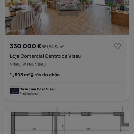
330 000 €
551,84 €/m²
Loja Comercial Centro de Viseu
Viseu, Viseu, Viseu
598 m²
rés do chão
Preço por metro quadrado
Andar
Casa com Casa Viseu
Profissional