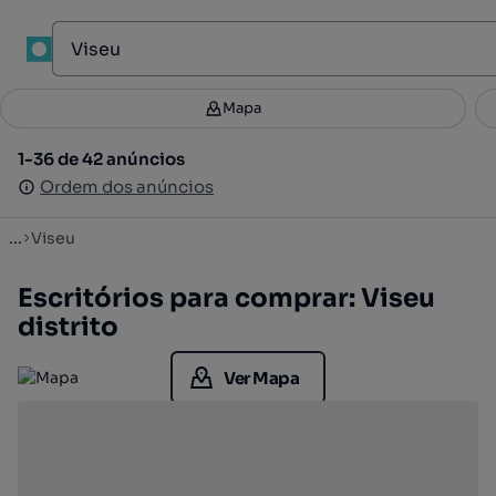
Mapa
Mapa
Filtros
Guardar pesquisa
3
1-36 de 42 anúncios
1-36 de 42 anúncios
Ordenar
Ordem dos anúncios
Ordem dos anúncios
...
Viseu
Escritórios para comprar: Viseu
distrito
Ver Mapa