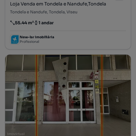
Loja Venda em Tondela e Nandufe,Tondela
Tondela e Nandufe, Tondela, Viseu
55.44 m²
1 andar
Preço por metro quadrado
Andar
New-lar Imobiliária
Profissional