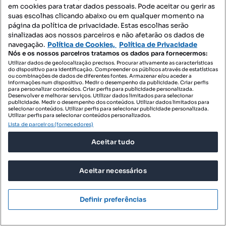
em cookies para tratar dados pessoais. Pode aceitar ou gerir as
suas escolhas clicando abaixo ou em qualquer momento na
página da política de privacidade. Estas escolhas serão
sinalizadas aos nossos parceiros e não afetarão os dados de
navegação.
Política de Cookies,
Política de Privacidade
Nós e os nossos parceiros tratamos os dados para fornecermos:
Utilizar dados de geolocalização precisos. Procurar ativamente as características
do dispositivo para identificação. Compreender os públicos através de estatísticas
ou combinações de dados de diferentes fontes. Armazenar e/ou aceder a
informações num dispositivo. Medir o desempenho da publicidade. Criar perfis
para personalizar conteúdos. Criar perfis para publicidade personalizada.
Desenvolver e melhorar serviços. Utilizar dados limitados para selecionar
publicidade. Medir o desempenho dos conteúdos. Utilizar dados limitados para
selecionar conteúdos. Utilizar perfis para selecionar publicidade personalizada.
Utilizar perfis para selecionar conteúdos personalizados.
Lista de parceiros (fornecedores)
Aceitar tudo
Aceitar necessários
220 000 €
2095,24 €/m²
Definir preferências
Escritório Venda em Viseu,Viseu
Viseu, Viseu, Viseu