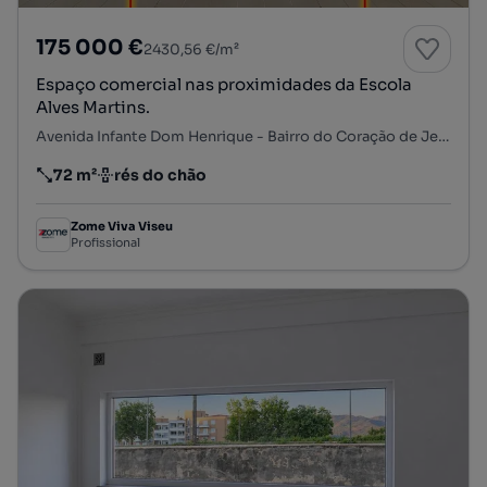
175 000 €
2430,56 €/m²
Espaço comercial nas proximidades da Escola
Alves Martins.
Avenida Infante Dom Henrique - Bairro do Coração de Jesus, Viseu, Viseu, Viseu
72 m²
rés do chão
Preço por metro quadrado
Andar
Zome Viva Viseu
Profissional