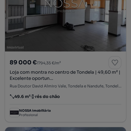
89 000 €
1794,35 €/m²
Loja com montra no centro de Tondela | 49,60 m² |
Excelente oportun...
Rua Doutor David Almiro Vale, Tondela e Nandufe, Tondela, Viseu
49.6 m²
rés do chão
Preço por metro quadrado
Andar
NOSSA imobiliária
Profissional