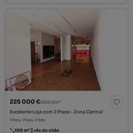
225 000 €
2250 €/m²
Excelente Loja com 2 Pisos – Zona Central
Viseu, Viseu, Viseu
100 m²
rés do chão
Preço por metro quadrado
Andar