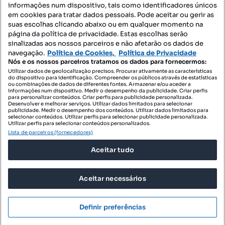
informações num dispositivo, tais como identificadores únicos
Mapa do Site
em cookies para tratar dados pessoais. Pode aceitar ou gerir as
suas escolhas clicando abaixo ou em qualquer momento na
página da política de privacidade. Estas escolhas serão
sinalizadas aos nossos parceiros e não afetarão os dados de
Contacte-nos
navegação.
Política de Cookies,
Política de Privacidade
Nós e os nossos parceiros tratamos os dados para fornecermos:
Utilizar dados de geolocalização precisos. Procurar ativamente as características
do dispositivo para identificação. Compreender os públicos através de estatísticas
SIGA-NOS:
ou combinações de dados de diferentes fontes. Armazenar e/ou aceder a
informações num dispositivo. Medir o desempenho da publicidade. Criar perfis
para personalizar conteúdos. Criar perfis para publicidade personalizada.
Desenvolver e melhorar serviços. Utilizar dados limitados para selecionar
publicidade. Medir o desempenho dos conteúdos. Utilizar dados limitados para
selecionar conteúdos. Utilizar perfis para selecionar publicidade personalizada.
DESCARREGAR NA:
Utilizar perfis para selecionar conteúdos personalizados.
Lista de parceiros (fornecedores)
Aceitar tudo
Aceitar necessários
© 2026 Imovirtual.com, OLX Portugal, S.A.
TERMOS DE UTILIZAÇÃO
Definir preferências
POLÍTICA DE PRIVACIDADE
CONFIGURAÇÕES DE PRIVACIDADE