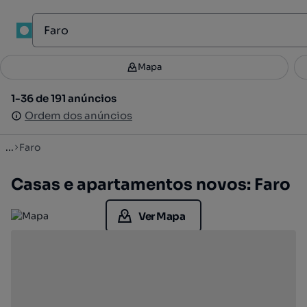
1
Mapa
Mapa
Filtros
Guardar pesquisa
2
1-36 de 191 anúncios
1-36 de 191 anúncios
Ordenar
Ordem dos anúncios
Ordem dos anúncios
...
Faro
Casas e apartamentos novos: Faro
Ver Mapa