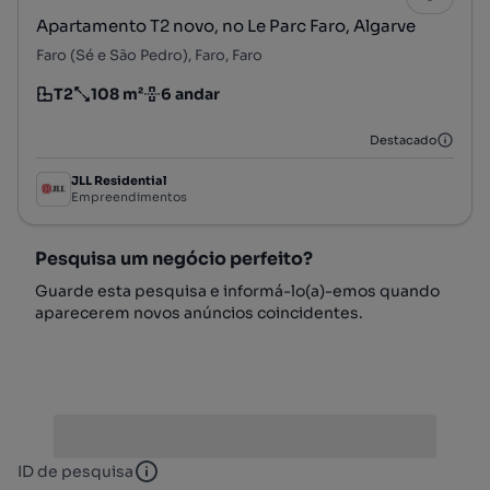
Apartamento T2 novo, no Le Parc Faro, Algarve
Faro (Sé e São Pedro), Faro, Faro
T2
108 m²
6 andar
Tipologia
Preço por metro quadrado
Andar
Destacado
JLL Residential
Empreendimentos
Pesquisa um negócio perfeito?
Guarde esta pesquisa e informá-lo(a)-emos quando
aparecerem novos anúncios coincidentes.
ID de pesquisa
ID de pesquisa