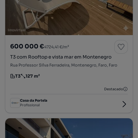
600 000 €
4724,41 €/m²
T3 com Rooftop e vista mar em Montenegro
Rua Professor Silva Ferradeira, Montenegro, Faro, Faro
T3
127 m²
Tipologia
Preço por metro quadrado
Destacado
Casa da Portela
Profissional