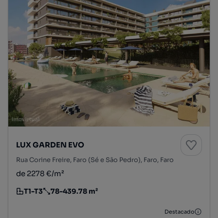
LUX GARDEN EVO
Rua Corine Freire, Faro (Sé e São Pedro), Faro, Faro
de 2278 €/m²
T1-T3
78-439.78 m²
Tipologia
Preço por metro quadrado
Destacado