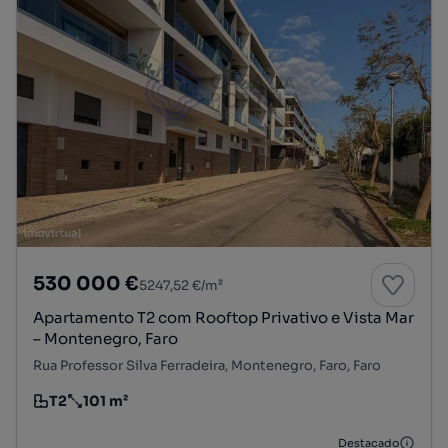
530 000 €
5247,52 €/m²
Apartamento T2 com Rooftop Privativo e Vista Mar
– Montenegro, Faro
Rua Professor Silva Ferradeira, Montenegro, Faro, Faro
T2
101 m²
Tipologia
Preço por metro quadrado
Destacado