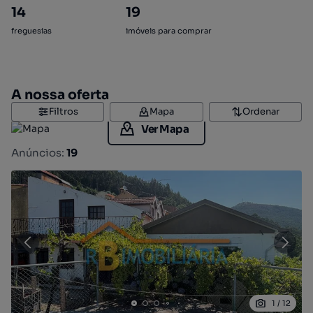
14
19
freguesias
imóveis para comprar
A nossa oferta
Filtros
Mapa
Ordenar
Ver Mapa
Anúncios:
19
1
/
12