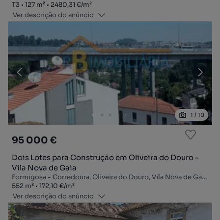
Tipologia
Zona
Preço por metro quadrado
T3
127
m²
2480,31 €
/
m²
Ver descrição do anúncio
1
/
10
95 000 €
Dois Lotes para Construção em Oliveira do Douro –
Vila Nova de Gaia
Formigosa - Corredoura, Oliveira do Douro, Vila Nova de Gaia, Porto
Zona
Preço por metro quadrado
552
m²
172,10 €
/
m²
Ver descrição do anúncio