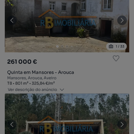
1
/
33
261 000 €
Quinta em Mansores - Arouca
Mansores, Arouca, Aveiro
Tipologia
Zona
Preço por metro quadrado
T8
801
m²
325,84 €
/
m²
Ver descrição do anúncio