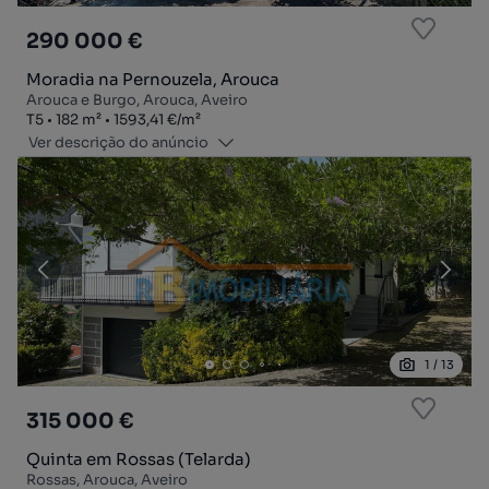
290 000 €
Moradia na Pernouzela, Arouca
Arouca e Burgo, Arouca, Aveiro
Tipologia
Zona
Preço por metro quadrado
T5
182
m²
1593,41 €
/
m²
Ver descrição do anúncio
1
/
13
315 000 €
Quinta em Rossas (Telarda)
Rossas, Arouca, Aveiro