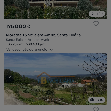
1
/
17
175 000 €
Moradia T3 nova em Amilo, Santa Eulália
Santa Eulália, Arouca, Aveiro
Tipologia
Zona
Preço por metro quadrado
T3
237
m²
738,40 €
/
m²
Ver descrição do anúncio
1
/
10