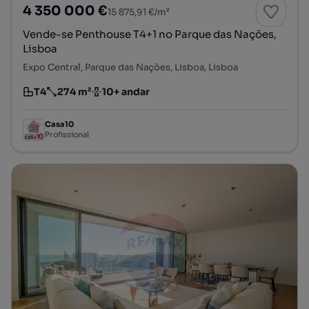
4 350 000 €
15 875,91 €/m²
Vende-se Penthouse T4+1 no Parque das Nações,
Lisboa
Expo Central, Parque das Nações, Lisboa, Lisboa
T4
274 m²
10+ andar
Tipologia
Preço por metro quadrado
Andar
Casa10
Profissional