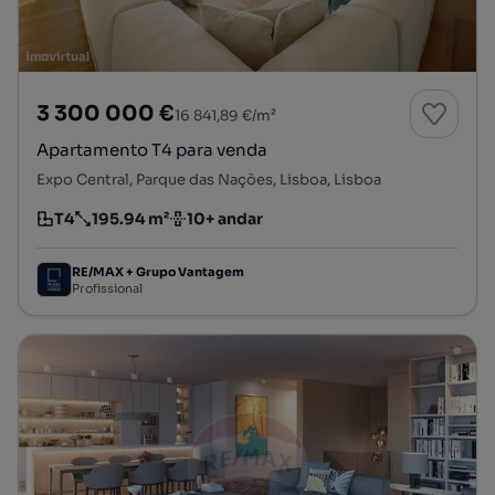
3 300 000 €
16 841,89 €/m²
Apartamento T4 para venda
Expo Central, Parque das Nações, Lisboa, Lisboa
T4
195.94 m²
10+ andar
Tipologia
Preço por metro quadrado
Andar
RE/MAX + Grupo Vantagem
Profissional