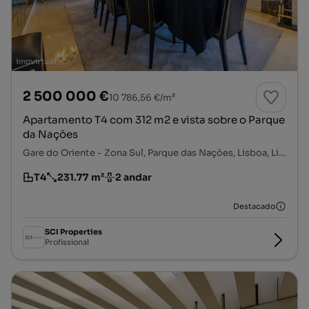
2 500 000 €
10 786,56 €/m²
Apartamento T4 com 312 m2 e vista sobre o Parque
da Nações
Gare do Oriente - Zona Sul, Parque das Nações, Lisboa, Lisboa
T4
231.77 m²
2 andar
Tipologia
Preço por metro quadrado
Andar
Destacado
SCI Properties
Profissional