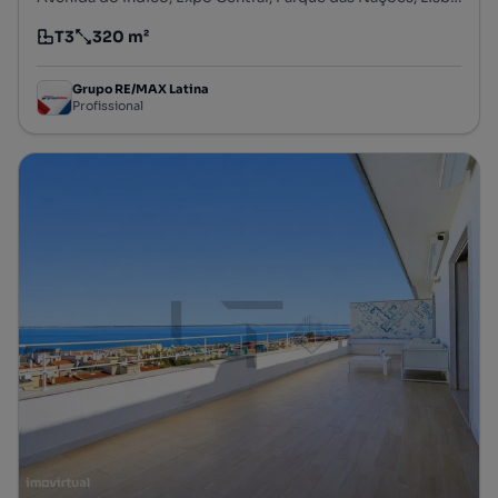
T3
320 m²
Tipologia
Preço por metro quadrado
Grupo RE/MAX Latina
Profissional