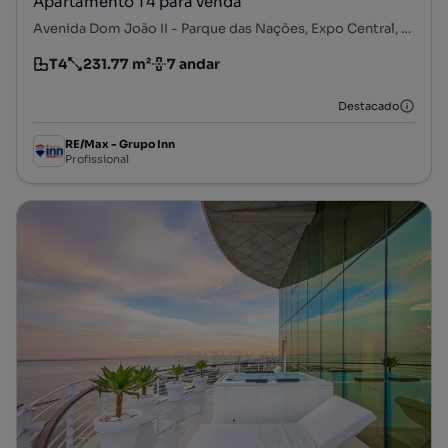
Apartamento T4 para venda
Avenida Dom João II - Parque das Nações, Expo Central, Parque das Nações, Lisboa, Lisboa
T4
231.77 m²
7 andar
Tipologia
Preço por metro quadrado
Andar
Destacado
RE/Max - Grupo Inn
Profissional