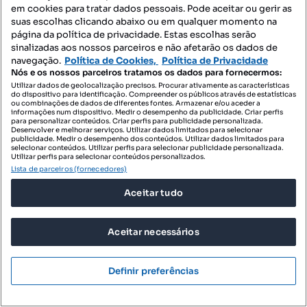
T3
195.94 m²
10+ andar
em cookies para tratar dados pessoais. Pode aceitar ou gerir as
Tipologia
Preço por metro quadrado
Andar
suas escolhas clicando abaixo ou em qualquer momento na
página da política de privacidade. Estas escolhas serão
Riomagic lda
Profissional
sinalizadas aos nossos parceiros e não afetarão os dados de
navegação.
Política de Cookies,
Política de Privacidade
Nós e os nossos parceiros tratamos os dados para fornecermos:
Utilizar dados de geolocalização precisos. Procurar ativamente as características
do dispositivo para identificação. Compreender os públicos através de estatísticas
ou combinações de dados de diferentes fontes. Armazenar e/ou aceder a
informações num dispositivo. Medir o desempenho da publicidade. Criar perfis
para personalizar conteúdos. Criar perfis para publicidade personalizada.
Desenvolver e melhorar serviços. Utilizar dados limitados para selecionar
publicidade. Medir o desempenho dos conteúdos. Utilizar dados limitados para
selecionar conteúdos. Utilizar perfis para selecionar publicidade personalizada.
Utilizar perfis para selecionar conteúdos personalizados.
Lista de parceiros (fornecedores)
Aceitar tudo
Aceitar necessários
Definir preferências