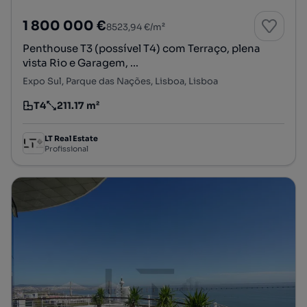
1 800 000 €
8523,94 €/m²
Penthouse T3 (possível T4) com Terraço, plena
vista Rio e Garagem, ...
Expo Sul, Parque das Nações, Lisboa, Lisboa
T4
211.17 m²
Tipologia
Preço por metro quadrado
LT Real Estate
Profissional