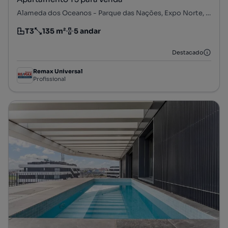
Alameda dos Oceanos - Parque das Nações, Expo Norte, Parque das Nações, Lisboa, Lisboa
T3
135 m²
5 andar
Tipologia
Preço por metro quadrado
Andar
Destacado
Remax Universal
Profissional