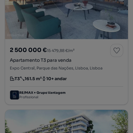
2 500 000 €
15 479,88 €/m²
Apartamento T3 para venda
Expo Central, Parque das Nações, Lisboa, Lisboa
T3
161.5 m²
10+ andar
Tipologia
Preço por metro quadrado
Andar
RE/MAX + Grupo Vantagem
Profissional