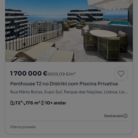
1 700 000 €
9659,09 €/m²
Penthouse T2 no Distrikt com Piscina Privativa
Rua Mário Botas, Expo Sul, Parque das Nações, Lisboa, Lisboa
T2
176 m²
10+ andar
Tipologia
Preço por metro quadrado
Andar
Destacado
Oferta privada