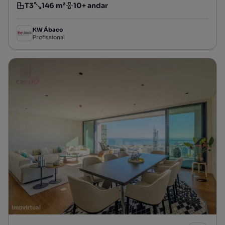
T3
146 m²
10+ andar
Tipologia
Preço por metro quadrado
Andar
KW Ábaco
Profissional