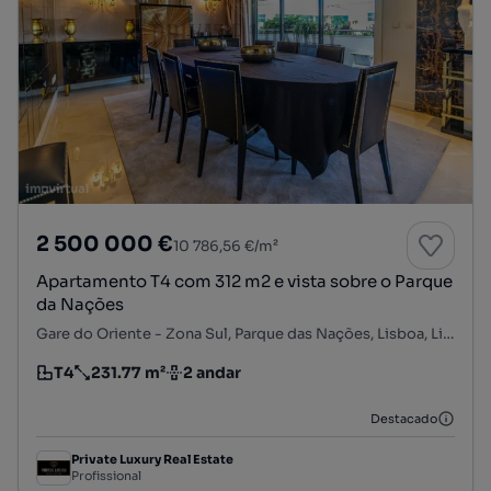
2 500 000 €
10 786,56 €/m²
Apartamento T4 com 312 m2 e vista sobre o Parque
da Nações
Gare do Oriente - Zona Sul, Parque das Nações, Lisboa, Lisboa
T4
231.77 m²
2 andar
Tipologia
Preço por metro quadrado
Andar
Destacado
Private Luxury Real Estate
Profissional