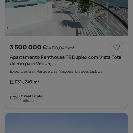
3 500 000 €
14 170,04 €/m²
Apartamento Penthouse T3 Duplex com Vista Total
de Rio para Venda, ...
Expo Central, Parque das Nações, Lisboa, Lisboa
T3
247 m²
Tipologia
Preço por metro quadrado
LT Real Estate
Profissional