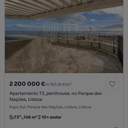
2 200 000 €
14 765,10 €/m²
Apartamento T3, penthouse, no Parque das
Nações, Lisboa
Expo Sul, Parque das Nações, Lisboa, Lisboa
T3
149 m²
10+ andar
Tipologia
Preço por metro quadrado
Andar