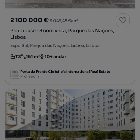
2 100 000 €
13 043,48 €/m²
Penthouse T3 com vista, Parque das Nações,
Lisboa
Expo Sul, Parque das Nações, Lisboa, Lisboa
T3
161 m²
10+ andar
Tipologia
Preço por metro quadrado
Andar
Porta da Frente Christie's International Real Estate
Profissional