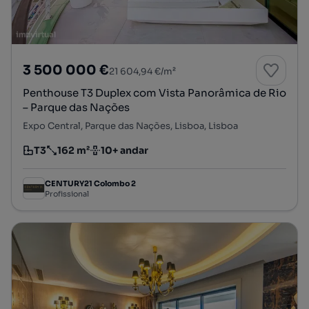
3 500 000 €
21 604,94 €/m²
Penthouse T3 Duplex com Vista Panorâmica de Rio
– Parque das Nações
Expo Central, Parque das Nações, Lisboa, Lisboa
T3
162 m²
10+ andar
Tipologia
Preço por metro quadrado
Andar
CENTURY21 Colombo 2
Profissional