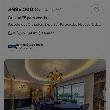
3 995 000 €
15 254,50 €/m²
Duplex T5 para venda
Passeio dos Cruzados, Expo Sul, Parque das Nações, Lisboa, Lisboa
T5
261.89 m²
1 andar
Tipologia
Preço por metro quadrado
Andar
Remax Grupo Team
Profissional