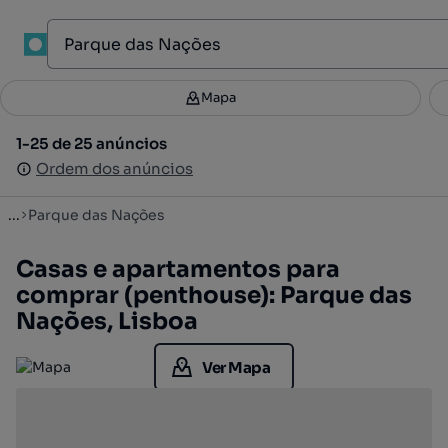
1
Mapa
Mapa
Filtros
Guardar pesquisa
2
1-25 de 25 anúncios
1-25 de 25 anúncios
Ordenar
Ordem dos anúncios
Ordem dos anúncios
...
Parque das Nações
Casas e apartamentos para
comprar (penthouse): Parque das
Nações, Lisboa
Ver Mapa