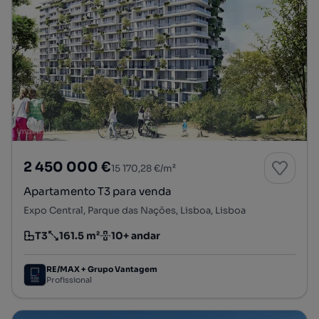
2 450 000 €
15 170,28 €/m²
Apartamento T3 para venda
Expo Central, Parque das Nações, Lisboa, Lisboa
T3
161.5 m²
10+ andar
Tipologia
Preço por metro quadrado
Andar
RE/MAX + Grupo Vantagem
Profissional