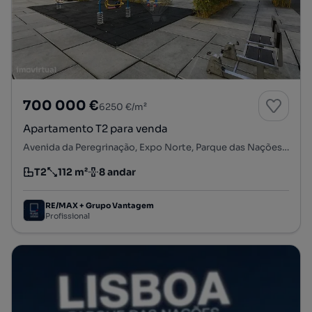
700 000 €
6250 €/m²
Apartamento T2 para venda
Avenida da Peregrinação, Expo Norte, Parque das Nações, Lisboa, Lisboa
T2
112 m²
8 andar
Tipologia
Preço por metro quadrado
Andar
RE/MAX + Grupo Vantagem
Profissional