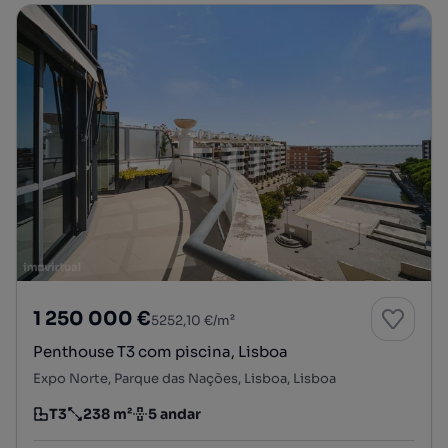
1 250 000 €
5252,10 €/m²
Penthouse T3 com piscina, Lisboa
Expo Norte, Parque das Nações, Lisboa, Lisboa
T3
238 m²
5 andar
Tipologia
Preço por metro quadrado
Andar