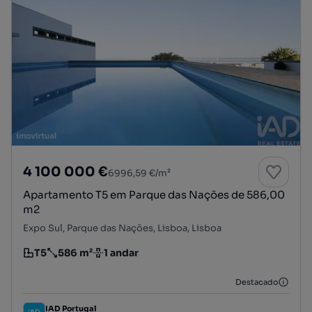
4 100 000 €
6996,59 €/m²
Apartamento T5 em Parque das Nações de 586,00
m2
Expo Sul, Parque das Nações, Lisboa, Lisboa
T5
586 m²
1 andar
Tipologia
Preço por metro quadrado
Andar
Destacado
IAD Portugal