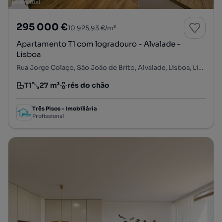
295 000 €
10 925,93 €/m²
Apartamento T1 com logradouro - Alvalade -
Lisboa
Rua Jorge Colaço, São João de Brito, Alvalade, Lisboa, Lisboa
T1
27 m²
rés do chão
Tipologia
Preço por metro quadrado
Andar
Três Pisos - Imobiliária
Profissional