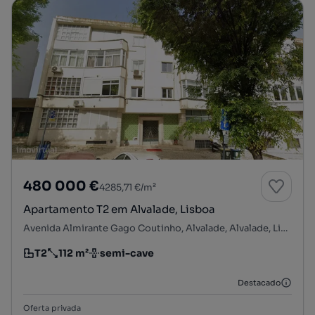
480 000 €
4285,71 €/m²
Apartamento T2 em Alvalade, Lisboa
Avenida Almirante Gago Coutinho, Alvalade, Alvalade, Lisboa, Lisboa
T2
112 m²
semi-cave
Tipologia
Preço por metro quadrado
Andar
Destacado
Oferta privada