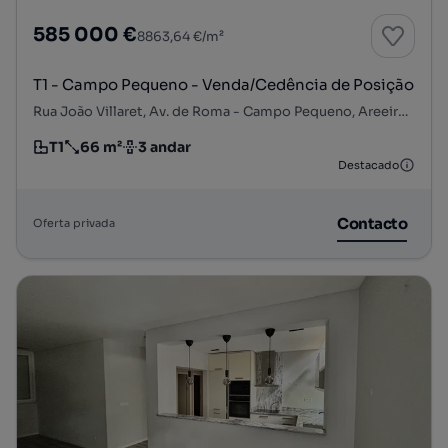
585 000 €
8863,64 €/m²
T1 - Campo Pequeno - Venda/Cedência de Posição
Rua João Villaret, Av. de Roma - Campo Pequeno, Areeiro, Lisboa, Lisboa
T1
66 m²
3 andar
Tipologia
Preço por metro quadrado
Andar
Destacado
Contacto
Oferta privada