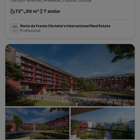
Campo Grande, Alvalade, Lisboa, Lisboa
T2
95 m²
7 andar
Tipologia
Preço por metro quadrado
Andar
Porta da Frente Christie's International Real Estate
Profissional