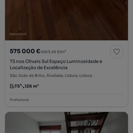
575 000 €
4563,49 €/m²
T5 nos Olivais Sul Espaço Luminosidade e
Localização de Excelência
São João de Brito, Alvalade, Lisboa, Lisboa
T5
126 m²
Tipologia
Preço por metro quadrado
Profissional