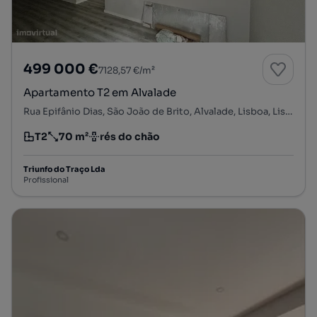
499 000 €
7128,57 €/m²
Apartamento T2 em Alvalade
Rua Epifânio Dias, São João de Brito, Alvalade, Lisboa, Lisboa
T2
70 m²
rés do chão
Tipologia
Preço por metro quadrado
Andar
Triunfo do Traço Lda
Profissional