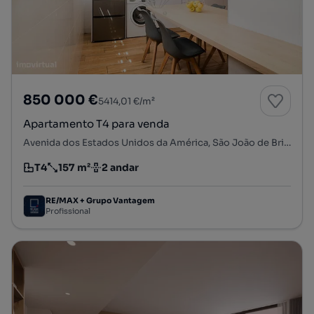
850 000 €
5414,01 €/m²
Apartamento T4 para venda
Avenida dos Estados Unidos da América, São João de Brito, Alvalade, Lisboa, Lisboa
T4
157 m²
2 andar
Tipologia
Preço por metro quadrado
Andar
RE/MAX + Grupo Vantagem
Profissional