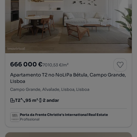
666 000 €
7010,53 €/m²
Apartamento T2 no NoLiPa Bétula, Campo Grande,
Lisboa
Campo Grande, Alvalade, Lisboa, Lisboa
T2
95 m²
2 andar
Tipologia
Preço por metro quadrado
Andar
Porta da Frente Christie's International Real Estate
Profissional