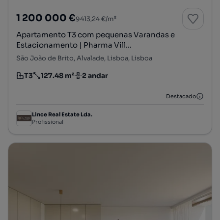
1 200 000 €
9413,24 €/m²
Apartamento T3 com pequenas Varandas e
Estacionamento | Pharma Vill...
São João de Brito, Alvalade, Lisboa, Lisboa
T3
127.48 m²
2 andar
Tipologia
Preço por metro quadrado
Andar
Destacado
Lince Real Estate Lda.
Profissional