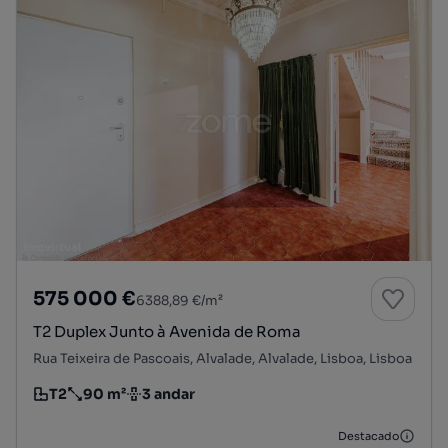
575 000 €
6388,89 €/m²
T2 Duplex Junto à Avenida de Roma
Rua Teixeira de Pascoais, Alvalade, Alvalade, Lisboa, Lisboa
T2
90 m²
3 andar
Tipologia
Preço por metro quadrado
Andar
Destacado