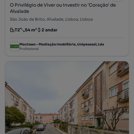
O Privilégio de Viver ou investir no 'Coração' de
Alvalade
São João de Brito, Alvalade, Lisboa, Lisboa
T2
54 m²
2 andar
Tipologia
Preço por metro quadrado
Andar
Mactown - Mediação Imobiliária, Unipessoal, Lda
Profissional