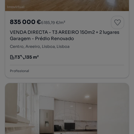
835 000 €
6185,19 €/m²
VENDA DIRECTA - T3 AREEIRO 150m2 + 2 lugares
Garagem - Prédio Renovado
Centro, Areeiro, Lisboa, Lisboa
T3
135 m²
Tipologia
Preço por metro quadrado
Profissional