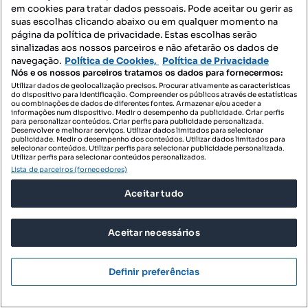
em cookies para tratar dados pessoais. Pode aceitar ou gerir as
suas escolhas clicando abaixo ou em qualquer momento na
página da política de privacidade. Estas escolhas serão
sinalizadas aos nossos parceiros e não afetarão os dados de
navegação.
Política de Cookies,
Política de Privacidade
Nós e os nossos parceiros tratamos os dados para fornecermos:
Utilizar dados de geolocalização precisos. Procurar ativamente as características
do dispositivo para identificação. Compreender os públicos através de estatísticas
ou combinações de dados de diferentes fontes. Armazenar e/ou aceder a
informações num dispositivo. Medir o desempenho da publicidade. Criar perfis
para personalizar conteúdos. Criar perfis para publicidade personalizada.
Desenvolver e melhorar serviços. Utilizar dados limitados para selecionar
publicidade. Medir o desempenho dos conteúdos. Utilizar dados limitados para
selecionar conteúdos. Utilizar perfis para selecionar publicidade personalizada.
355 000 €
6574,07 €/m²
Utilizar perfis para selecionar conteúdos personalizados.
Lista de parceiros (fornecedores)
O Privilégio de Viver ou investir no 'Coração' de
Alvalade
Aceitar tudo
São João de Brito, Alvalade, Lisboa, Lisboa
Aceitar necessários
T2
54 m²
rés do chão
Tipologia
Preço por metro quadrado
Andar
Mactown - Mediação Imobiliária, Unipessoal, Lda
Definir preferências
Profissional