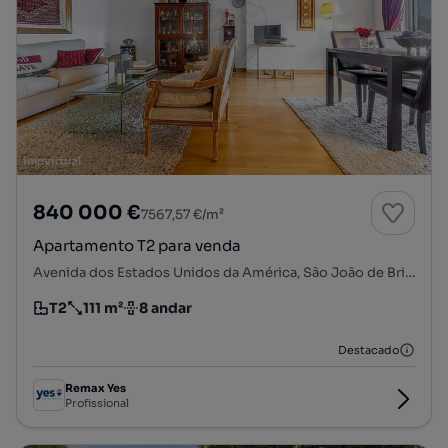
840 000 €
7567,57 €/m²
Apartamento T2 para venda
Avenida dos Estados Unidos da América, São João de Brito, Alvalade, Lisboa, Lisboa
T2
111 m²
8 andar
Tipologia
Preço por metro quadrado
Andar
Destacado
Remax Yes
Profissional