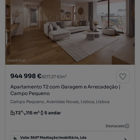
944 998 €
8217,37 €/m²
Apartamento T2 com Garagem e Arrecadação |
Campo Pequeno
Campo Pequeno, Avenidas Novas, Lisboa, Lisboa
T2
115 m²
5 andar
Tipologia
Preço por metro quadrado
Andar
Destacado
Valor 360º Mediação Imobiliária, Lda