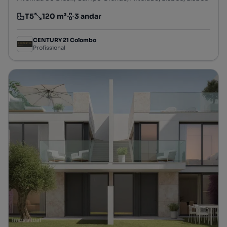
T5
120 m²
3 andar
Tipologia
Preço por metro quadrado
Andar
CENTURY 21 Colombo
Profissional