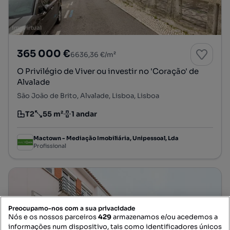
365 000 €
6636,36 €/m²
O Privilégio de Viver ou investir no 'Coração' de
Alvalade
São João de Brito, Alvalade, Lisboa, Lisboa
T2
55 m²
1 andar
Tipologia
Preço por metro quadrado
Andar
Mactown - Mediação Imobiliária, Unipessoal, Lda
Profissional
Preocupamo-nos com a sua privacidade
Nós e os nossos parceiros
429
armazenamos e/ou acedemos a
informações num dispositivo, tais como identificadores únicos