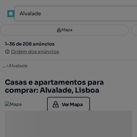
1
Mapa
Mapa
Filtros
Guardar pesquisa
1
1-36 de 208 anúncios
1-36 de 208 anúncios
Ordenar
Ordem dos anúncios
Ordem dos anúncios
...
Alvalade
Casas e apartamentos para
comprar: Alvalade, Lisboa
Ver Mapa