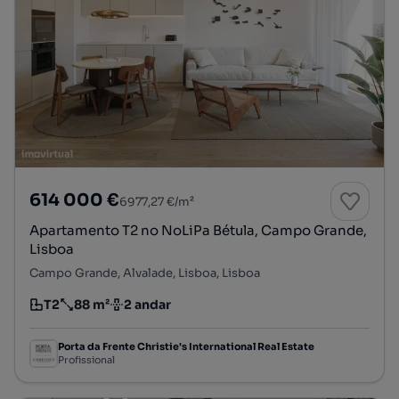
614 000 €
6977,27 €/m²
Apartamento T2 no NoLiPa Bétula, Campo Grande,
Lisboa
Campo Grande, Alvalade, Lisboa, Lisboa
T2
88 m²
2 andar
Tipologia
Preço por metro quadrado
Andar
Porta da Frente Christie's International Real Estate
Profissional