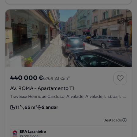
440 000 €
6769,23 €/m²
AV. ROMA - Apartamento T1
Travessa Henrique Cardoso, Alvalade, Alvalade, Lisboa, Lisboa
T1
65 m²
2 andar
Tipologia
Preço por metro quadrado
Andar
Destacado
ERA Laranjeiro
Profissional