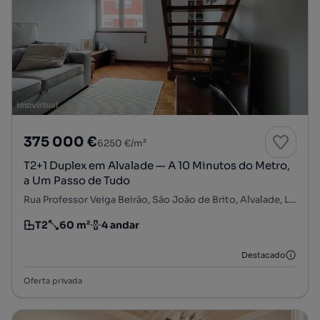
375 000 €
6250 €/m²
T2+1 Duplex em Alvalade — A 10 Minutos do Metro,
a Um Passo de Tudo
Rua Professor Veiga Beirão, São João de Brito, Alvalade, Lisboa, Lisboa
T2
60 m²
4 andar
Tipologia
Preço por metro quadrado
Andar
Destacado
Oferta privada