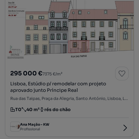
295 000 €
7375 €/m²
Lisboa, Estúdio p/ remodelar com projeto
aprovado junto Príncipe Real
Rua das Taipas, Praça da Alegria, Santo António, Lisboa, Lisboa
T0
40 m²
rés do chão
Tipologia
Preço por metro quadrado
Andar
Ana Mação - KW
Profissional