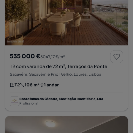
535 000 €
5047,17 €/m²
T2 com varanda de 72 m², Terraços da Ponte
Sacavém, Sacavém e Prior Velho, Loures, Lisboa
T2
106 m²
1 andar
Tipologia
Preço por metro quadrado
Andar
Escadinhas da Cidade, Mediação Imobiliária, Lda
Profissional