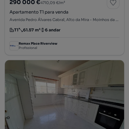
290 000 €
4710,09 €/m²
Apartamento T1 para venda
Avenida Pedro Álvares Cabral, Alto da Mira - Moinhos da Funcheira - Carenque, Mina de Água, Amadora, Lisboa
T1
61.57 m²
6 andar
Tipologia
Preço por metro quadrado
Andar
Remax Place Riverview
Profissional