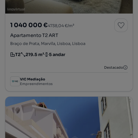
1 040 000 €
4738,04 €/m²
Apartamento T2 ART
Braço de Prata, Marvila, Lisboa, Lisboa
T2
219.5 m²
5 andar
Tipologia
Preço por metro quadrado
Andar
Destacado
VIC Mediação
Empreendimentos