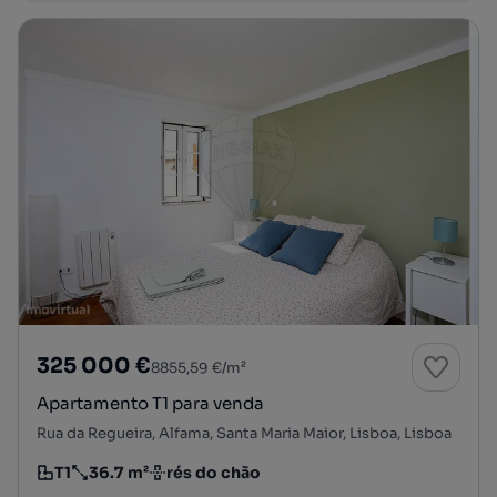
325 000 €
8855,59 €/m²
Apartamento T1 para venda
Rua da Regueira, Alfama, Santa Maria Maior, Lisboa, Lisboa
T1
36.7 m²
rés do chão
Tipologia
Preço por metro quadrado
Andar