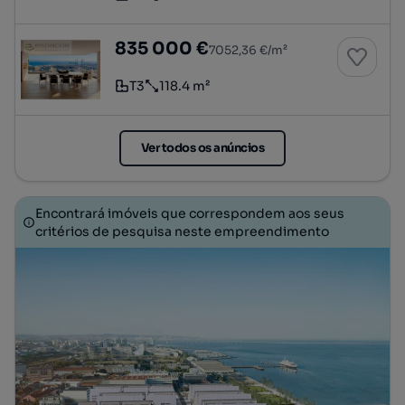
Tipologia
Preço por metro quadrado
Terraços 137 - Urb. Terraços da Ponte , Sacav
835 000 €
7052,36 €/m²
T3
118.4 m²
Tipologia
Preço por metro quadrado
Ver todos os anúncios
Encontrará imóveis que correspondem aos seus
critérios de pesquisa neste empreendimento