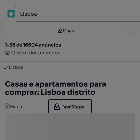
Mapa
Mapa
Filtros
Guardar pesquisa
1
1-36 de 16504 anúncios
1-36 de 16504 anúncios
Ordenar
Ordem dos anúncios
Ordem dos anúncios
...
Lisboa
Casas e apartamentos para
comprar: Lisboa distrito
Ver Mapa