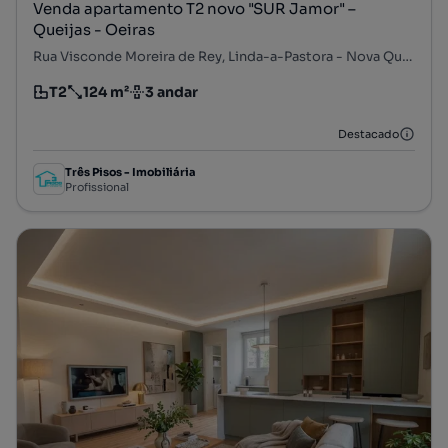
Venda apartamento T2 novo "SUR Jamor" –
Queijas - Oeiras
Rua Visconde Moreira de Rey, Linda-a-Pastora - Nova Queijas, Carnaxide e Queijas, Oeiras, Lisboa
T2
124 m²
3 andar
Tipologia
Preço por metro quadrado
Andar
Destacado
Três Pisos - Imobiliária
Profissional