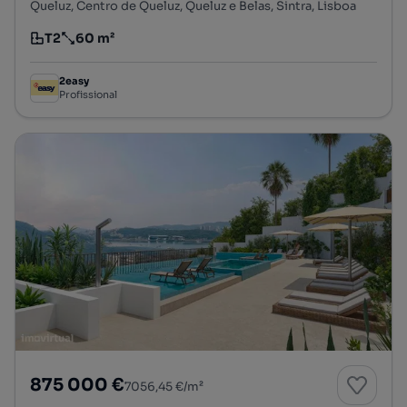
Queluz, Centro de Queluz, Queluz e Belas, Sintra, Lisboa
T2
60 m²
Tipologia
Preço por metro quadrado
2easy
Profissional
875 000 €
7056,45 €/m²