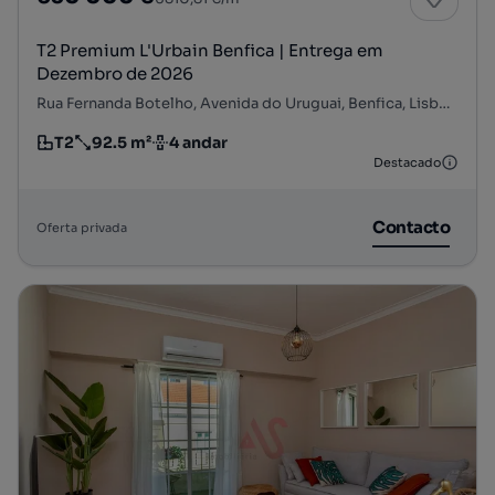
T2 Premium L'Urbain Benfica | Entrega em
Dezembro de 2026
Rua Fernanda Botelho, Avenida do Uruguai, Benfica, Lisboa, Lisboa
T2
92.5 m²
4 andar
Tipologia
Preço por metro quadrado
Andar
Destacado
Contacto
Oferta privada