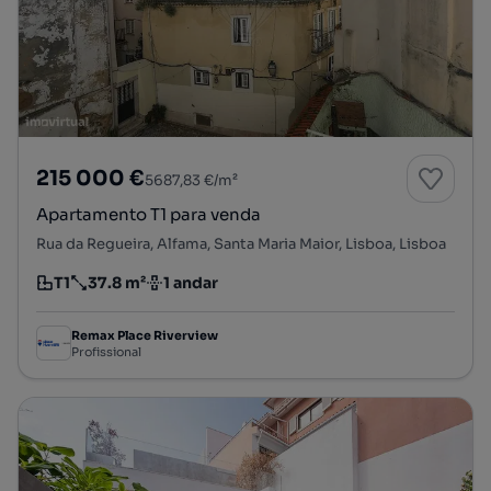
215 000 €
5687,83 €/m²
Apartamento T1 para venda
Rua da Regueira, Alfama, Santa Maria Maior, Lisboa, Lisboa
T1
37.8 m²
1 andar
Tipologia
Preço por metro quadrado
Andar
Remax Place Riverview
Profissional