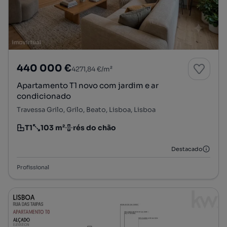
440 000 €
4271,84 €/m²
Apartamento T1 novo com jardim e ar
condicionado
Travessa Grilo, Grilo, Beato, Lisboa, Lisboa
T1
103 m²
rés do chão
Tipologia
Preço por metro quadrado
Andar
Destacado
Profissional