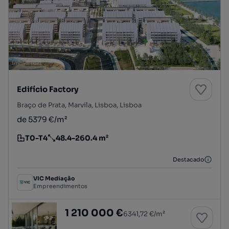
Edifício Factory
Braço de Prata, Marvila, Lisboa, Lisboa
de 5379 €/m²
T0-T4
48.4-260.4 m²
Tipologia
Preço por metro quadrado
Destacado
VIC Mediação
Empreendimentos
Edifício Factory Bloco C 5ºA
1 210 000 €
6341,72 €/m²