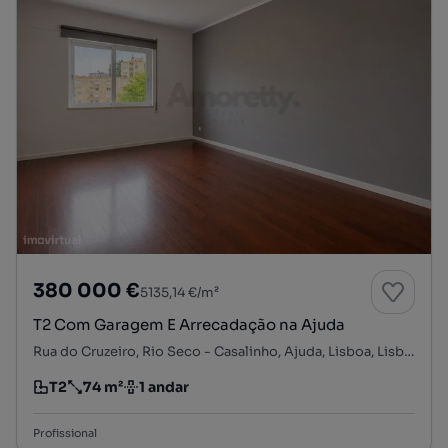
380 000 €
5135,14 €/m²
T2 Com Garagem E Arrecadação na Ajuda
Rua do Cruzeiro, Rio Seco - Casalinho, Ajuda, Lisboa, Lisboa
T2
74 m²
1 andar
Tipologia
Preço por metro quadrado
Andar
Profissional