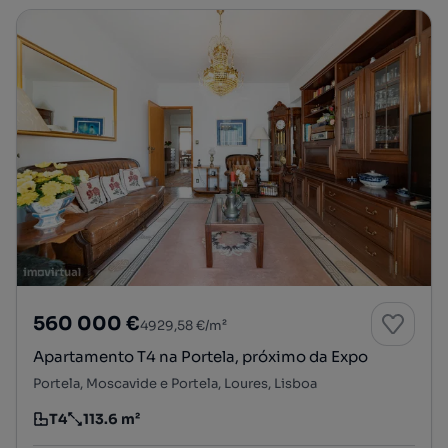
560 000 €
4929,58 €/m²
Apartamento T4 na Portela, próximo da Expo
Portela, Moscavide e Portela, Loures, Lisboa
T4
113.6 m²
Tipologia
Preço por metro quadrado