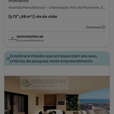
montanha
Avenida Maria Barroso - Urbanização Alto da Montanha, Serra de Carnaxide - Parque de Santa Cruz, Carnaxide e Queijas, Oeiras, Lisboa
T2
98 m²
rés do chão
Tipologia
Preço por metro quadrado
Andar
Destacado
VAZCONSTROI SA
Empreendimentos
Encontrará imóveis que correspondem aos seus
critérios de pesquisa neste empreendimento