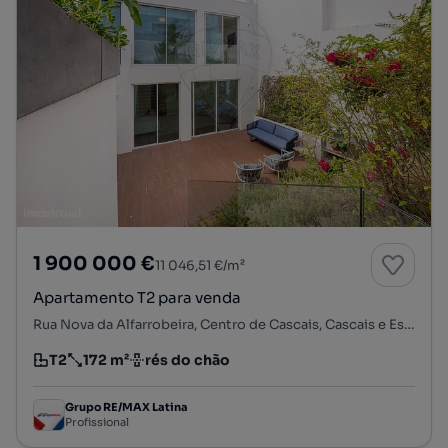
1 900 000 €
11 046,51 €/m²
Apartamento T2 para venda
Rua Nova da Alfarrobeira, Centro de Cascais, Cascais e Estoril, Cascais, Lisboa
T2
172 m²
rés do chão
Tipologia
Preço por metro quadrado
Andar
Grupo RE/MAX Latina
Profissional