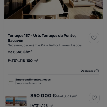
Terraços 137 - Urb. Terraços da Ponte ,
Sacavém
Sacavém, Sacavém e Prior Velho, Loures, Lisboa
de 6546 €/m²
T3
118-130 m²
Tipologia
Preço por metro quadrado
Destacado
Empreendimentos_novos
Empreendimentos
Terraços 137 - Urb. Terraços da Ponte , Sacav
850 000 €
6640,63 €/m²
T3
128 m²