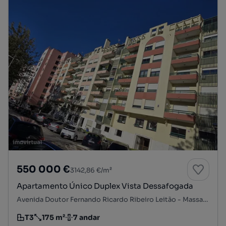
550 000 €
3142,86 €/m²
Apartamento Único Duplex Vista Dessafogada
Avenida Doutor Fernando Ricardo Ribeiro Leitão - Massamá, Massamá, Massamá e Monte Abraão, Sintra, Lisboa
T3
175 m²
7 andar
Tipologia
Preço por metro quadrado
Andar