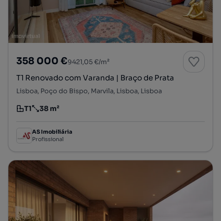
358 000 €
9421,05 €/m²
T1 Renovado com Varanda | Braço de Prata
Lisboa, Poço do Bispo, Marvila, Lisboa, Lisboa
T1
38 m²
Tipologia
Preço por metro quadrado
AS Imobiliária
Profissional