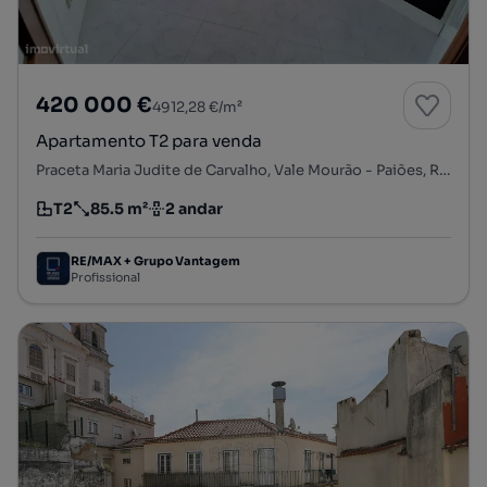
420 000 €
4912,28 €/m²
Apartamento T2 para venda
Praceta Maria Judite de Carvalho, Vale Mourão - Paiões, Rio de Mouro, Sintra, Lisboa
T2
85.5 m²
2 andar
Tipologia
Preço por metro quadrado
Andar
RE/MAX + Grupo Vantagem
Profissional