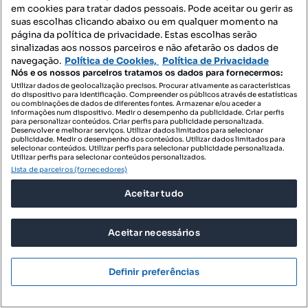
em cookies para tratar dados pessoais. Pode aceitar ou gerir as
suas escolhas clicando abaixo ou em qualquer momento na
página da política de privacidade. Estas escolhas serão
sinalizadas aos nossos parceiros e não afetarão os dados de
navegação.
Política de Cookies,
Política de Privacidade
Nós e os nossos parceiros tratamos os dados para fornecermos:
Utilizar dados de geolocalização precisos. Procurar ativamente as características
do dispositivo para identificação. Compreender os públicos através de estatísticas
ou combinações de dados de diferentes fontes. Armazenar e/ou aceder a
informações num dispositivo. Medir o desempenho da publicidade. Criar perfis
para personalizar conteúdos. Criar perfis para publicidade personalizada.
Desenvolver e melhorar serviços. Utilizar dados limitados para selecionar
publicidade. Medir o desempenho dos conteúdos. Utilizar dados limitados para
selecionar conteúdos. Utilizar perfis para selecionar publicidade personalizada.
Utilizar perfis para selecionar conteúdos personalizados.
Lista de parceiros (fornecedores)
Aceitar tudo
Aceitar necessários
350 000 €
6272,40 €/m²
Definir preferências
Vende Moradia T2 - Ericeira 15 km, A Casa das
Casas