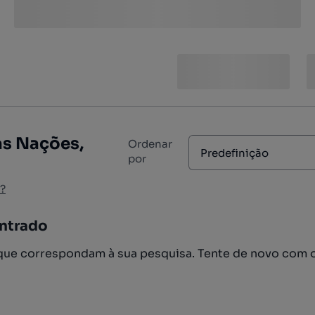
as Nações,
Ordenar
Predefinição
por
?
ntrado
ue correspondam à sua pesquisa. Tente de novo com 