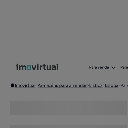
Para venda
Para
Imovirtual
Armazéns para arrendar
Lisboa
Lisboa
Par