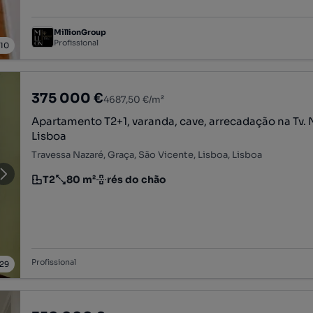
MillionGroup
Profissional
/
10
375 000 €
4687,50 €/m²
Apartamento T2+1, varanda, cave, arrecadação na Tv. 
Lisboa
Travessa Nazaré, Graça, São Vicente, Lisboa, Lisboa
T2
80 m²
rés do chão
Tipologia
Preço por metro quadrado
Andar
Profissional
29