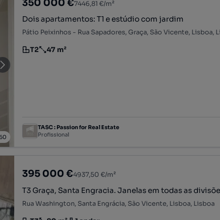
350 000 €
7446,81 €/m²
Dois apartamentos: T1 e estúdio com jardim
Pátio Peixinhos - Rua Sapadores, Graça, São Vicente, Lisboa, 
T2
47 m²
Tipologia
Preço por metro quadrado
TASC : Passion for Real Estate
Profissional
60
395 000 €
4937,50 €/m²
T3 Graça, Santa Engracia. Janelas em todas as divisõe
Rua Washington, Santa Engrácia, São Vicente, Lisboa, Lisboa