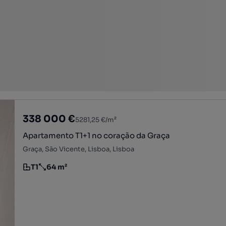
338 000 €
5281,25 €/m²
Apartamento T1+1 no coração da Graça
Graça, São Vicente, Lisboa, Lisboa
T1
64 m²
Tipologia
Preço por metro quadrado