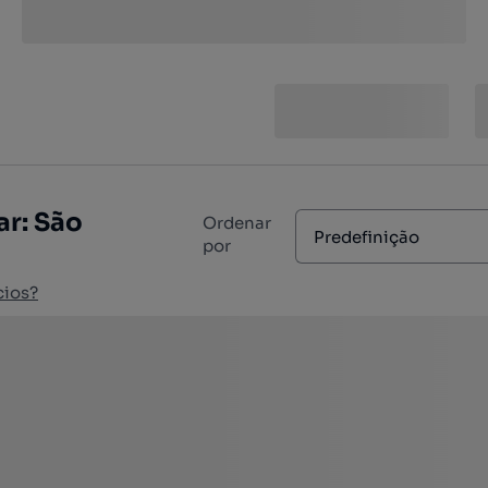
r: São
Ordenar
Predefinição
por
cios?