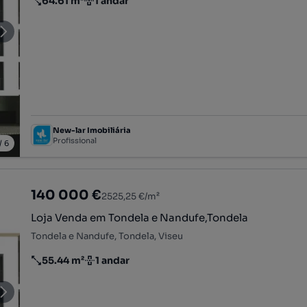
64.61 m²
1 andar
Preço por metro quadrado
Andar
New-lar Imobiliária
Profissional
/
6
140 000 €
2525,25 €/m²
Loja Venda em Tondela e Nandufe,Tondela
Tondela e Nandufe, Tondela, Viseu
55.44 m²
1 andar
Preço por metro quadrado
Andar