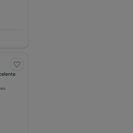
celente
seu