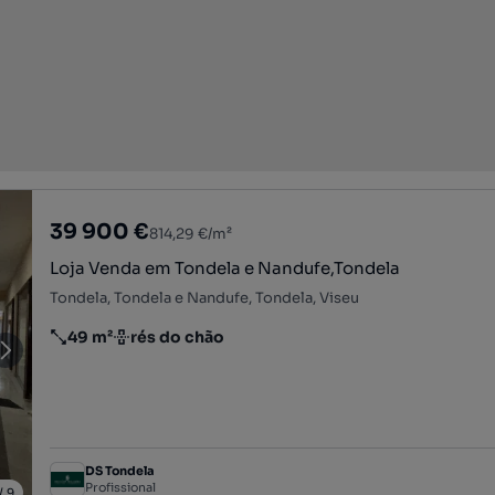
39 900 €
814,29 €/m²
Loja Venda em Tondela e Nandufe,Tondela
Tondela, Tondela e Nandufe, Tondela, Viseu
49 m²
rés do chão
Preço por metro quadrado
Andar
DS Tondela
Profissional
/
9