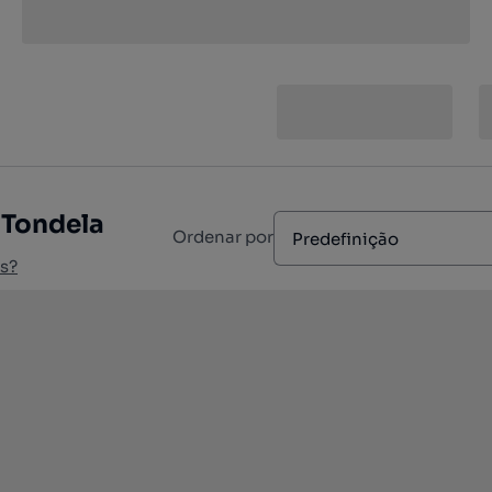
 Tondela
Ordenar por
Predefinição
s?