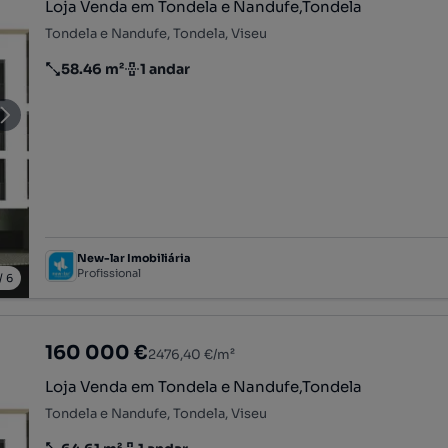
Loja Venda em Tondela e Nandufe,Tondela
Tondela e Nandufe, Tondela, Viseu
58.46 m²
1 andar
Preço por metro quadrado
Andar
New-lar Imobiliária
Profissional
/
6
160 000 €
2476,40 €/m²
Loja Venda em Tondela e Nandufe,Tondela
Tondela e Nandufe, Tondela, Viseu