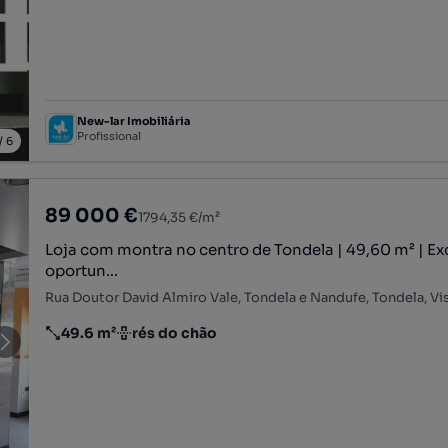
New-lar Imobiliária
Profissional
/
6
89 000 €
1794,35 €/m²
Loja com montra no centro de Tondela | 49,60 m² | Ex
oportun...
Rua Doutor David Almiro Vale, Tondela e Nandufe, Tondela, Vi
49.6 m²
rés do chão
Preço por metro quadrado
Andar