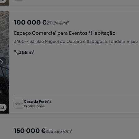
100 000 €
271,74 €/m²
Espaço Comercial para Eventos / Habitação
3460-433, São Miguel do Outeiro e Sabugosa, Tondela, Viseu
368 m²
Preço por metro quadrado
Casa da Portela
Profissional
43
150 000 €
2565,86 €/m²