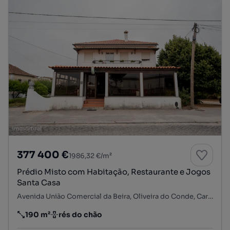
377 400 €
1986,32 €/m²
Prédio Misto com Habitação, Restaurante e Jogos
Santa Casa
Avenida União Comercial da Beira, Oliveira do Conde, Carregal do Sal, Viseu
190 m²
rés do chão
Preço por metro quadrado
Andar