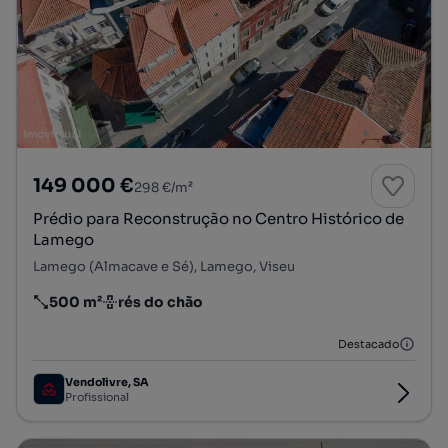
149 000 €
298 €/m²
Prédio para Reconstrução no Centro Histórico de
Lamego
Lamego (Almacave e Sé), Lamego, Viseu
500 m²
rés do chão
Preço por metro quadrado
Andar
Destacado
Vendolivre, SA
Profissional