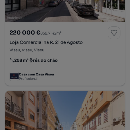
220 000 €
852,71 €/m²
Loja Comercial na R. 21 de Agosto
Viseu, Viseu, Viseu
258 m²
rés do chão
Preço por metro quadrado
Andar
Casa com Casa Viseu
Profissional