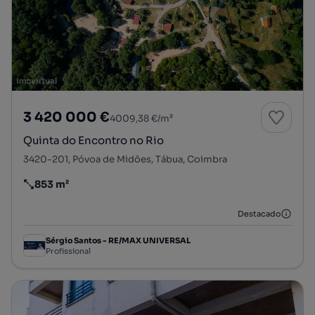
3 420 000 €
4009,38 €/m²
Quinta do Encontro no Rio
3420-201, Póvoa de Midões, Tábua, Coimbra
853 m²
Preço por metro quadrado
Destacado
Sérgio Santos - RE/MAX UNIVERSAL
Profissional