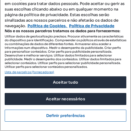
em cookies para tratar dados pessoais. Pode aceitar ou gerir as
suas escolhas clicando abaixo ou em qualquer momento na
página da política de privacidade. Estas escolhas serão
1 600 000 €
2282,45 €/m²
sinalizadas aos nossos parceiros e não afetarão os dados de
navegação.
Política de Cookies,
Política de Privacidade
Hotel de Charme no Centro de Viseu
Nós e os nossos parceiros tratamos os dados para fornecermos:
Rua Augusta Cruz, Viseu, Viseu, Viseu
Utilizar dados de geolocalização precisos. Procurar ativamente as características
do dispositivo para identificação. Compreender os públicos através de estatísticas
701 m²
ou combinações de dados de diferentes fontes. Armazenar e/ou aceder a
Preço por metro quadrado
informações num dispositivo. Medir o desempenho da publicidade. Criar perfis
para personalizar conteúdos. Criar perfis para publicidade personalizada.
Desenvolver e melhorar serviços. Utilizar dados limitados para selecionar
Destacado
publicidade. Medir o desempenho dos conteúdos. Utilizar dados limitados para
selecionar conteúdos. Utilizar perfis para selecionar publicidade personalizada.
Utilizar perfis para selecionar conteúdos personalizados.
Casa da Portela
Profissional
Lista de parceiros (fornecedores)
Aceitar tudo
Aceitar necessários
Definir preferências