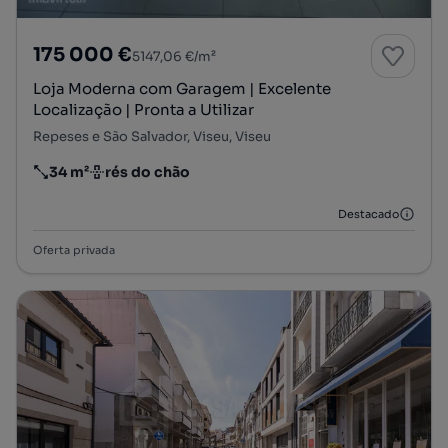
175 000 €
5147,06 €/m²
Loja Moderna com Garagem | Excelente
Localização | Pronta a Utilizar
Repeses e São Salvador, Viseu, Viseu
34 m²
rés do chão
Preço por metro quadrado
Andar
Destacado
Oferta privada