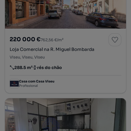
220 000 €
762,56 €/m²
Loja Comercial na R. Miguel Bombarda
Viseu, Viseu, Viseu
288.5 m²
rés do chão
Preço por metro quadrado
Andar
Casa com Casa Viseu
Profissional