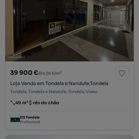
39 900 €
814,29 €/m²
Loja Venda em Tondela e Nandufe,Tondela
Tondela, Tondela e Nandufe, Tondela, Viseu
49 m²
rés do chão
Preço por metro quadrado
Andar
DS Tondela
Profissional