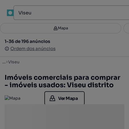
Mapa
Mapa
Filtros
Guardar pesquisa
3
1-36 de 196 anúncios
1-36 de 196 anúncios
Ordenar
Ordem dos anúncios
Ordem dos anúncios
...
Viseu
Imóveis comerciais para comprar
- imóveis usados: Viseu distrito
Ver Mapa