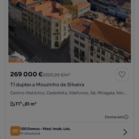
269 000 €
3320,99 €/m²
T1 duplex a Mouzinho da Silveira
Centro Histórico, Cedofeita, Ildefonso, Sé, Miragaia, Nicolau, Vitória, Porto, Porto
T1
81 m²
Tipologia
Preço por metro quadrado
Destacado
100 Domus - Med. Imob. Lda.
Profissional