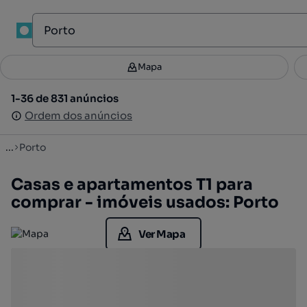
1
Mapa
Mapa
Filtros
Guardar pesquisa
3
1-36 de 831 anúncios
1-36 de 831 anúncios
Ordenar
Ordem dos anúncios
Ordem dos anúncios
...
Porto
Casas e apartamentos T1 para
comprar - imóveis usados: Porto
Ver Mapa