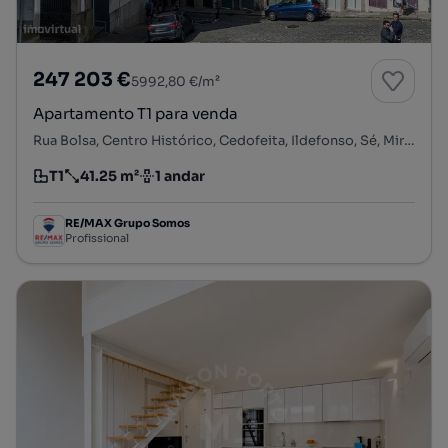
247 203 €
5992,80 €/m²
Apartamento T1 para venda
Rua Bolsa, Centro Histórico, Cedofeita, Ildefonso, Sé, Miragaia, Nicolau, Vitória, Porto, Porto
T1
41.25 m²
1 andar
Tipologia
Preço por metro quadrado
Andar
RE/MAX Grupo Somos
Profissional