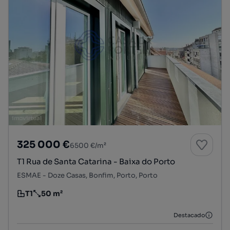
325 000 €
6500 €/m²
T1 Rua de Santa Catarina - Baixa do Porto
ESMAE - Doze Casas, Bonfim, Porto, Porto
T1
50 m²
Tipologia
Preço por metro quadrado
Destacado