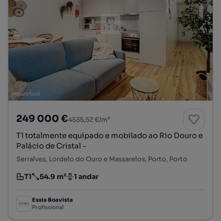
249 000 €
4535,52 €/m²
T1 totalmente equipado e mobilado ao Rio Douro e
Palácio de Cristal -
Serralves, Lordelo do Ouro e Massarelos, Porto, Porto
T1
54.9 m²
1 andar
Tipologia
Preço por metro quadrado
Andar
Essia Boavista
Profissional