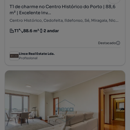
T1 de charme no Centro Histórico do Porto | 88,6
m² | Excelente inv...
Centro Histórico, Cedofeita, Ildefonso, Sé, Miragaia, Nicolau, Vitória, Porto, Porto
T1
88.6 m²
2 andar
Tipologia
Preço por metro quadrado
Andar
Destacado
Lince Real Estate Lda.
Profissional