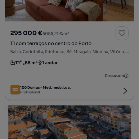
295 000 €
5086,21 €/m²
T1 com terraços no centro do Porto
Baixa, Cedofeita, Ildefonso, Sé, Miragaia, Nicolau, Vitória, Porto, Porto
T1
58 m²
1 andar
Tipologia
Preço por metro quadrado
Andar
Destacado
100 Domus - Med. Imob. Lda.
Profissional