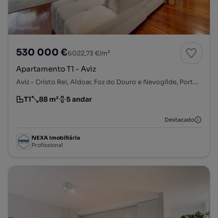
530 000 €
6022,73 €/m²
Apartamento T1 - Aviz
Aviz - Cristo Rei, Aldoar, Foz do Douro e Nevogilde, Porto, Porto
T1
88 m²
5 andar
Tipologia
Preço por metro quadrado
Andar
Destacado
NEXA Imobiliária
Profissional