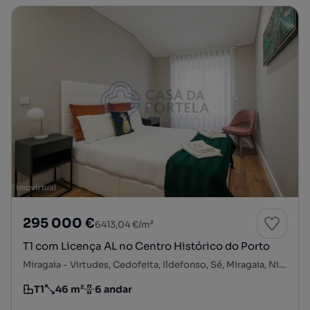
295 000 €
6413,04 €/m²
T1 com Licença AL no Centro Histórico do Porto
Miragaia - Virtudes, Cedofeita, Ildefonso, Sé, Miragaia, Nicolau, Vitória, Porto, Porto
T1
46 m²
6 andar
Tipologia
Preço por metro quadrado
Andar