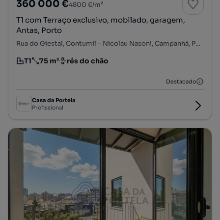
360 000 €
4800 €/m²
T1 com Terraço exclusivo, mobilado, garagem,
Antas, Porto
Rua do Giestal, Contumil - Nicolau Nasoni, Campanhã, Porto, Porto
T1
75 m²
rés do chão
Tipologia
Preço por metro quadrado
Andar
Destacado
Casa da Portela
Profissional