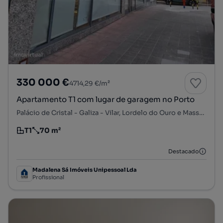
330 000 €
4714,29 €/m²
Apartamento T1 com lugar de garagem no Porto
Palácio de Cristal - Galiza - Vilar, Lordelo do Ouro e Massarelos, Porto, Porto
T1
70 m²
Tipologia
Preço por metro quadrado
Destacado
Madalena Sá Imóveis Unipessoal Lda
Profissional