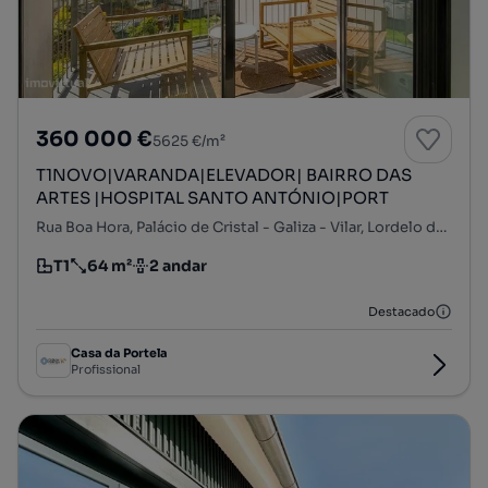
360 000 €
5625 €/m²
T1NOVO|VARANDA|ELEVADOR| BAIRRO DAS
ARTES |HOSPITAL SANTO ANTÓNIO|PORT
Rua Boa Hora, Palácio de Cristal - Galiza - Vilar, Lordelo do Ouro e Massarelos, Porto, Porto
T1
64 m²
2 andar
Tipologia
Preço por metro quadrado
Andar
Destacado
Casa da Portela
Profissional