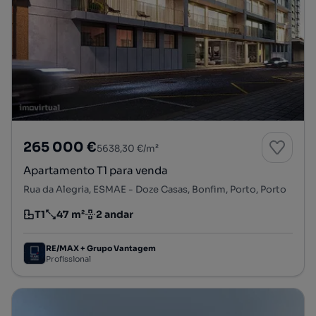
265 000 €
5638,30 €/m²
Apartamento T1 para venda
Rua da Alegria, ESMAE - Doze Casas, Bonfim, Porto, Porto
T1
47 m²
2 andar
Tipologia
Preço por metro quadrado
Andar
RE/MAX + Grupo Vantagem
Profissional