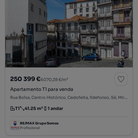
250 399 €
6070,28 €/m²
Apartamento T1 para venda
Rua Bolsa, Centro Histórico, Cedofeita, Ildefonso, Sé, Miragaia, Nicolau, Vitória, Porto, Porto
T1
41.25 m²
1 andar
Tipologia
Preço por metro quadrado
Andar
RE/MAX Grupo Somos
Profissional