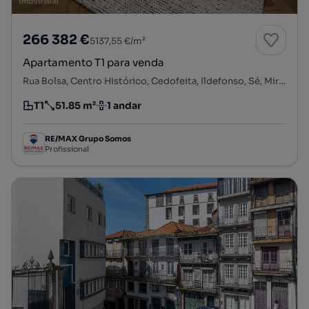
266 382 €
5137,55 €/m²
Apartamento T1 para venda
Rua Bolsa, Centro Histórico, Cedofeita, Ildefonso, Sé, Miragaia, Nicolau, Vitória, Porto, Porto
T1
51.85 m²
1 andar
Tipologia
Preço por metro quadrado
Andar
RE/MAX Grupo Somos
Profissional