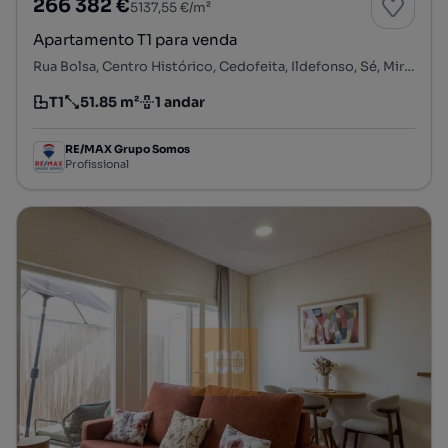
266 382 €
5137,55 €/m²
Apartamento T1 para venda
Rua Bolsa, Centro Histórico, Cedofeita, Ildefonso, Sé, Miragaia, Nicolau, Vitória, Porto, Porto
T1
51.85 m²
1 andar
Tipologia
Preço por metro quadrado
Andar
RE/MAX Grupo Somos
Profissional