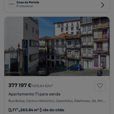
Casa da Portela
Profissional
377 197 €
1429,64 €/m²
Apartamento T1 para venda
Rua Bolsa, Centro Histórico, Cedofeita, Ildefonso, Sé, Miragaia, Nicolau, Vitória, Porto, Porto
T1
263.84 m²
rés do chão
Tipologia
Preço por metro quadrado
Andar