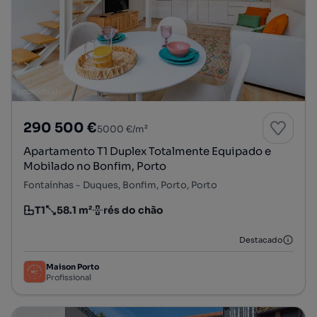
290 500 €
5000 €/m²
Apartamento T1 Duplex Totalmente Equipado e
Mobilado no Bonfim, Porto
Fontaínhas - Duques, Bonfim, Porto, Porto
T1
58.1 m²
rés do chão
Tipologia
Preço por metro quadrado
Andar
Destacado
Maison Porto
Profissional