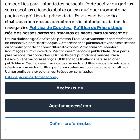
em cookies para tratar dados pessoais. Pode aceitar ou gerir as
T1
47 m²
3 andar
Tipologia
Preço por metro quadrado
Andar
suas escolhas clicando abaixo ou em qualquer momento na
página da política de privacidade. Estas escolhas serão
sinalizadas aos nossos parceiros e não afetarão os dados de
RE/MAX + Grupo Vantagem
Profissional
navegação.
Política de Cookies,
Política de Privacidade
Nós e os nossos parceiros tratamos os dados para fornecermos:
Utilizar dados de geolocalização precisos. Procurar ativamente as características
do dispositivo para identificação. Compreender os públicos através de estatísticas
ou combinações de dados de diferentes fontes. Armazenar e/ou aceder a
informações num dispositivo. Medir o desempenho da publicidade. Criar perfis
para personalizar conteúdos. Criar perfis para publicidade personalizada.
Desenvolver e melhorar serviços. Utilizar dados limitados para selecionar
publicidade. Medir o desempenho dos conteúdos. Utilizar dados limitados para
selecionar conteúdos. Utilizar perfis para selecionar publicidade personalizada.
Utilizar perfis para selecionar conteúdos personalizados.
Lista de parceiros (fornecedores)
Aceitar tudo
Aceitar necessários
Definir preferências