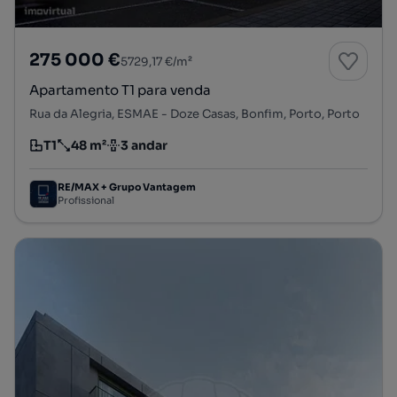
275 000 €
5729,17 €/m²
Apartamento T1 para venda
Rua da Alegria, ESMAE - Doze Casas, Bonfim, Porto, Porto
T1
48 m²
3 andar
Tipologia
Preço por metro quadrado
Andar
RE/MAX + Grupo Vantagem
Profissional