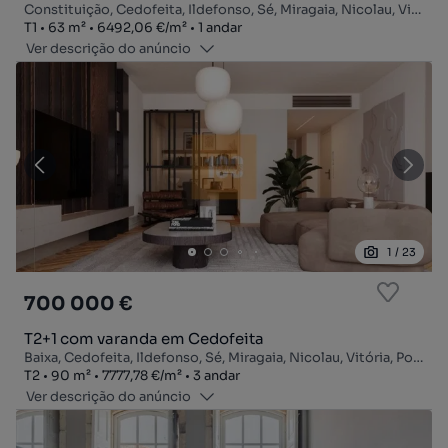
Constituição, Cedofeita, Ildefonso, Sé, Miragaia, Nicolau, Vitória, Porto, Porto
Tipologia
Zona
Preço por metro quadrado
Andar
T1
63
m²
6492,06 €
/
m²
1 andar
Ver descrição do anúncio
1
/
23
700 000 €
T2+1 com varanda em Cedofeita
Baixa, Cedofeita, Ildefonso, Sé, Miragaia, Nicolau, Vitória, Porto, Porto
Tipologia
Zona
Preço por metro quadrado
Andar
T2
90
m²
7777,78 €
/
m²
3 andar
Ver descrição do anúncio