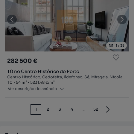
1
/
38
282 500 €
T0 no Centro Histórico do Porto
Centro Histórico, Cedofeita, Ildefonso, Sé, Miragaia, Nicolau, Vitória, Porto, Porto
Tipologia
Zona
Preço por metro quadrado
T0
54
m²
5231,48 €
/
m²
Ver descrição do anúncio
1
2
3
4
...
52