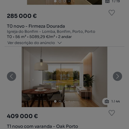
1
/
19
285 000 €
T0 novo - Firmeza Dourada
Igreja do Bonfim - Lomba, Bonfim, Porto, Porto
Tipologia
Zona
Preço por metro quadrado
Andar
T0
56
m²
5089,29 €
/
m²
2 andar
Ver descrição do anúncio
1
/
44
409 000 €
T1 novo com varanda - Oak Porto