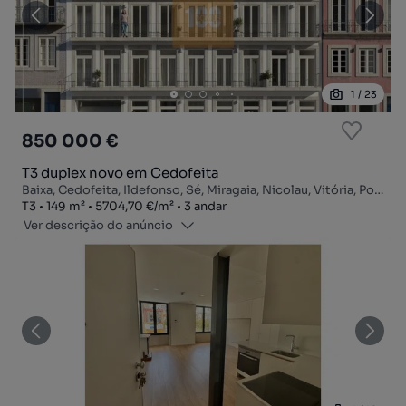
1
/
23
850 000 €
T3 duplex novo em Cedofeita
Baixa, Cedofeita, Ildefonso, Sé, Miragaia, Nicolau, Vitória, Porto, Porto
Tipologia
Zona
Preço por metro quadrado
Andar
T3
149
m²
5704,70 €
/
m²
3 andar
Ver descrição do anúncio