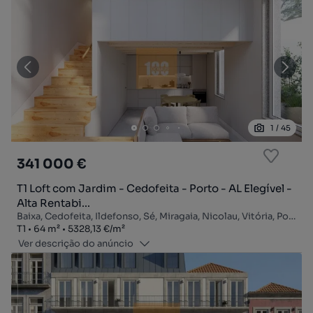
1
/
45
341 000 €
T1 Loft com Jardim - Cedofeita - Porto - AL Elegível -
Alta Rentabi...
Baixa, Cedofeita, Ildefonso, Sé, Miragaia, Nicolau, Vitória, Porto, Porto
Tipologia
Zona
Preço por metro quadrado
T1
64
m²
5328,13 €
/
m²
Ver descrição do anúncio