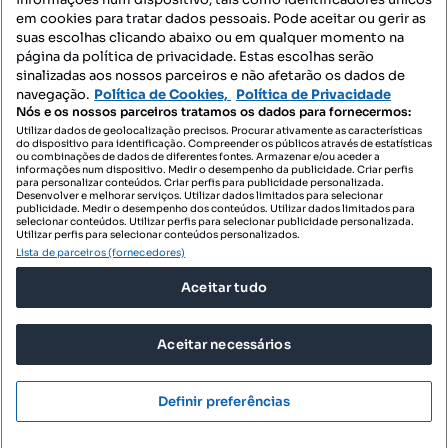
Mapa do Site
em cookies para tratar dados pessoais. Pode aceitar ou gerir as
suas escolhas clicando abaixo ou em qualquer momento na
página da política de privacidade. Estas escolhas serão
sinalizadas aos nossos parceiros e não afetarão os dados de
Contacte-nos
navegação.
Política de Cookies,
Política de Privacidade
Nós e os nossos parceiros tratamos os dados para fornecermos:
Utilizar dados de geolocalização precisos. Procurar ativamente as características
do dispositivo para identificação. Compreender os públicos através de estatísticas
SIGA-NOS:
ou combinações de dados de diferentes fontes. Armazenar e/ou aceder a
informações num dispositivo. Medir o desempenho da publicidade. Criar perfis
para personalizar conteúdos. Criar perfis para publicidade personalizada.
Desenvolver e melhorar serviços. Utilizar dados limitados para selecionar
publicidade. Medir o desempenho dos conteúdos. Utilizar dados limitados para
selecionar conteúdos. Utilizar perfis para selecionar publicidade personalizada.
DESCARREGAR NA:
Utilizar perfis para selecionar conteúdos personalizados.
Lista de parceiros (fornecedores)
Aceitar tudo
Aceitar necessários
© 2026 Imovirtual.com, OLX Portugal, S.A.
TERMOS DE UTILIZAÇÃO
Definir preferências
POLÍTICA DE PRIVACIDADE
Mensagens
Ligar
CONFIGURAÇÕES DE PRIVACIDADE