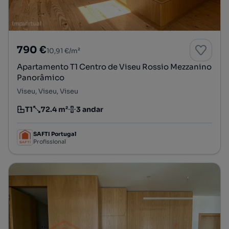
790 €
10,91 €/m²
Apartamento T1 Centro de Viseu Rossio Mezzanino
Panorâmico
Viseu, Viseu, Viseu
T1
72.4 m²
3 andar
Tipologia
Preço por metro quadrado
Andar
SAFTI Portugal
Profissional