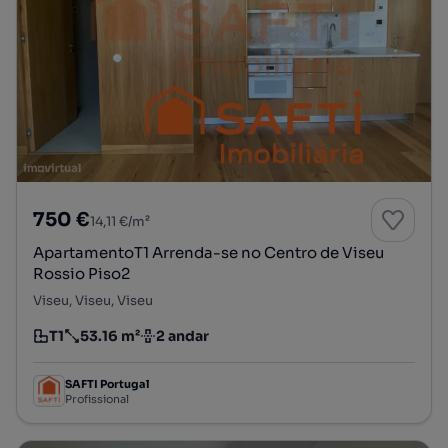
750 €
14,11 €/m²
ApartamentoT1 Arrenda-se no Centro de Viseu
Rossio Piso2
Viseu, Viseu, Viseu
T1
53.16 m²
2 andar
Tipologia
Preço por metro quadrado
Andar
SAFTI Portugal
Profissional