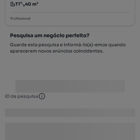
T1
40 m²
Tipologia
Preço por metro quadrado
Profissional
Pesquisa um negócio perfeito?
Guarde esta pesquisa e informá-lo(a)-emos quando
aparecerem novos anúncios coincidentes.
ID de pesquisa
ID de pesquisa