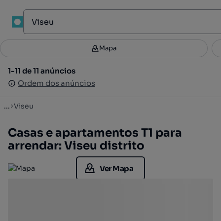
Mapa
Mapa
Filtros
Guardar pesquisa
3
1-11 de 11 anúncios
1-11 de 11 anúncios
Ordenar
Ordem dos anúncios
Ordem dos anúncios
...
Viseu
Casas e apartamentos T1 para
arrendar: Viseu distrito
Ver Mapa