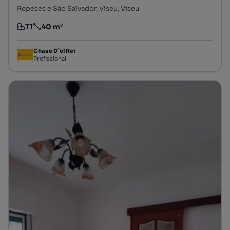
Repeses e São Salvador, Viseu, Viseu
T1
40 m²
Tipologia
Preço por metro quadrado
Chave D`el Rei
Profissional