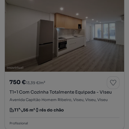
750 €
13,39 €/m²
T1+1 Com Cozinha Totalmente Equipada - Viseu
Avenida Capitão Homem Ribeiro, Viseu, Viseu, Viseu
T1
56 m²
rés do chão
Tipologia
Preço por metro quadrado
Andar
Profissional