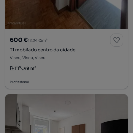
600 €
12,24 €/m²
T1 mobilado centro da cidade
Viseu, Viseu, Viseu
T1
49 m²
Tipologia
Preço por metro quadrado
Profissional