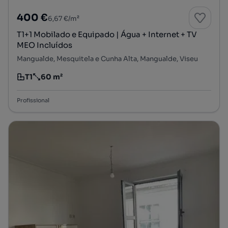
400 €
6,67 €/m²
T1+1 Mobilado e Equipado | Água + Internet + TV
MEO Incluídos
Mangualde, Mesquitela e Cunha Alta, Mangualde, Viseu
T1
60 m²
Tipologia
Preço por metro quadrado
Profissional