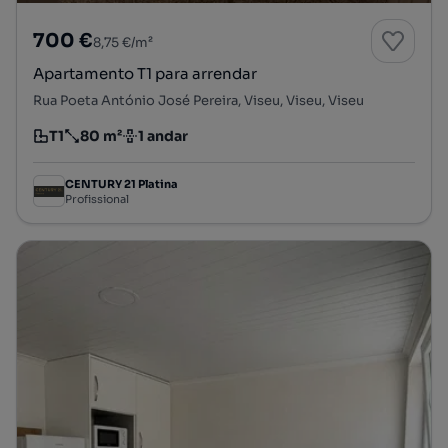
700 €
8,75 €/m²
Apartamento T1 para arrendar
Rua Poeta António José Pereira, Viseu, Viseu, Viseu
T1
80 m²
1 andar
Tipologia
Preço por metro quadrado
Andar
CENTURY 21 Platina
Profissional