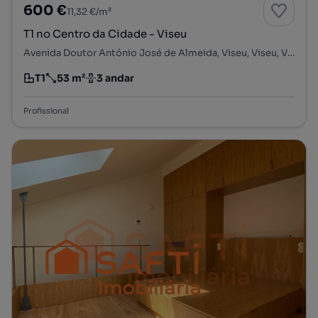
600 €
11,32 €/m²
T1 no Centro da Cidade - Viseu
Avenida Doutor António José de Almeida, Viseu, Viseu, Viseu
T1
53 m²
3 andar
Tipologia
Preço por metro quadrado
Andar
Profissional