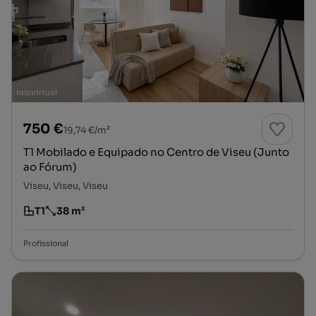
750 €
19,74 €/m²
T1 Mobilado e Equipado no Centro de Viseu (Junto
ao Fórum)
Viseu, Viseu, Viseu
T1
38 m²
Tipologia
Preço por metro quadrado
Profissional