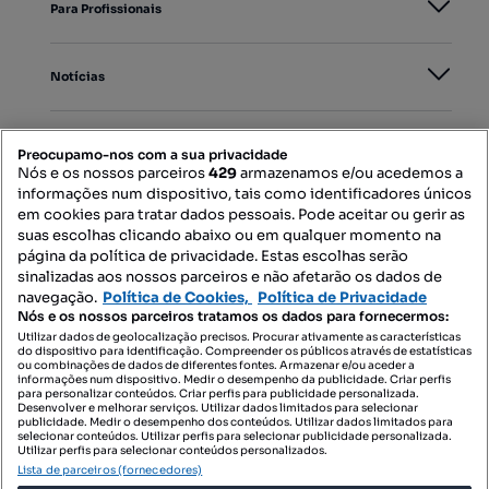
Para Profissionais
Notícias
PORTAIS
Preocupamo-nos com a sua privacidade
Nós e os nossos parceiros
429
armazenamos e/ou acedemos a
informações num dispositivo, tais como identificadores únicos
Mapa do Site
em cookies para tratar dados pessoais. Pode aceitar ou gerir as
suas escolhas clicando abaixo ou em qualquer momento na
página da política de privacidade. Estas escolhas serão
sinalizadas aos nossos parceiros e não afetarão os dados de
Contacte-nos
navegação.
Política de Cookies,
Política de Privacidade
Nós e os nossos parceiros tratamos os dados para fornecermos:
Utilizar dados de geolocalização precisos. Procurar ativamente as características
do dispositivo para identificação. Compreender os públicos através de estatísticas
SIGA-NOS:
ou combinações de dados de diferentes fontes. Armazenar e/ou aceder a
informações num dispositivo. Medir o desempenho da publicidade. Criar perfis
para personalizar conteúdos. Criar perfis para publicidade personalizada.
Desenvolver e melhorar serviços. Utilizar dados limitados para selecionar
publicidade. Medir o desempenho dos conteúdos. Utilizar dados limitados para
selecionar conteúdos. Utilizar perfis para selecionar publicidade personalizada.
DESCARREGAR NA:
Utilizar perfis para selecionar conteúdos personalizados.
Lista de parceiros (fornecedores)