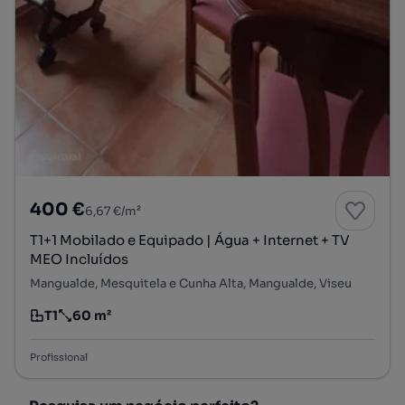
400 €
6,67 €/m²
T1+1 Mobilado e Equipado | Água + Internet + TV
MEO Incluídos
Mangualde, Mesquitela e Cunha Alta, Mangualde, Viseu
T1
60 m²
Tipologia
Preço por metro quadrado
Profissional