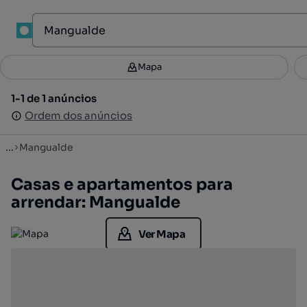
1
Mapa
Mapa
Filtros
Guardar pesquisa
2
1-1 de 1 anúncios
1-1 de 1 anúncios
Ordenar
Ordem dos anúncios
Ordem dos anúncios
...
Mangualde
Casas e apartamentos para
arrendar: Mangualde
Ver Mapa