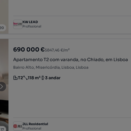
KW LEAD
Profissional
20
690 000 €
5847,46 €/m²
Apartamento T2 com varanda, no Chiado, em Lisboa
Bairro Alto, Misericórdia, Lisboa, Lisboa
T2
118 m²
3 andar
Tipologia
Preço por metro quadrado
Andar
JLL Residential
Profissional
/
17