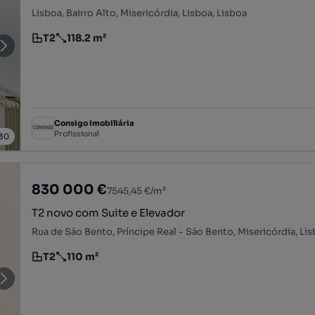
Lisboa, Bairro Alto, Misericórdia, Lisboa, Lisboa
T2
118.2 m²
Tipologia
Preço por metro quadrado
Consigo Imobiliária
Profissional
30
830 000 €
7545,45 €/m²
T2 novo com Suite e Elevador
Rua de São Bento, Príncipe Real - São Bento, Misericórdia, Lis
T2
110 m²
Tipologia
Preço por metro quadrado