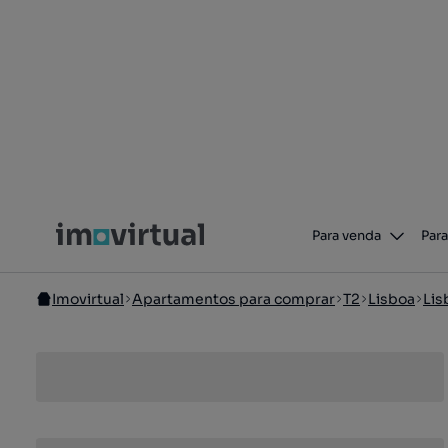
Para venda
Para
Imovirtual
Apartamentos para comprar
T2
Lisboa
Lis