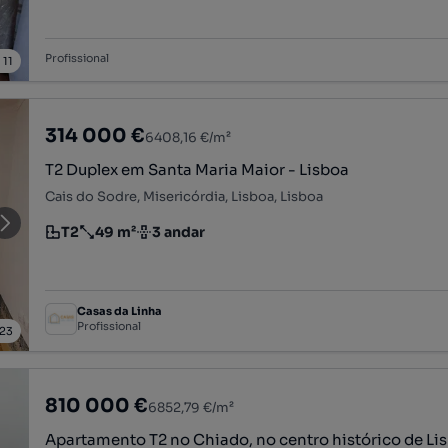
Profissional
/
11
314 000 €
6408,16 €/m²
T2 Duplex em Santa Maria Maior - Lisboa
Cais do Sodre, Misericórdia, Lisboa, Lisboa
T2
49 m²
3 andar
Tipologia
Preço por metro quadrado
Andar
Casas da Linha
Profissional
23
810 000 €
6852,79 €/m²
Apartamento T2 no Chiado, no centro histórico de Li