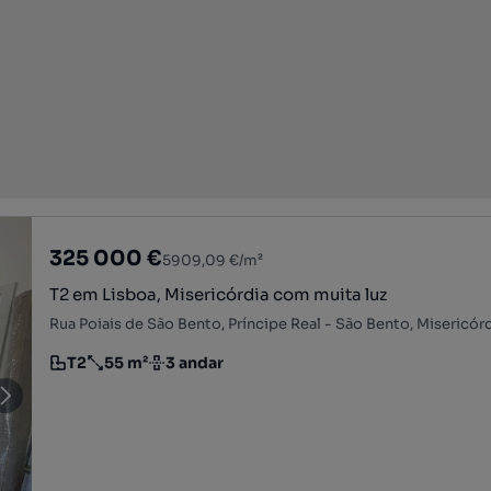
325 000 €
5909,09 €/m²
T2 em Lisboa, Misericórdia com muita luz
T2
55 m²
3 andar
Tipologia
Preço por metro quadrado
Andar