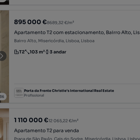
895 000 €
8689,32 €/m²
Apartamento T2 com estacionamento, Bairro Alto, Li
Bairro Alto, Misericórdia, Lisboa, Lisboa
T2
103 m²
3 andar
Tipologia
Preço por metro quadrado
Andar
Porta da Frente Christie's International Real Estate
Profissional
36
1 110 000 €
12 065,22 €/m²
Apartamento T2 para venda
Praça de São Paulo, Cais do Sodre, Misericórdia, Lisboa, Lisbo