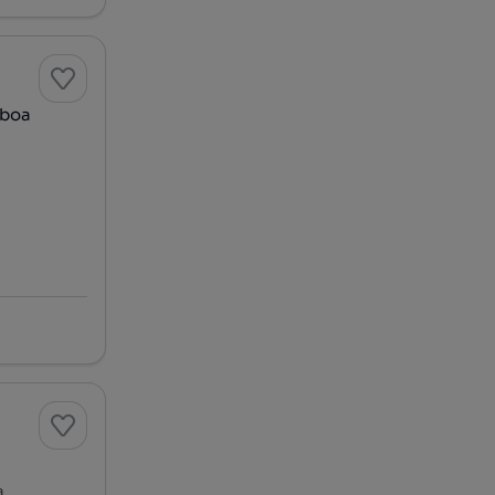
sboa
a