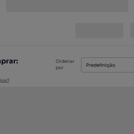
prar:
Ordenar
Predefinição
por
ios?