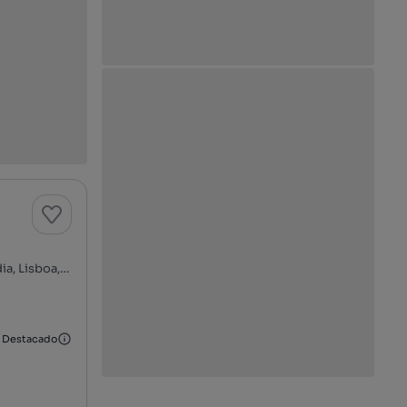
Rua Poiais de São Bento, Príncipe Real - São Bento, Misericórdia, Lisboa, Lisboa
Destacado