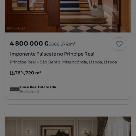
4 800 000 €
6666,67 €/m²
Imponente Palacete no Principe Real
Príncipe Real - São Bento, Misericórdia, Lisboa, Lisboa
T6
720 m²
Tipologia
Preço por metro quadrado
Lince Real Estate Lda.
Profissional