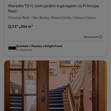
Moradia T2+1, com jardim e garagem no Príncipe
Real
Príncipe Real - São Bento, Misericórdia, Lisboa, Lisboa
T2
254 m²
Tipologia
Preço por metro quadrado
Destacado
Quintela + Penalva | Knight Frank
Profissional