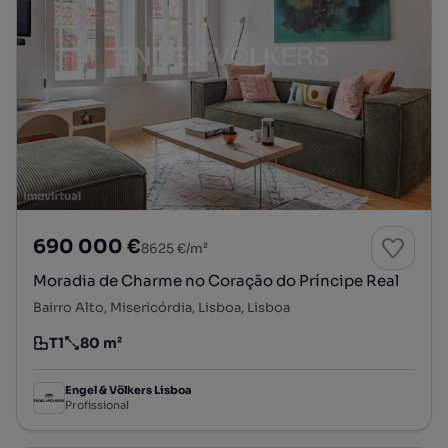
690 000 €
8625 €/m²
Moradia de Charme no Coração do Príncipe Real
Bairro Alto, Misericórdia, Lisboa, Lisboa
T1
80 m²
Tipologia
Preço por metro quadrado
Engel & Völkers Lisboa
Profissional