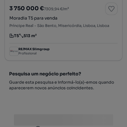
3 750 000 €
7309,94 €/m²
Moradia T5 para venda
Príncipe Real - São Bento, Misericórdia, Lisboa, Lisboa
T5
513 m²
Tipologia
Preço por metro quadrado
RE/MAX Siimgroup
Profissional
Pesquisa um negócio perfeito?
Guarde esta pesquisa e informá-lo(a)-emos quando
aparecerem novos anúncios coincidentes.