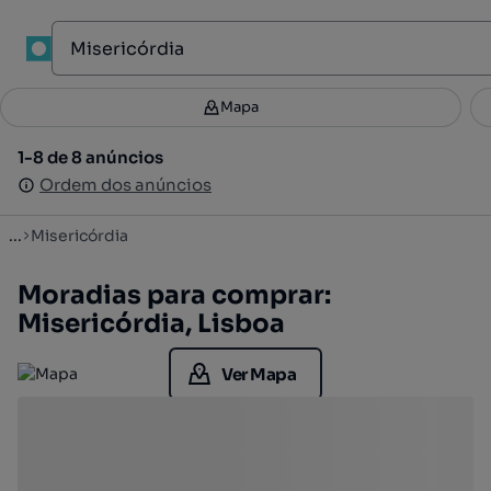
1
Mapa
Mapa
Filtros
Guardar pesquisa
2
1-8 de 8 anúncios
1-8 de 8 anúncios
Ordenar
Ordem dos anúncios
Ordem dos anúncios
...
Misericórdia
Moradias para comprar:
Misericórdia, Lisboa
Ver Mapa