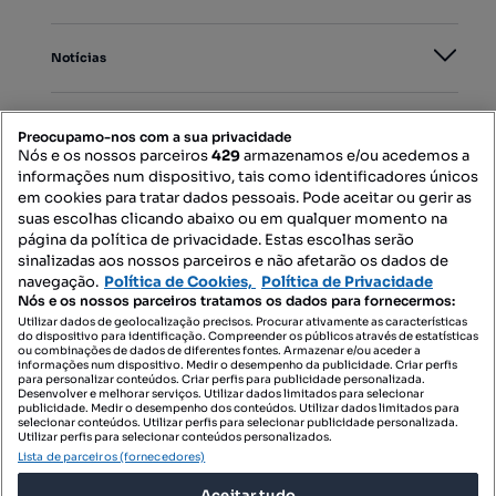
Notícias
PORTAIS
Preocupamo-nos com a sua privacidade
Nós e os nossos parceiros
429
armazenamos e/ou acedemos a
informações num dispositivo, tais como identificadores únicos
Mapa do Site
em cookies para tratar dados pessoais. Pode aceitar ou gerir as
suas escolhas clicando abaixo ou em qualquer momento na
página da política de privacidade. Estas escolhas serão
sinalizadas aos nossos parceiros e não afetarão os dados de
Contacte-nos
navegação.
Política de Cookies,
Política de Privacidade
Nós e os nossos parceiros tratamos os dados para fornecermos:
Utilizar dados de geolocalização precisos. Procurar ativamente as características
do dispositivo para identificação. Compreender os públicos através de estatísticas
SIGA-NOS:
ou combinações de dados de diferentes fontes. Armazenar e/ou aceder a
informações num dispositivo. Medir o desempenho da publicidade. Criar perfis
para personalizar conteúdos. Criar perfis para publicidade personalizada.
Desenvolver e melhorar serviços. Utilizar dados limitados para selecionar
publicidade. Medir o desempenho dos conteúdos. Utilizar dados limitados para
selecionar conteúdos. Utilizar perfis para selecionar publicidade personalizada.
DESCARREGAR NA:
Utilizar perfis para selecionar conteúdos personalizados.
Lista de parceiros (fornecedores)
Aceitar tudo