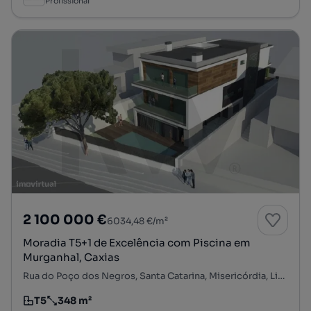
Profissional
2 100 000 €
6034,48 €/m²
Moradia T5+1 de Excelência com Piscina em
Murganhal, Caxias
Rua do Poço dos Negros, Santa Catarina, Misericórdia, Lisboa, Lisboa
T5
348 m²
Tipologia
Preço por metro quadrado