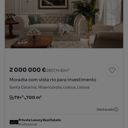
2 000 000 €
2857,14 €/m²
Moradia com vista rio para investimento
Santa Catarina, Misericórdia, Lisboa, Lisboa
T9+
700 m²
Tipologia
Preço por metro quadrado
Destacado
Private Luxury Real Estate
Profissional