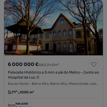
6 000 000 €
5825,24 €/m²
Palacete Histórico a 5 min a pé do Metro – Junto ao
Hospital da Luz, C
Rua do Norte - Bairro Alto, Bairro Alto, Misericórdia, Lisboa, Lisboa
T7
1030 m²
Tipologia
Preço por metro quadrado
KW LEAD