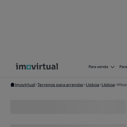
Para venda
Para
Imovirtual
Terrenos para arrendar
Lisboa
Lisboa
Mise