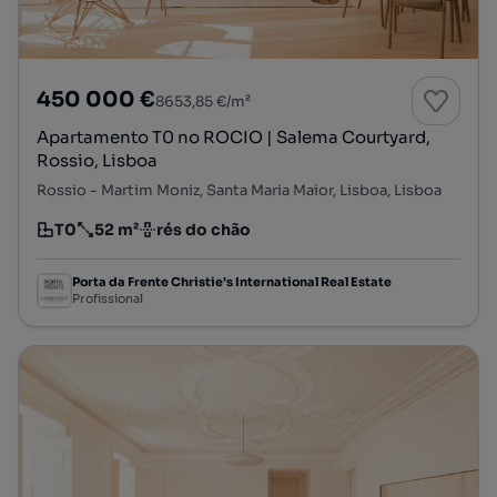
450 000 €
8653,85 €/m²
Apartamento T0 no ROCIO | Salema Courtyard,
Rossio, Lisboa
Rossio - Martim Moniz, Santa Maria Maior, Lisboa, Lisboa
T0
52 m²
rés do chão
Tipologia
Preço por metro quadrado
Andar
Porta da Frente Christie's International Real Estate
Profissional