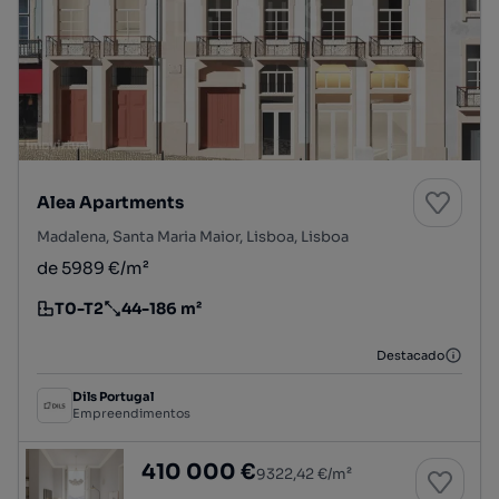
Alea Apartments
Madalena, Santa Maria Maior, Lisboa, Lisboa
de 5989 €/m²
T0-T2
44-186 m²
Tipologia
Preço por metro quadrado
Destacado
Dils Portugal
Empreendimentos
Apartamento T0 num novo empreendimento 
410 000 €
9322,42 €/m²