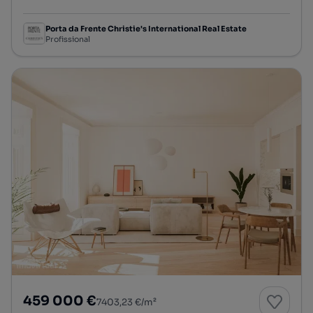
Tipologia
Preço por metro quadrado
Andar
Porta da Frente Christie's International Real Estate
Profissional
459 000 €
7403,23 €/m²