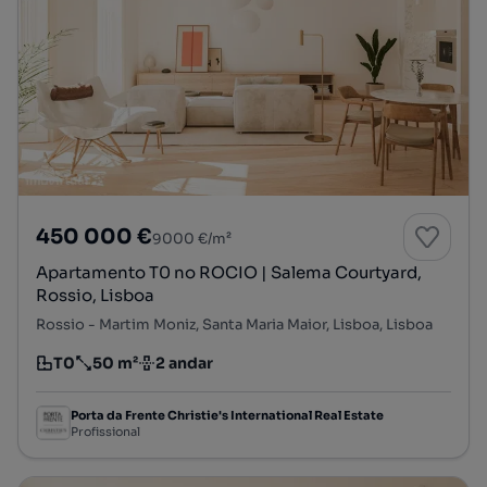
450 000 €
9000 €/m²
Apartamento T0 no ROCIO | Salema Courtyard,
Rossio, Lisboa
Rossio - Martim Moniz, Santa Maria Maior, Lisboa, Lisboa
T0
50 m²
2 andar
Tipologia
Preço por metro quadrado
Andar
Porta da Frente Christie's International Real Estate
Profissional