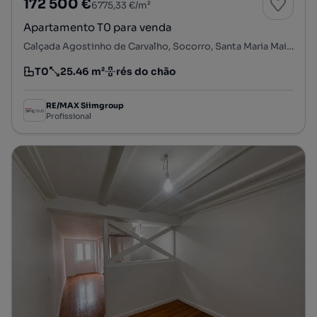
172 500 €
6775,33 €/m²
Apartamento T0 para venda
Calçada Agostinho de Carvalho, Socorro, Santa Maria Maior, Lisboa, Lisboa
T0
25.46 m²
rés do chão
Tipologia
Preço por metro quadrado
Andar
RE/MAX Siimgroup
Profissional