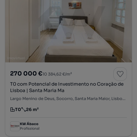
270 000 €
10 384,62 €/m²
T0 com Potencial de Investimento no Coração de
Lisboa | Santa Maria Ma
Largo Menino de Deus, Socorro, Santa Maria Maior, Lisboa, Lisboa
T0
26 m²
Tipologia
Preço por metro quadrado
KW Ábaco
Profissional