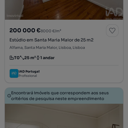
200 000 €
8000 €/m²
Estúdio em Santa Maria Maior de 25 m2
Alfama, Santa Maria Maior, Lisboa, Lisboa
T0
25 m²
1 andar
Tipologia
Preço por metro quadrado
Andar
IAD Portugal
Profissional
Encontrará imóveis que correspondem aos seus
critérios de pesquisa neste empreendimento