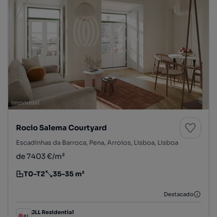
Rocio Salema Courtyard
Escadinhas da Barroca, Pena, Arroios, Lisboa, Lisboa
de 7403 €/m²
T0-T2
35-35 m²
Tipologia
Preço por metro quadrado
Destacado
JLL Residential