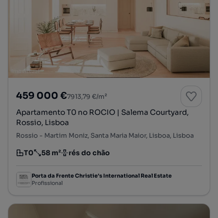
459 000 €
7913,79 €/m²
Apartamento T0 no ROCIO | Salema Courtyard,
Rossio, Lisboa
Rossio - Martim Moniz, Santa Maria Maior, Lisboa, Lisboa
T0
58 m²
rés do chão
Tipologia
Preço por metro quadrado
Andar
Porta da Frente Christie's International Real Estate
Profissional