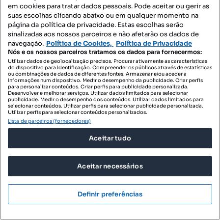
em cookies para tratar dados pessoais. Pode aceitar ou gerir as
suas escolhas clicando abaixo ou em qualquer momento na
página da política de privacidade. Estas escolhas serão
sinalizadas aos nossos parceiros e não afetarão os dados de
navegação.
Política de Cookies,
Política de Privacidade
Nós e os nossos parceiros tratamos os dados para fornecermos:
Utilizar dados de geolocalização precisos. Procurar ativamente as características
do dispositivo para identificação. Compreender os públicos através de estatísticas
ou combinações de dados de diferentes fontes. Armazenar e/ou aceder a
informações num dispositivo. Medir o desempenho da publicidade. Criar perfis
para personalizar conteúdos. Criar perfis para publicidade personalizada.
Desenvolver e melhorar serviços. Utilizar dados limitados para selecionar
publicidade. Medir o desempenho dos conteúdos. Utilizar dados limitados para
selecionar conteúdos. Utilizar perfis para selecionar publicidade personalizada.
Utilizar perfis para selecionar conteúdos personalizados.
Lista de parceiros (fornecedores)
Aceitar tudo
Aceitar necessários
299 500 €
6682,28 €/m²
Apartamento T0 para venda
Definir preferências
Rua dos Lagares, Socorro, Santa Maria Maior, Lisboa, Lisboa