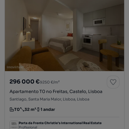
296 000 €
9250 €/m²
Apartamento T0 no Freitas, Castelo, Lisboa
Santiago, Santa Maria Maior, Lisboa, Lisboa
T0
32 m²
1 andar
Tipologia
Preço por metro quadrado
Andar
Porta da Frente Christie's International Real Estate
Profissional