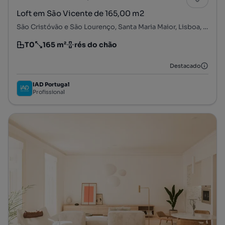
Loft em São Vicente de 165,00 m2
São Cristóvão e São Lourenço, Santa Maria Maior, Lisboa, Lisboa
T0
165 m²
rés do chão
Tipologia
Preço por metro quadrado
Andar
Destacado
IAD Portugal
Profissional