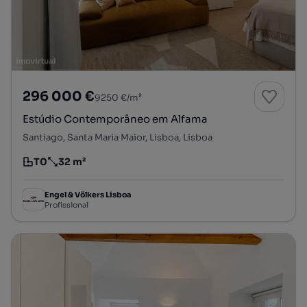
296 000 €
9250 €/m²
Estúdio Contemporâneo em Alfama
Santiago, Santa Maria Maior, Lisboa, Lisboa
T0
32 m²
Tipologia
Preço por metro quadrado
Engel & Völkers Lisboa
Profissional