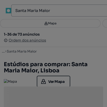
1
Mapa
Mapa
Filtros
Guardar pesquisa
2
1-36 de 73 anúncios
1-36 de 73 anúncios
Ordenar
Ordem dos anúncios
Ordem dos anúncios
...
Santa Maria Maior
Estúdios para comprar: Santa
Maria Maior, Lisboa
Ver Mapa