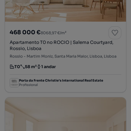
468 000 €
8068,97 €/m²
Apartamento T0 no ROCIO | Salema Courtyard,
Rossio, Lisboa
Rossio - Martim Moniz, Santa Maria Maior, Lisboa, Lisboa
T0
58 m²
1 andar
Tipologia
Preço por metro quadrado
Andar
Porta da Frente Christie's International Real Estate
Profissional