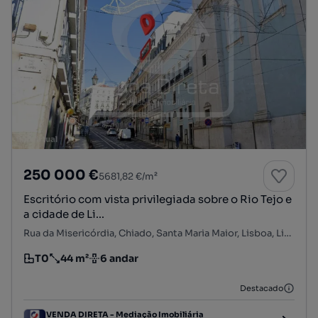
250 000 €
5681,82 €/m²
Escritório com vista privilegiada sobre o Rio Tejo e
a cidade de Li...
Rua da Misericórdia, Chiado, Santa Maria Maior, Lisboa, Lisboa
T0
44 m²
6 andar
Tipologia
Preço por metro quadrado
Andar
Destacado
VENDA DIRETA - Mediação Imobiliária