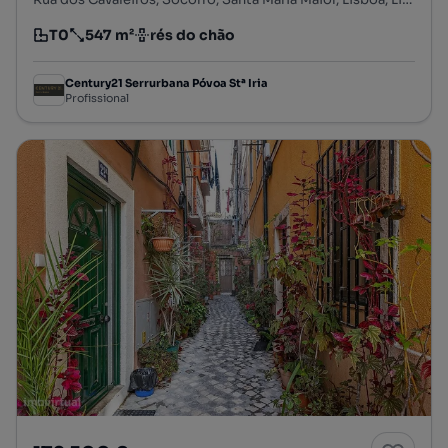
T0
547 m²
rés do chão
Tipologia
Preço por metro quadrado
Andar
Century21 Serrurbana Póvoa Stª Iria
Profissional