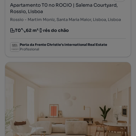
Apartamento T0 no ROCIO | Salema Courtyard,
Rossio, Lisboa
Rossio - Martim Moniz, Santa Maria Maior, Lisboa, Lisboa
T0
62 m²
rés do chão
Tipologia
Preço por metro quadrado
Andar
Porta da Frente Christie's International Real Estate
Profissional