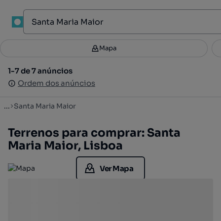
1
Mapa
Mapa
Filtros
Guardar pesquisa
2
1-7 de 7 anúncios
1-7 de 7 anúncios
Ordenar
Ordem dos anúncios
Ordem dos anúncios
...
Santa Maria Maior
Terrenos para comprar: Santa
Maria Maior, Lisboa
Ver Mapa