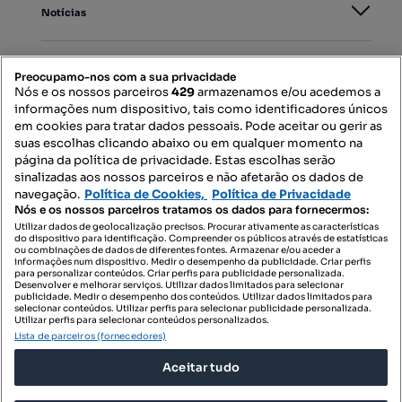
Notícias
PORTAIS
Preocupamo-nos com a sua privacidade
Nós e os nossos parceiros
429
armazenamos e/ou acedemos a
informações num dispositivo, tais como identificadores únicos
Mapa do Site
em cookies para tratar dados pessoais. Pode aceitar ou gerir as
suas escolhas clicando abaixo ou em qualquer momento na
página da política de privacidade. Estas escolhas serão
sinalizadas aos nossos parceiros e não afetarão os dados de
Contacte-nos
navegação.
Política de Cookies,
Política de Privacidade
Nós e os nossos parceiros tratamos os dados para fornecermos:
Utilizar dados de geolocalização precisos. Procurar ativamente as características
do dispositivo para identificação. Compreender os públicos através de estatísticas
SIGA-NOS:
ou combinações de dados de diferentes fontes. Armazenar e/ou aceder a
informações num dispositivo. Medir o desempenho da publicidade. Criar perfis
para personalizar conteúdos. Criar perfis para publicidade personalizada.
Desenvolver e melhorar serviços. Utilizar dados limitados para selecionar
publicidade. Medir o desempenho dos conteúdos. Utilizar dados limitados para
selecionar conteúdos. Utilizar perfis para selecionar publicidade personalizada.
DESCARREGAR NA:
Utilizar perfis para selecionar conteúdos personalizados.
Lista de parceiros (fornecedores)
Aceitar tudo