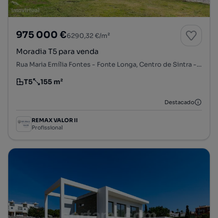
975 000 €
6290,32 €/m²
Moradia T5 para venda
Rua Maria Emília Fontes - Fonte Longa, Centro de Sintra - Portela de Sintra, S. Maria, S. Miguel, S. Martinho e S. Pedro de Penaferrim, Sintra, Lisboa
T5
155 m²
Tipologia
Preço por metro quadrado
Destacado
REMAX VALOR II
Profissional