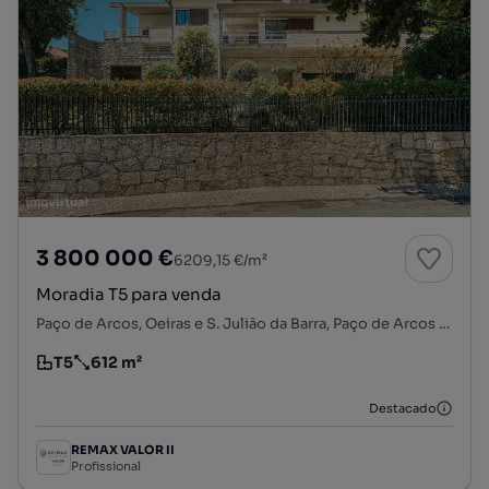
3 800 000 €
6209,15 €/m²
Moradia T5 para venda
Paço de Arcos, Oeiras e S. Julião da Barra, Paço de Arcos e Caxias, Oeiras, Lisboa
T5
612 m²
Tipologia
Preço por metro quadrado
Destacado
REMAX VALOR II
Profissional