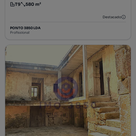
T9
580 m²
Tipologia
Preço por metro quadrado
Destacado
PONTO 3850 LDA
Profissional