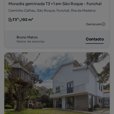
Moradia geminada T3 +1 em São Roque - Funchal
Caminho Calhau, São Roque, Funchal, Ilha da Madeira
T3
192 m²
Tipologia
Preço por metro quadrado
Destacado
Bruno Matos
Contacto
Gestor de anúncios