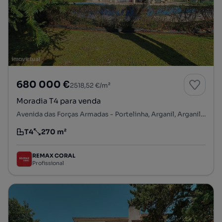
680 000 €
2518,52 €/m²
Moradia T4 para venda
Avenida das Forças Armadas - Portelinha, Arganil, Arganil, Coimbra
T4
270 m²
Tipologia
Preço por metro quadrado
REMAX CORAL
Profissional