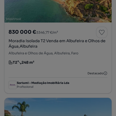
830 000 €
3346,77 €/m²
Moradia Isolada T2 Venda em Albufeira e Olhos de
Água,Albufeira
Albufeira e Olhos de Água, Albufeira, Faro
T2
248 m²
Tipologia
Preço por metro quadrado
Destacado
Sortami - Mediação Imobiliária Lda
Profissional