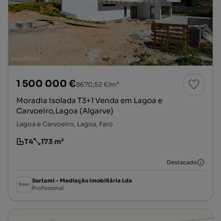
1 500 000 €
8670,52 €/m²
Moradia Isolada T3+1 Venda em Lagoa e
Carvoeiro,Lagoa (Algarve)
Lagoa e Carvoeiro, Lagoa, Faro
T4
173 m²
Tipologia
Preço por metro quadrado
Destacado
Sortami - Mediação Imobiliária Lda
Profissional