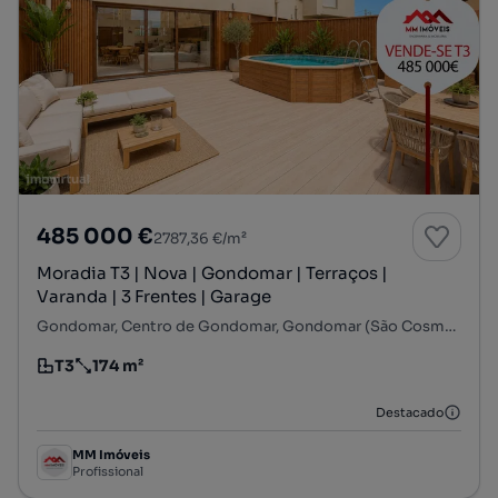
485 000 €
2787,36 €/m²
Moradia T3 | Nova | Gondomar | Terraços |
Varanda | 3 Frentes | Garage
Gondomar, Centro de Gondomar, Gondomar (São Cosme), Valbom e Jovim, Gondomar, Porto
T3
174 m²
Tipologia
Preço por metro quadrado
Destacado
MM Imóveis
Profissional