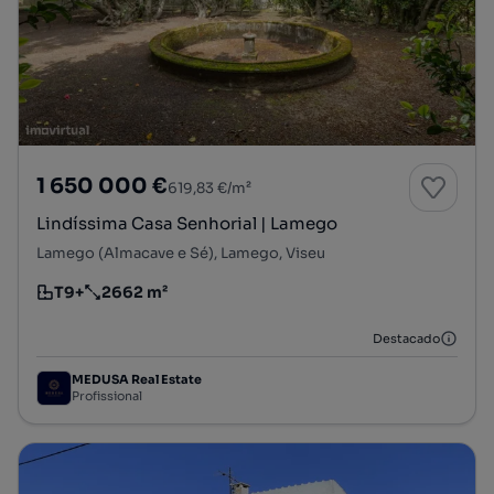
1 650 000 €
619,83 €/m²
Lindíssima Casa Senhorial | Lamego
Lamego (Almacave e Sé), Lamego, Viseu
T9+
2662 m²
Tipologia
Preço por metro quadrado
Destacado
MEDUSA Real Estate
Profissional