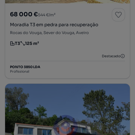
68 000 €
544 €/m²
Moradia T3 em pedra para recuperação
Rocas do Vouga, Sever do Vouga, Aveiro
T3
125 m²
Tipologia
Preço por metro quadrado
Destacado
PONTO 3850 LDA
Profissional