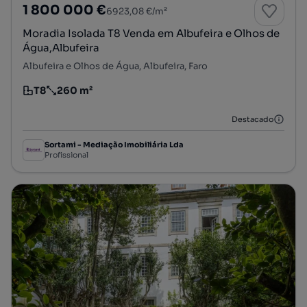
1 800 000 €
6923,08 €/m²
Moradia Isolada T8 Venda em Albufeira e Olhos de
Água,Albufeira
Albufeira e Olhos de Água, Albufeira, Faro
T8
260 m²
Tipologia
Preço por metro quadrado
Destacado
Sortami - Mediação Imobiliária Lda
Profissional