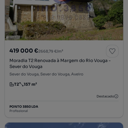
419 000 €
2668,79 €/m²
Moradia T2 Renovada à Margem do Rio Vouga -
Sever do Vouga
Sever do Vouga, Sever do Vouga, Aveiro
T2
157 m²
Tipologia
Preço por metro quadrado
Destacado
PONTO 3850 LDA
Profissional