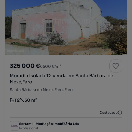
325 000 €
6500 €/m²
Moradia Isolada T2 Venda em Santa Bárbara de
Nexe,Faro
Santa Bárbara de Nexe, Faro, Faro
T2
50 m²
Tipologia
Preço por metro quadrado
Destacado
Sortami - Mediação Imobiliária Lda
Profissional