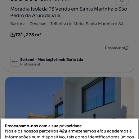
Moradia Isolada T3 Venda em Santa Marinha e São
Pedro da Afurada,Vila
Barrosa - Devesas - Telheira do Meio, Santa Marinha e São Pedro da Afurada, Vila Nova de Gaia, Porto
T3
223 m²
Tipologia
Preço por metro quadrado
Destacado
Sortami - Mediação Imobiliária Lda
Profissional
Preocupamo-nos com a sua privacidade
Nós e os nossos parceiros
429
armazenamos e/ou acedemos a
informações num dispositivo, tais como identificadores únicos