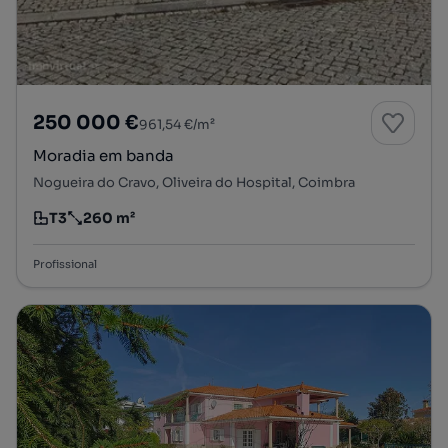
250 000 €
961,54 €/m²
Moradia em banda
Nogueira do Cravo, Oliveira do Hospital, Coimbra
T3
260 m²
Tipologia
Preço por metro quadrado
Profissional