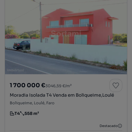
1 700 000 €
3046,59 €/m²
Moradia Isolada T4 Venda em Boliqueime,Loulé
Boliqueime, Loulé, Faro
T4
558 m²
Tipologia
Preço por metro quadrado
Destacado