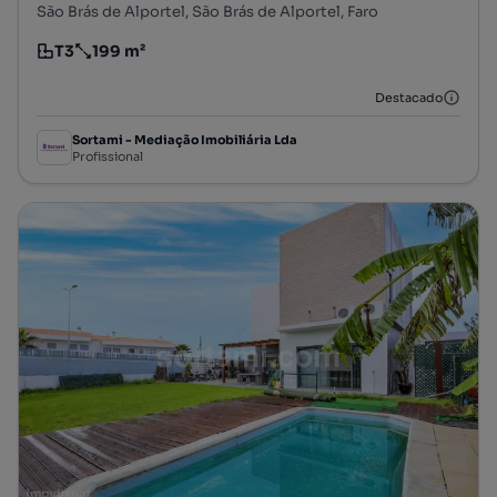
São Brás de Alportel, São Brás de Alportel, Faro
T3
199 m²
Tipologia
Preço por metro quadrado
Destacado
Sortami - Mediação Imobiliária Lda
Profissional