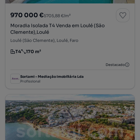
970 000 €
5705,88 €/m²
Moradia Isolada T4 Venda em Loulé (São
Clemente),Loulé
Loulé (São Clemente), Loulé, Faro
T4
170 m²
Tipologia
Preço por metro quadrado
Destacado
Sortami - Mediação Imobiliária Lda
Profissional