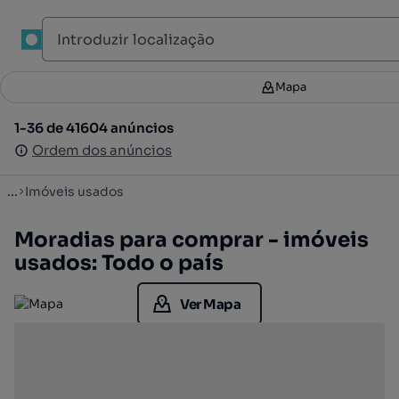
Mapa
Mapa
Filtros
2
1-36 de 41604 anúncios
1-36 de 41604 anúncios
Ordenar
Ordem dos anúncios
Ordem dos anúncios
...
Imóveis usados
Moradias para comprar - imóveis
usados: Todo o país
Ver Mapa