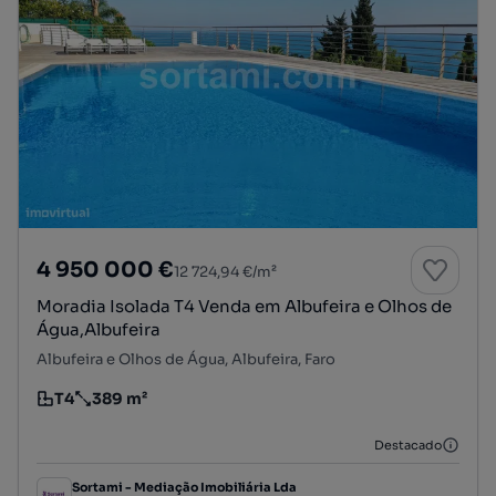
4 950 000 €
12 724,94 €/m²
Moradia Isolada T4 Venda em Albufeira e Olhos de
Água,Albufeira
Albufeira e Olhos de Água, Albufeira, Faro
T4
389 m²
Tipologia
Preço por metro quadrado
Destacado
Sortami - Mediação Imobiliária Lda