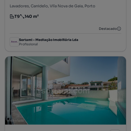
Lavadores, Canidelo, Vila Nova de Gaia, Porto
T9
140 m²
Tipologia
Preço por metro quadrado
Destacado
Sortami - Mediação Imobiliária Lda
Profissional