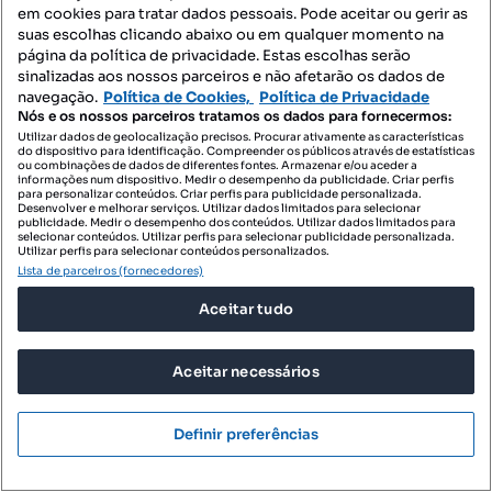
em cookies para tratar dados pessoais. Pode aceitar ou gerir as
suas escolhas clicando abaixo ou em qualquer momento na
página da política de privacidade. Estas escolhas serão
sinalizadas aos nossos parceiros e não afetarão os dados de
navegação.
Política de Cookies,
Política de Privacidade
Nós e os nossos parceiros tratamos os dados para fornecermos:
1 000 000 €
6250 €/m²
Utilizar dados de geolocalização precisos. Procurar ativamente as características
do dispositivo para identificação. Compreender os públicos através de estatísticas
Moradia Isolada T3+1 Venda em Costa da
ou combinações de dados de diferentes fontes. Armazenar e/ou aceder a
informações num dispositivo. Medir o desempenho da publicidade. Criar perfis
Caparica,Almada
para personalizar conteúdos. Criar perfis para publicidade personalizada.
Desenvolver e melhorar serviços. Utilizar dados limitados para selecionar
Centro, Costa da Caparica, Almada, Setúbal
publicidade. Medir o desempenho dos conteúdos. Utilizar dados limitados para
selecionar conteúdos. Utilizar perfis para selecionar publicidade personalizada.
Utilizar perfis para selecionar conteúdos personalizados.
T4
160 m²
Tipologia
Preço por metro quadrado
Lista de parceiros (fornecedores)
Destacado
Aceitar tudo
Sortami - Mediação Imobiliária Lda
Profissional
Aceitar necessários
Definir preferências