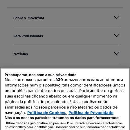
Sobre o Imovirtual
Para Profissionais
Notícias
PORTAIS
Preocupamo-nos com a sua privacidade
Nós e os nossos parceiros
429
armazenamos e/ou acedemos a
informações num dispositivo, tais como identificadores únicos
Mapa do Site
em cookies para tratar dados pessoais. Pode aceitar ou gerir as
suas escolhas clicando abaixo ou em qualquer momento na
página da política de privacidade. Estas escolhas serão
sinalizadas aos nossos parceiros e não afetarão os dados de
Contacte-nos
navegação.
Política de Cookies,
Política de Privacidade
Nós e os nossos parceiros tratamos os dados para fornecermos:
Utilizar dados de geolocalização precisos. Procurar ativamente as características
do dispositivo para identificação. Compreender os públicos através de estatísticas
SIGA-NOS: