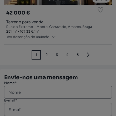
42 000 €
Terreno para venda
Rua do Extremo - Monte, Carrazedo, Amares, Braga
Zona
Preço por metro quadrado
251
m²
167,33 €
/
m²
Ver descrição do anúncio
1
2
3
4
5
Envie-nos uma mensagem
Nome*
E-mail*