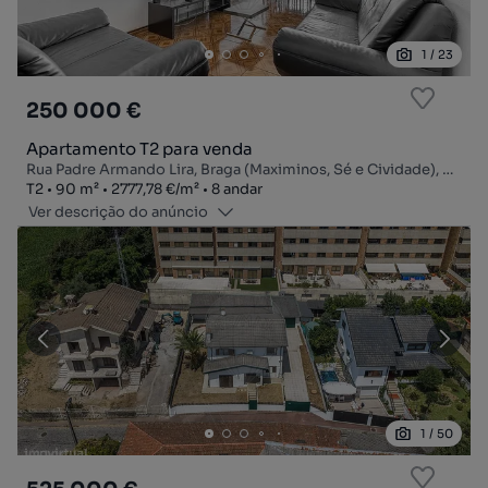
1
/
23
250 000 €
Apartamento T2 para venda
Rua Padre Armando Lira, Braga (Maximinos, Sé e Cividade), Braga, Braga
Tipologia
Zona
Preço por metro quadrado
Andar
T2
90
m²
2777,78 €
/
m²
8 andar
Ver descrição do anúncio
1
/
50