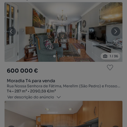
1
/
36
600 000 €
Moradia T4 para venda
Rua Nossa Senhora de Fátima, Merelim (São Pedro) e Frossos, Braga, Braga
Tipologia
Zona
Preço por metro quadrado
T4
287
m²
2090,59 €
/
m²
Ver descrição do anúncio