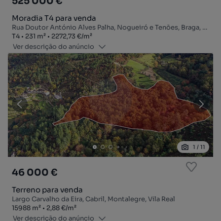
525 000 €
Moradia T4 para venda
Rua Doutor António Alves Palha, Nogueiró e Tenões, Braga, Braga
Tipologia
Zona
Preço por metro quadrado
T4
231
m²
2272,73 €
/
m²
Ver descrição do anúncio
1
/
11
46 000 €
Terreno para venda
Largo Carvalho da Eira, Cabril, Montalegre, Vila Real
Zona
Preço por metro quadrado
15988
m²
2,88 €
/
m²
Ver descrição do anúncio