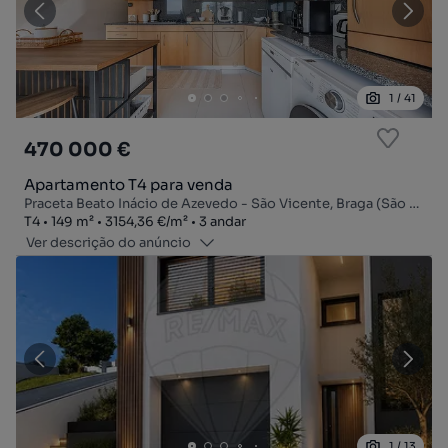
1
/
41
470 000 €
Apartamento T4 para venda
Praceta Beato Inácio de Azevedo - São Vicente, Braga (São Vicente), Braga, Braga
Tipologia
Zona
Preço por metro quadrado
Andar
T4
149
m²
3154,36 €
/
m²
3 andar
Ver descrição do anúncio
1
/
13