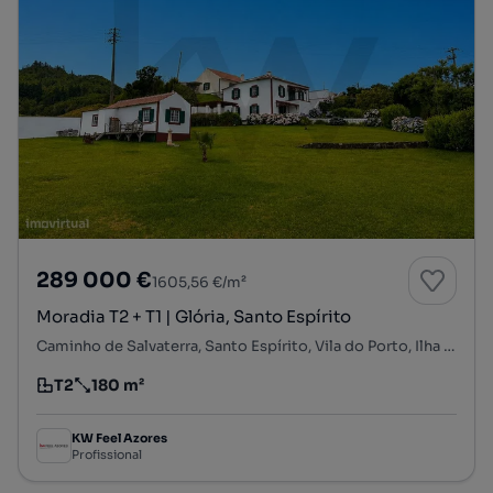
289 000 €
1605,56 €/m²
Moradia T2 + T1 | Glória, Santo Espírito
Caminho de Salvaterra, Santo Espírito, Vila do Porto, Ilha de Santa Maria
T2
180 m²
Tipologia
Preço por metro quadrado
KW Feel Azores
Profissional