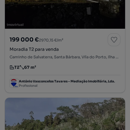
199 000 €
2970,15 €/m²
Moradia T2 para venda
Caminho de Salvaterra, Santa Bárbara, Vila do Porto, Ilha de Santa Maria
T2
67 m²
Tipologia
Preço por metro quadrado
António Vasconcelos Tavares - Mediação Imobiliária, Lda.
Profissional