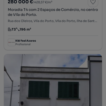
280 000 €
1428,57 €/m²
Moradia T4 com 2 Espaços de Comércio, no centro
de Vila do Porto.
Rua dos Oleiros, Vila do Porto, Vila do Porto, Ilha de Santa Maria
T3
196 m²
Tipologia
Preço por metro quadrado
KW Feel Azores
Profissional