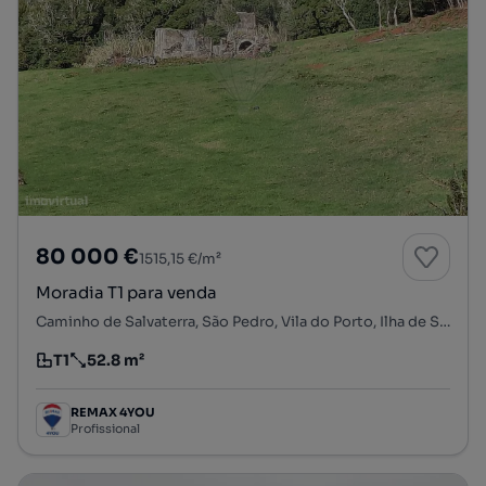
80 000 €
1515,15 €/m²
Moradia T1 para venda
Caminho de Salvaterra, São Pedro, Vila do Porto, Ilha de Santa Maria
T1
52.8 m²
Tipologia
Preço por metro quadrado
REMAX 4YOU
Profissional