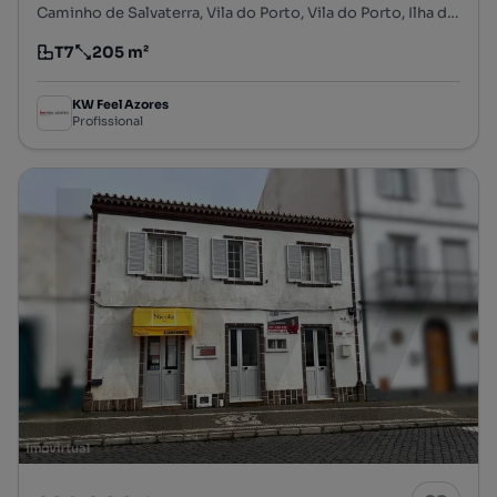
Caminho de Salvaterra, Vila do Porto, Vila do Porto, Ilha de Santa Maria
T7
205 m²
Tipologia
Preço por metro quadrado
KW Feel Azores
Profissional