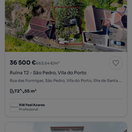
36 500 €
663,64 €/m²
Ruína T2 - São Pedro, Vila do Porto
Rua das Formigas, São Pedro, Vila do Porto, Ilha de Santa Maria
T2
55 m²
Tipologia
Preço por metro quadrado
KW Feel Azores
Profissional