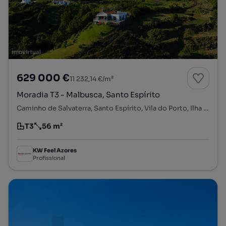
629 000 €
11 232,14 €/m²
Moradia T3 - Malbusca, Santo Espírito
Caminho de Salvaterra, Santo Espírito, Vila do Porto, Ilha de Santa Maria
T3
56 m²
Tipologia
Preço por metro quadrado
KW Feel Azores
Profissional