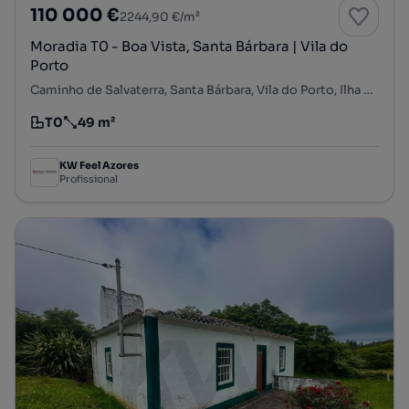
110 000 €
2244,90 €/m²
Moradia T0 - Boa Vista, Santa Bárbara | Vila do
Porto
Caminho de Salvaterra, Santa Bárbara, Vila do Porto, Ilha de Santa Maria
T0
49 m²
Tipologia
Preço por metro quadrado
KW Feel Azores
Profissional