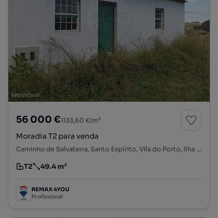
56 000 €
1133,60 €/m²
Moradia T2 para venda
Caminho de Salvaterra, Santo Espírito, Vila do Porto, Ilha de Santa Maria
T2
49.4 m²
Tipologia
Preço por metro quadrado
REMAX 4YOU
Profissional