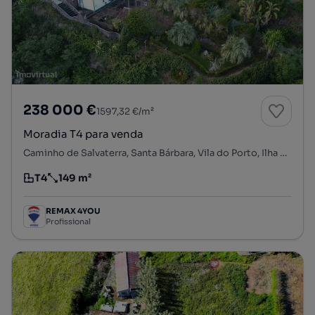
238 000 €
1597,32 €/m²
Moradia T4 para venda
Caminho de Salvaterra, Santa Bárbara, Vila do Porto, Ilha de Santa Maria
T4
149 m²
Tipologia
Preço por metro quadrado
REMAX 4YOU
Profissional