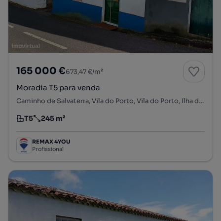
165 000 €
673,47 €/m²
Moradia T5 para venda
Caminho de Salvaterra, Vila do Porto, Vila do Porto, Ilha de Santa Maria
T5
245 m²
Tipologia
Preço por metro quadrado
REMAX 4YOU
Profissional