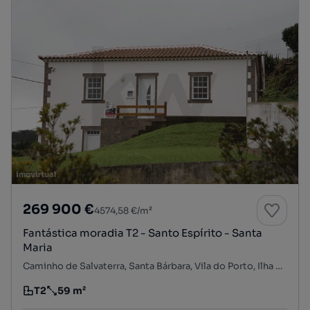
269 900 €
4574,58 €/m²
Fantástica moradia T2 - Santo Espírito - Santa
Maria
Caminho de Salvaterra, Santa Bárbara, Vila do Porto, Ilha de Santa Maria
T2
59 m²
Tipologia
Preço por metro quadrado