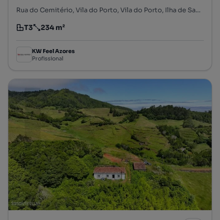
Rua do Cemitério, Vila do Porto, Vila do Porto, Ilha de Santa Maria
T3
234 m²
Tipologia
Preço por metro quadrado
KW Feel Azores
Profissional