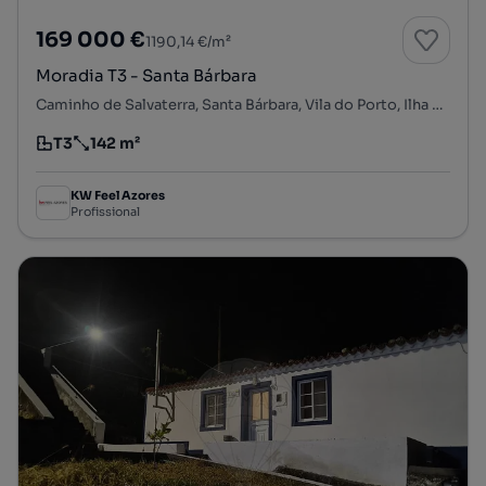
169 000 €
1190,14 €/m²
Moradia T3 - Santa Bárbara
Caminho de Salvaterra, Santa Bárbara, Vila do Porto, Ilha de Santa Maria
T3
142 m²
Tipologia
Preço por metro quadrado
KW Feel Azores
Profissional