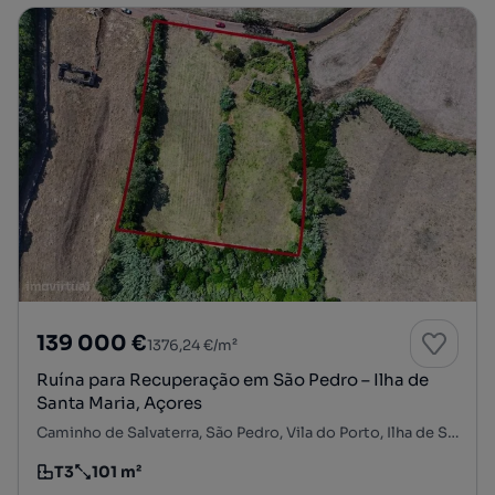
139 000 €
1376,24 €/m²
Ruína para Recuperação em São Pedro – Ilha de
Santa Maria, Açores
Caminho de Salvaterra, São Pedro, Vila do Porto, Ilha de Santa Maria
T3
101 m²
Tipologia
Preço por metro quadrado