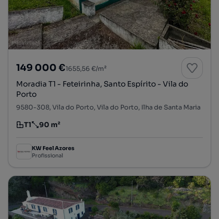
149 000 €
1655,56 €/m²
Moradia T1 - Feteirinha, Santo Espírito - Vila do
Porto
9580-308, Vila do Porto, Vila do Porto, Ilha de Santa Maria
T1
90 m²
Tipologia
Preço por metro quadrado
KW Feel Azores
Profissional