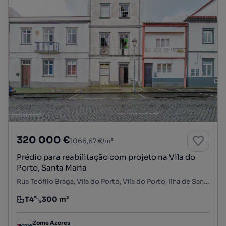
320 000 €
1066,67 €/m²
Prédio para reabilitação com projeto na Vila do
Porto, Santa Maria
Rua Teófilo Braga, Vila do Porto, Vila do Porto, Ilha de Santa Maria
T4
300 m²
Tipologia
Preço por metro quadrado
Zome Azores