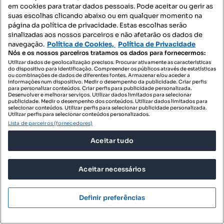
em cookies para tratar dados pessoais. Pode aceitar ou gerir as
suas escolhas clicando abaixo ou em qualquer momento na
página da política de privacidade. Estas escolhas serão
sinalizadas aos nossos parceiros e não afetarão os dados de
navegação.
Política de Cookies,
Política de Privacidade
Nós e os nossos parceiros tratamos os dados para fornecermos:
Utilizar dados de geolocalização precisos. Procurar ativamente as características
265 000 €
1934,31 €/m²
do dispositivo para identificação. Compreender os públicos através de estatísticas
ou combinações de dados de diferentes fontes. Armazenar e/ou aceder a
Moradia T3 para venda
informações num dispositivo. Medir o desempenho da publicidade. Criar perfis
para personalizar conteúdos. Criar perfis para publicidade personalizada.
Caminho de Salvaterra, Vila do Porto, Vila do Porto, Ilha de Santa Maria
Desenvolver e melhorar serviços. Utilizar dados limitados para selecionar
publicidade. Medir o desempenho dos conteúdos. Utilizar dados limitados para
selecionar conteúdos. Utilizar perfis para selecionar publicidade personalizada.
T3
137 m²
Utilizar perfis para selecionar conteúdos personalizados.
Tipologia
Preço por metro quadrado
Lista de parceiros (fornecedores)
REMAX 4YOU
Aceitar tudo
Profissional
Aceitar necessários
Definir preferências