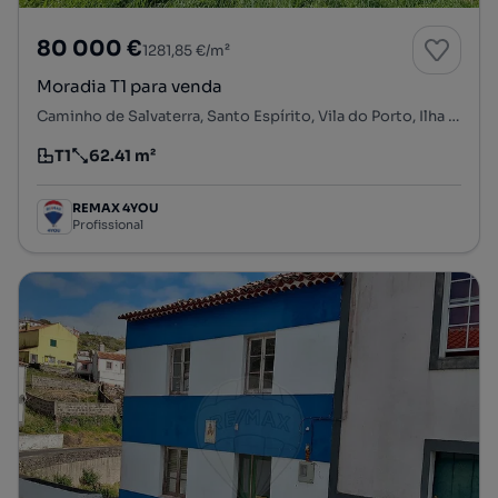
80 000 €
1281,85 €/m²
Moradia T1 para venda
Caminho de Salvaterra, Santo Espírito, Vila do Porto, Ilha de Santa Maria
T1
62.41 m²
Tipologia
Preço por metro quadrado
REMAX 4YOU
Profissional