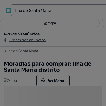
Mapa
Mapa
Filtros
Guardar pesquisa
2
1-36 de 39 anúncios
1-36 de 39 anúncios
Ordenar
Ordem dos anúncios
Ordem dos anúncios
...
Ilha de Santa Maria
Moradias para comprar: Ilha de
Santa Maria distrito
Ver Mapa