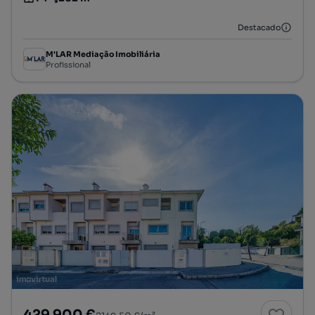
Tipologia
Preço por metro quadrado
Destacado
M'LAR Mediação Imobiliária
Profissional