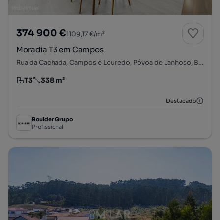
374 900 €
1109,17 €/m²
Moradia T3 em Campos
Rua da Cachada, Campos e Louredo, Póvoa de Lanhoso, Braga
T3
338 m²
Tipologia
Preço por metro quadrado
Destacado
Boulder Grupo
Profissional