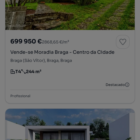
699 950 €
2868,65 €/m²
Vende-se Moradia Braga - Centro da Cidade
Braga (São Vítor), Braga, Braga
T4
244 m²
Tipologia
Preço por metro quadrado
Destacado
Profissional