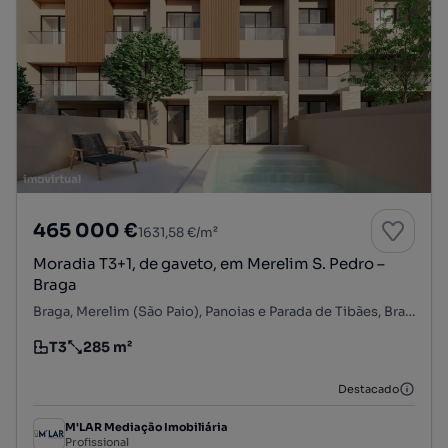
465 000 €
1631,58 €/m²
Moradia T3+1, de gaveto, em Merelim S. Pedro –
Braga
Braga, Merelim (São Paio), Panoias e Parada de Tibães, Braga, Braga
T3
285 m²
Tipologia
Preço por metro quadrado
Destacado
M'LAR Mediação Imobiliária
Profissional