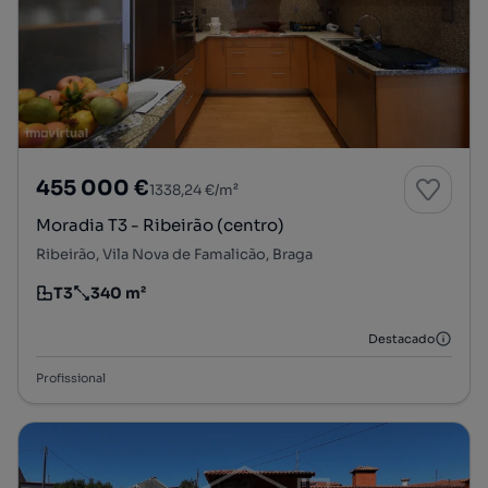
455 000 €
1338,24 €/m²
Moradia T3 - Ribeirão (centro)
Ribeirão, Vila Nova de Famalicão, Braga
T3
340 m²
Tipologia
Preço por metro quadrado
Destacado
Profissional