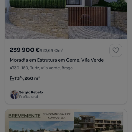
239 900 €
922,69 €/m²
Moradia em Estrutura em Geme, Vila Verde
4730-180, Turiz, Vila Verde, Braga
T3
260 m²
Tipologia
Preço por metro quadrado
Sérgio Rebelo
Profissional