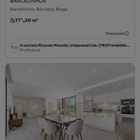
BARCELINHOS
Barcelinhos, Barcelos, Braga
T1
50 m²
Tipologia
Preço por metro quadrado
Destacado
Francisco Ricardo Macedo, Unipessoal Lda. (TROP Imobiliária)
Profissional