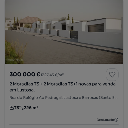
300 000 €
1327,43 €/m²
2 Moradias T3 + 2 Moradias T3+1 novas para venda
em Lustosa.
Rua do Relógio Ao Pedregal, Lustosa e Barrosas (Santo Estêvão), Lousada, Porto
T3
226 m²
Tipologia
Preço por metro quadrado
Destacado