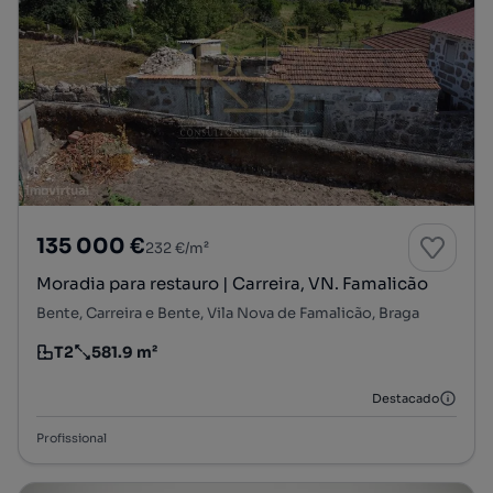
135 000 €
232 €/m²
Moradia para restauro | Carreira, VN. Famalicão
Bente, Carreira e Bente, Vila Nova de Famalicão, Braga
T2
581.9 m²
Tipologia
Preço por metro quadrado
Destacado
Profissional