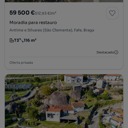
59 500 €
512,93 €/m²
Moradia para restauro
Antime e Silvares (São Clemente), Fafe, Braga
T3
116 m²
Tipologia
Preço por metro quadrado
Destacado
Oferta privada