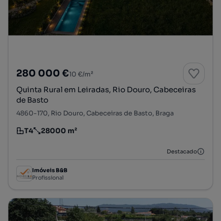
280 000 €
10 €/m²
Quinta Rural em Leiradas, Rio Douro, Cabeceiras
de Basto
4860-170, Rio Douro, Cabeceiras de Basto, Braga
T4
28000 m²
Tipologia
Preço por metro quadrado
Destacado
Imóveis B&B
Profissional