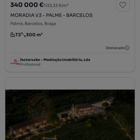
340 000 €
1133,33 €/m²
MORADIA V3 - PALME - BARCELOS
Palme, Barcelos, Braga
T3
300 m²
Tipologia
Preço por metro quadrado
Destacado
factorvalor - Mediação Imobiliária, Lda
Profissional