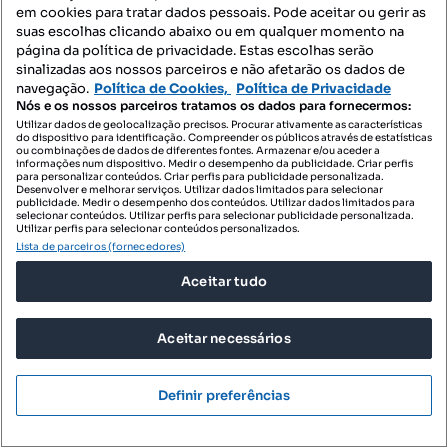
em cookies para tratar dados pessoais. Pode aceitar ou gerir as
suas escolhas clicando abaixo ou em qualquer momento na
página da política de privacidade. Estas escolhas serão
sinalizadas aos nossos parceiros e não afetarão os dados de
navegação.
Política de Cookies,
Política de Privacidade
Nós e os nossos parceiros tratamos os dados para fornecermos:
Utilizar dados de geolocalização precisos. Procurar ativamente as características
do dispositivo para identificação. Compreender os públicos através de estatísticas
ou combinações de dados de diferentes fontes. Armazenar e/ou aceder a
informações num dispositivo. Medir o desempenho da publicidade. Criar perfis
para personalizar conteúdos. Criar perfis para publicidade personalizada.
Desenvolver e melhorar serviços. Utilizar dados limitados para selecionar
publicidade. Medir o desempenho dos conteúdos. Utilizar dados limitados para
selecionar conteúdos. Utilizar perfis para selecionar publicidade personalizada.
Utilizar perfis para selecionar conteúdos personalizados.
Lista de parceiros (fornecedores)
Aceitar tudo
350 000 €
1250 €/m²
Moradia Independente T3 com Garagem, Terraço e
Aceitar necessários
Amplo Sótão
Rua dos Cutileiros - Creixomil, Creixomil, Guimarães, Braga
Definir preferências
T3
280 m²
Tipologia
Preço por metro quadrado