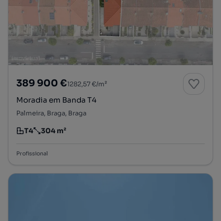
389 900 €
1282,57 €/m²
Moradia em Banda T4
Palmeira, Braga, Braga
T4
304 m²
Tipologia
Preço por metro quadrado
Profissional