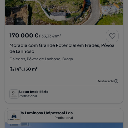
170 000 €
1133,33 €/m²
Moradia com Grande Potencial em Frades, Póvoa
de Lanhoso
Galegos, Póvoa de Lanhoso, Braga
T4
150 m²
Tipologia
Preço por metro quadrado
Destacado
Sector Imobiliário
Profissional
Melhoria Luminosa Unipessoal Lda
Profissional