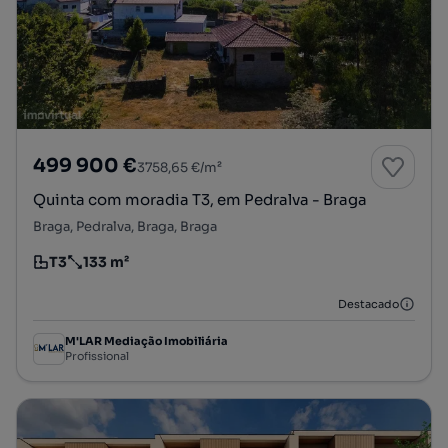
499 900 €
3758,65 €/m²
Quinta com moradia T3, em Pedralva - Braga
Braga, Pedralva, Braga, Braga
T3
133 m²
Tipologia
Preço por metro quadrado
Destacado
M'LAR Mediação Imobiliária
Profissional