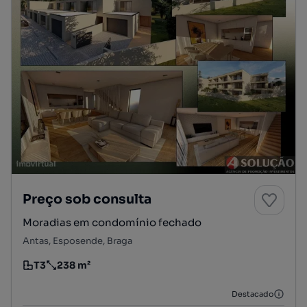
Preço sob consulta
Moradias em condomínio fechado
Antas, Esposende, Braga
T3
238 m²
Tipologia
Preço por metro quadrado
Destacado