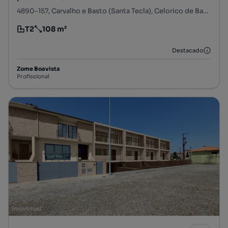
4890-157, Carvalho e Basto (Santa Tecla), Celorico de Basto, Braga
T2
108 m²
Tipologia
Preço por metro quadrado
Destacado
Zome Boavista
Profissional