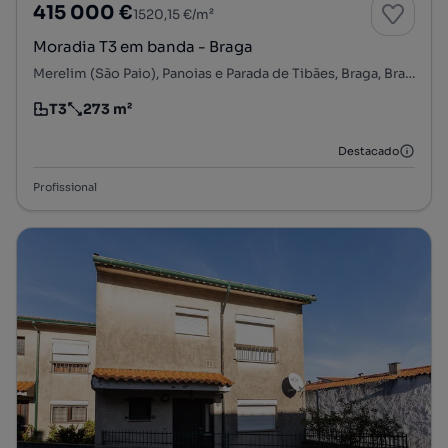
415 000 €
1520,15 €/m²
Moradia T3 em banda - Braga
Merelim (São Paio), Panoias e Parada de Tibães, Braga, Braga
T3
273 m²
Tipologia
Preço por metro quadrado
Destacado
Profissional