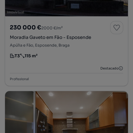
230 000 €
2000 €/m²
Moradia Gaveto em Fão - Esposende
Apúlia e Fão, Esposende, Braga
T3
115 m²
Tipologia
Preço por metro quadrado
Destacado
Profissional