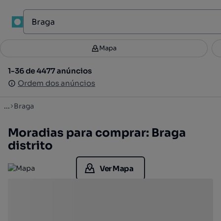
Mapa
Mapa
Filtros
Guardar pesquisa
2
1-36 de 4477 anúncios
1-36 de 4477 anúncios
Ordenar
Ordem dos anúncios
Ordem dos anúncios
...
Braga
Moradias para comprar: Braga
distrito
Ver Mapa