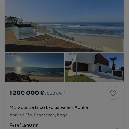
1 200 000 €
5000 €/m²
Moradia de Luxo Exclusiva em Apúlia
Apúlia e Fão, Esposende, Braga
T4
240 m²
Tipologia
Preço por metro quadrado