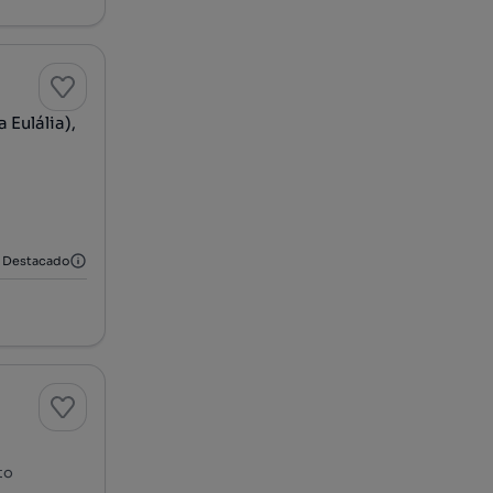
Eulália),
Destacado
to