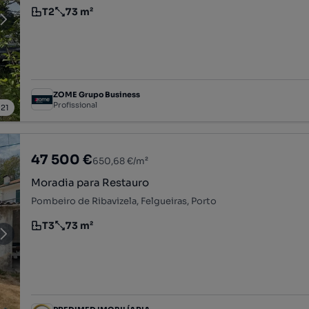
T2
73 m²
Tipologia
Preço por metro quadrado
ZOME Grupo Business
Profissional
/
21
47 500 €
650,68 €/m²
Moradia para Restauro
Pombeiro de Ribavizela, Felgueiras, Porto
T3
73 m²
Tipologia
Preço por metro quadrado