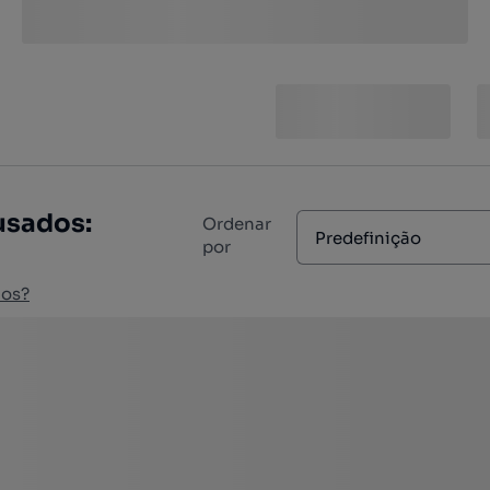
usados:
Ordenar
Predefinição
por
ios?