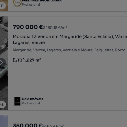
PREDIMED IMOBILÍARIA
Profissional
/
11
790 000 €
3480,18 €/m²
Moradia T3 Venda em Margaride (Santa Eulália), Várze
Lagares, Varzie
Margaride, Várzea, Lagares, Varziela e Moure, Felgueiras, Porto
T3
227 m²
Tipologia
Preço por metro quadrado
Gold Imóveis
Profissional
48
350 000 €
1411,29 €/m²