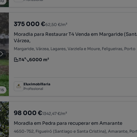
/
10
375 000 €
62,50 €/m²
Moradia para Restaurar T4 Venda em Margaride (Santa 
Várzea,
Margaride, Várzea, Lagares, Varziela e Moure, Felgueiras, Porto
T4
6000 m²
Tipologia
Preço por metro quadrado
Eluximobiliaria
Profissional
/
15
98 000 €
1342,47 €/m²
Moradia em Pedra para recuperar em Amarante
4650-752, Figueiró (Santiago e Santa Cristina), Amarante, Por