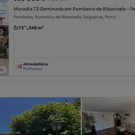
Moradia T3 Geminada em Pombeiro de Ribavizela - Fe
Pombeiro, Pombeiro de Ribavizela, Felgueiras, Porto
T3
248 m²
Tipologia
Preço por metro quadrado
AS Imobiliária
Profissional
35