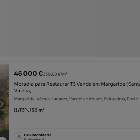
45 000 €
330,88 €/m²
Moradia para Restaurar T3 Venda em Margaride (Santa 
Várzea,
Margaride, Várzea, Lagares, Varziela e Moure, Felgueiras, Porto
T3
136 m²
Tipologia
Preço por metro quadrado
Eluximobiliaria
Profissional