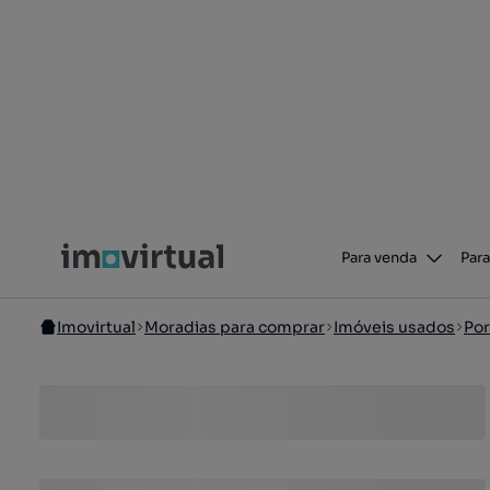
Para venda
Para
Imovirtual
Moradias para comprar
Imóveis usados
Por