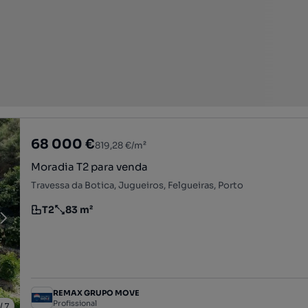
68 000 €
819,28 €/m²
Moradia T2 para venda
Travessa da Botica, Jugueiros, Felgueiras, Porto
T2
83 m²
Tipologia
Preço por metro quadrado
REMAX GRUPO MOVE
Profissional
/
7