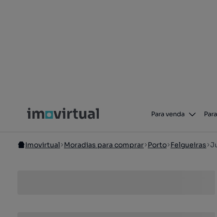
Para venda
Para
Imovirtual
Moradias para comprar
Porto
Felgueiras
J