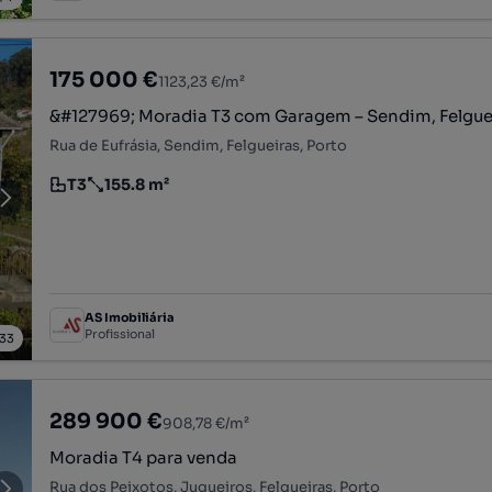
175 000 €
1123,23 €/m²
&#127969; Moradia T3 com Garagem – Sendim, Felgue
Rua de Eufrásia, Sendim, Felgueiras, Porto
T3
155.8 m²
Tipologia
Preço por metro quadrado
AS Imobiliária
Profissional
33
289 900 €
908,78 €/m²
Moradia T4 para venda
Rua dos Peixotos, Jugueiros, Felgueiras, Porto