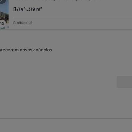
T4
319 m²
Tipologia
Preço por metro quadrado
Profissional
/
12
arecerem novos anúncios