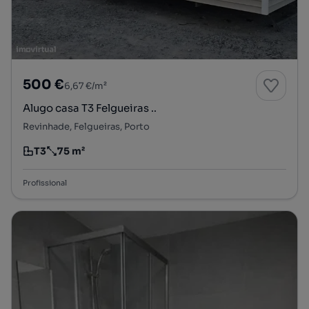
500 €
6,67 €/m²
Alugo casa T3 Felgueiras ..
Revinhade, Felgueiras, Porto
T3
75 m²
Tipologia
Preço por metro quadrado
Profissional