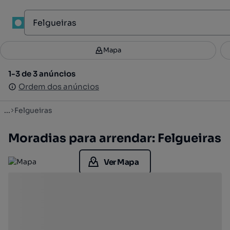
1
Mapa
Mapa
Filtros
Guardar pesquisa
3
1-3 de 3 anúncios
1-3 de 3 anúncios
Ordenar
Ordem dos anúncios
Ordem dos anúncios
...
Felgueiras
Moradias para arrendar: Felgueiras
Ver Mapa