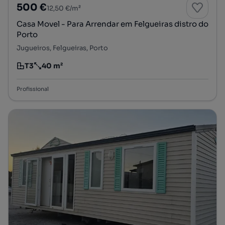
500 €
12,50 €/m²
Casa Movel - Para Arrendar em Felgueiras distro do
Porto
Jugueiros, Felgueiras, Porto
T3
40 m²
Tipologia
Preço por metro quadrado
Profissional