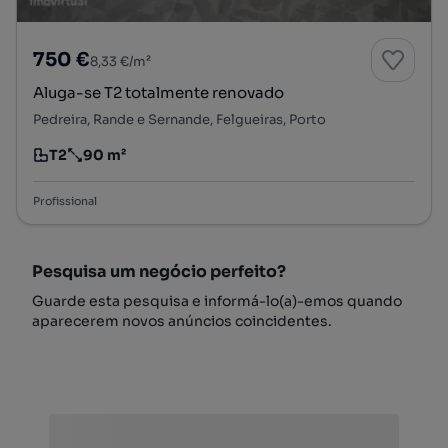
750 €
8,33 €/m²
Aluga-se T2 totalmente renovado
Pedreira, Rande e Sernande, Felgueiras, Porto
T2
90 m²
Tipologia
Preço por metro quadrado
Profissional
Pesquisa um negócio perfeito?
Guarde esta pesquisa e informá-lo(a)-emos quando
aparecerem novos anúncios coincidentes.