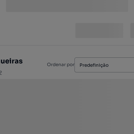
gueiras
Ordenar por
Predefinição
?