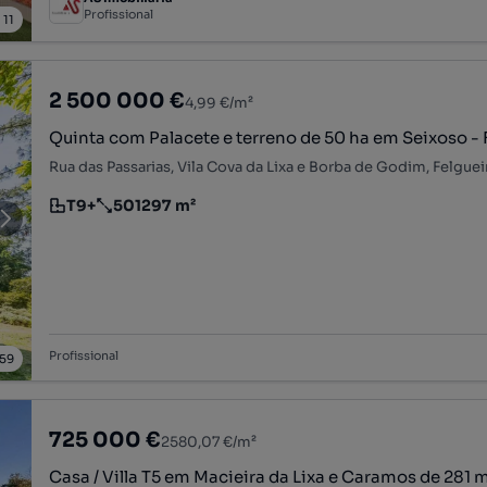
Profissional
/
11
2 500 000 €
4,99 €/m²
Quinta com Palacete e terreno de 50 ha em Seixoso - 
Rua das Passarias, Vila Cova da Lixa e Borba de Godim, Felguei
T9+
501297 m²
Tipologia
Preço por metro quadrado
Profissional
59
725 000 €
2580,07 €/m²
Casa / Villa T5 em Macieira da Lixa e Caramos de 281 