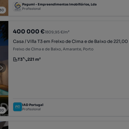
Pagumi - Empreendimentos Imobiliários, Lda
Profissional
30
400 000 €
1809,95 €/m²
Casa / Villa T3 em Freixo de Cima e de Baixo de 221,0
Freixo de Cima e de Baixo, Amarante, Porto
T3
221 m²
Tipologia
Preço por metro quadrado
IAD Portugal
Profissional
20