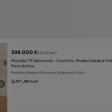
396 000 €
2113,13 €/m²
Moradia T3 Geminada - Conforto, Modernidade e Vis
Panorâmica
Pedreira, Rande e Sernande, Felgueiras, Porto
T3
187.4 m²
Tipologia
Preço por metro quadrado