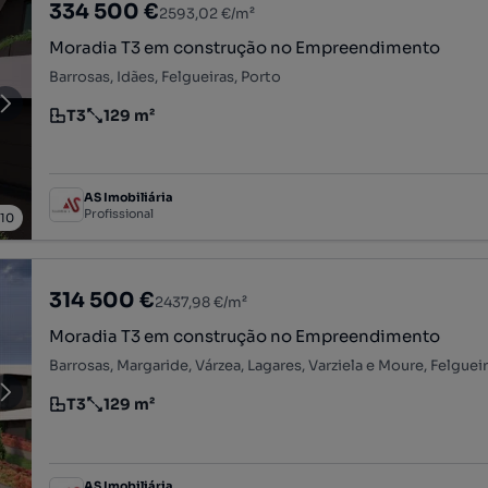
334 500 €
2593,02 €/m²
Moradia T3 em construção no Empreendimento
Barrosas, Idães, Felgueiras, Porto
T3
129 m²
Tipologia
Preço por metro quadrado
AS Imobiliária
Profissional
/
10
314 500 €
2437,98 €/m²
Moradia T3 em construção no Empreendimento
Barrosas, Margaride, Várzea, Lagares, Varziela e Moure, Felguei
T3
129 m²
Tipologia
Preço por metro quadrado
AS Imobiliária