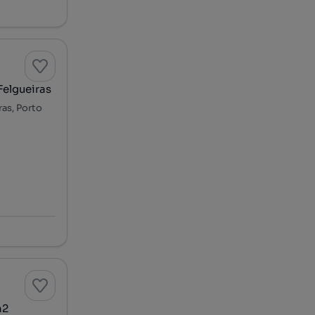
Felgueiras
ras, Porto
m2