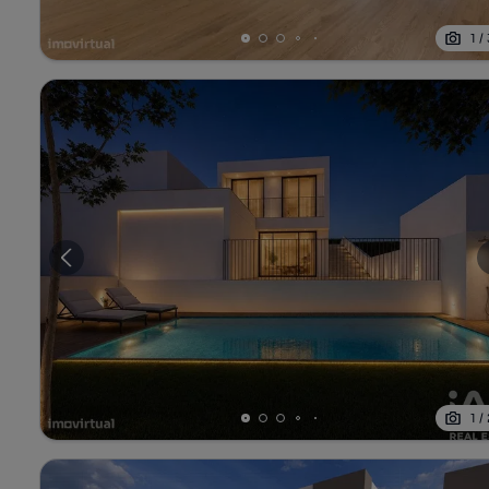
1
/
1
/