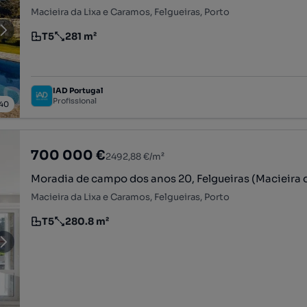
Macieira da Lixa e Caramos, Felgueiras, Porto
T5
281 m²
Tipologia
Preço por metro quadrado
IAD Portugal
Profissional
40
700 000 €
2492,88 €/m²
Moradia de campo dos anos 20, Felgueiras (Macieira d
Macieira da Lixa e Caramos, Felgueiras, Porto
T5
280.8 m²
Tipologia
Preço por metro quadrado