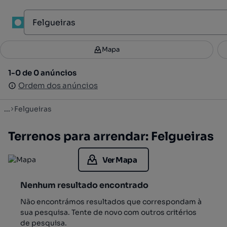
1
Mapa
Mapa
Filtros
Guardar pesquisa
3
1-0 de 0 anúncios
1-0 de 0 anúncios
Ordenar
Ordem dos anúncios
Ordem dos anúncios
...
Felgueiras
Terrenos para arrendar: Felgueiras
Ver Mapa
Nenhum resultado encontrado
Não encontrámos resultados que correspondam à
sua pesquisa. Tente de novo com outros critérios
de pesquisa.