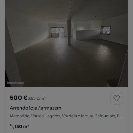
500 €
3,85 €/m²
Arrendo loja / armazem
Margaride, Várzea, Lagares, Varziela e Moure, Felgueiras, Porto
130 m²
Preço por metro quadrado