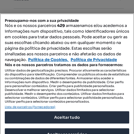
PORTAIS
Preocupamo-nos com a sua privacidade
Nós e os nossos parceiros
429
armazenamos e/ou acedemos a
informações num dispositivo, tais como identificadores únicos
Mapa do Site
em cookies para tratar dados pessoais. Pode aceitar ou gerir as
suas escolhas clicando abaixo ou em qualquer momento na
página da política de privacidade. Estas escolhas serão
sinalizadas aos nossos parceiros e não afetarão os dados de
Contacte-nos
navegação.
Política de Cookies,
Política de Privacidade
Nós e os nossos parceiros tratamos os dados para fornecermos:
Utilizar dados de geolocalização precisos. Procurar ativamente as características
do dispositivo para identificação. Compreender os públicos através de estatísticas
SIGA-NOS:
ou combinações de dados de diferentes fontes. Armazenar e/ou aceder a
informações num dispositivo. Medir o desempenho da publicidade. Criar perfis
para personalizar conteúdos. Criar perfis para publicidade personalizada.
Desenvolver e melhorar serviços. Utilizar dados limitados para selecionar
publicidade. Medir o desempenho dos conteúdos. Utilizar dados limitados para
selecionar conteúdos. Utilizar perfis para selecionar publicidade personalizada.
DESCARREGAR NA:
Utilizar perfis para selecionar conteúdos personalizados.
Lista de parceiros (fornecedores)
Aceitar tudo