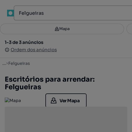
1
Mapa
Mapa
Filtros
Guardar pesquisa
4
1-3 de 3 anúncios
1-3 de 3 anúncios
Ordenar
Ordem dos anúncios
Ordem dos anúncios
...
Felgueiras
Escritórios para arrendar:
Felgueiras
Ver Mapa