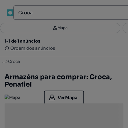
1
Mapa
Mapa
Filtros
Guardar pesquisa
2
1-1 de 1 anúncios
1-1 de 1 anúncios
Ordenar
Ordem dos anúncios
Ordem dos anúncios
...
Croca
Armazéns para comprar: Croca,
Penafiel
Ver Mapa