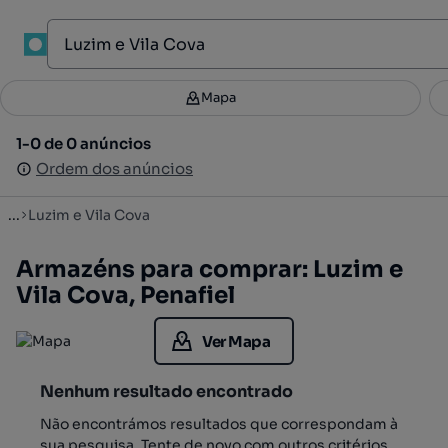
1
Mapa
Mapa
Filtros
Guardar pesquisa
2
1-0 de 0 anúncios
1-0 de 0 anúncios
Ordenar
Ordem dos anúncios
Ordem dos anúncios
...
Luzim e Vila Cova
Armazéns para comprar: Luzim e
Vila Cova, Penafiel
Ver Mapa
Nenhum resultado encontrado
Não encontrámos resultados que correspondam à
sua pesquisa. Tente de novo com outros critérios