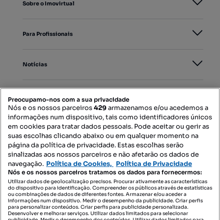
Sobre o Imovirtual
Para Profissionais
Notícias
PORTAIS
Preocupamo-nos com a sua privacidade
Nós e os nossos parceiros
429
armazenamos e/ou acedemos a
informações num dispositivo, tais como identificadores únicos
Mapa do Site
em cookies para tratar dados pessoais. Pode aceitar ou gerir as
suas escolhas clicando abaixo ou em qualquer momento na
página da política de privacidade. Estas escolhas serão
sinalizadas aos nossos parceiros e não afetarão os dados de
Contacte-nos
navegação.
Política de Cookies,
Política de Privacidade
Nós e os nossos parceiros tratamos os dados para fornecermos:
Utilizar dados de geolocalização precisos. Procurar ativamente as características
do dispositivo para identificação. Compreender os públicos através de estatísticas
SIGA-NOS:
ou combinações de dados de diferentes fontes. Armazenar e/ou aceder a
informações num dispositivo. Medir o desempenho da publicidade. Criar perfis
para personalizar conteúdos. Criar perfis para publicidade personalizada.
Desenvolver e melhorar serviços. Utilizar dados limitados para selecionar
publicidade. Medir o desempenho dos conteúdos. Utilizar dados limitados para