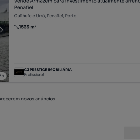
Vende Armazém para investimento atualmente arren
Penafiel
Guilhufe e Urrô, Penafiel, Porto
1533 m²
Preço por metro quadrado
CJ PRESTIGE IMOBILIÁRIA
Profissional
/
9
arecerem novos anúncios