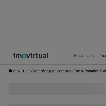
Para venda
Para
Imovirtual
Armazéns para comprar
Porto
Penafiel
Gui