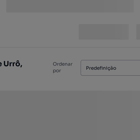
 Urrô,
Ordenar
Predefinição
por