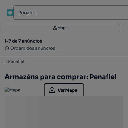
1
Mapa
Mapa
Filtros
Guardar pesquisa
2
1-7 de 7 anúncios
1-7 de 7 anúncios
Ordenar
Ordem dos anúncios
Ordem dos anúncios
...
Penafiel
Armazéns para comprar: Penafiel
Ver Mapa