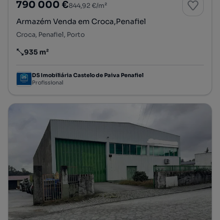
790 000 €
844,92 €/m²
Armazém Venda em Croca,Penafiel
Croca, Penafiel, Porto
935 m²
Preço por metro quadrado
DS Imobiliária Castelo de Paiva Penafiel
Profissional