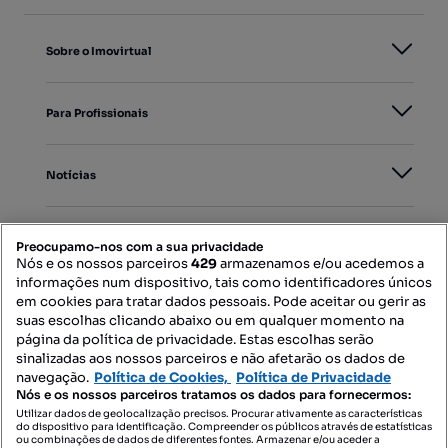
Sobre o Imovirtual
Para Profissionais
Notícias
PORTAIS
Preocupamo-nos com a sua privacidade
Nós e os nossos parceiros
429
armazenamos e/ou acedemos a
informações num dispositivo, tais como identificadores únicos
Mapa do Site
em cookies para tratar dados pessoais. Pode aceitar ou gerir as
suas escolhas clicando abaixo ou em qualquer momento na
página da política de privacidade. Estas escolhas serão
sinalizadas aos nossos parceiros e não afetarão os dados de
Contacte-nos
navegação.
Política de Cookies,
Política de Privacidade
Nós e os nossos parceiros tratamos os dados para fornecermos:
Utilizar dados de geolocalização precisos. Procurar ativamente as características
do dispositivo para identificação. Compreender os públicos através de estatísticas
SIGA-NOS:
ou combinações de dados de diferentes fontes. Armazenar e/ou aceder a