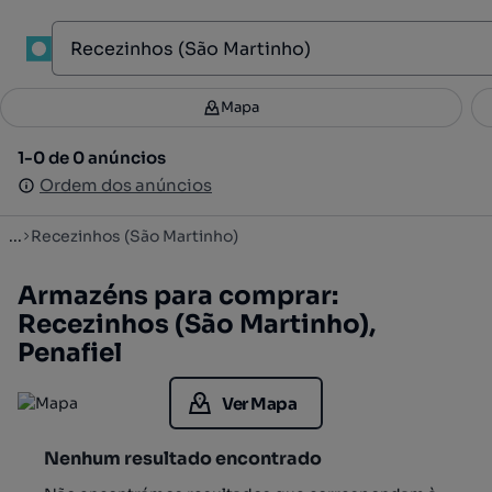
1
Mapa
Mapa
Filtros
Guardar pesquisa
2
1-0 de 0 anúncios
1-0 de 0 anúncios
Ordenar
Ordem dos anúncios
Ordem dos anúncios
...
Recezinhos (São Martinho)
Armazéns para comprar:
Recezinhos (São Martinho),
Penafiel
Ver Mapa
Nenhum resultado encontrado