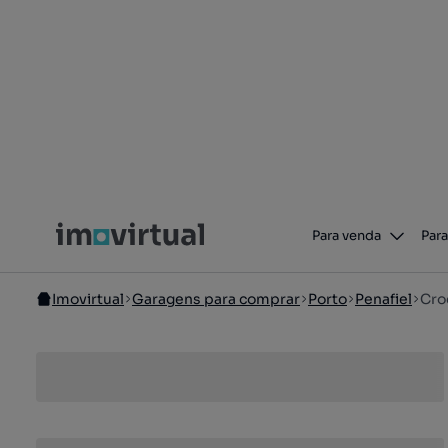
Para venda
Para
Imovirtual
Garagens para comprar
Porto
Penafiel
Cro