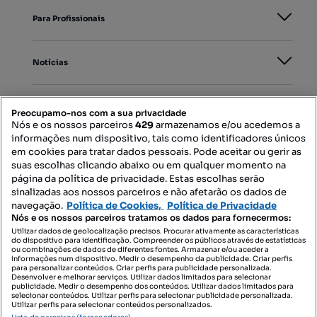
Para Profissionais
Notícias
PORTAIS
Preocupamo-nos com a sua privacidade
Nós e os nossos parceiros
429
armazenamos e/ou acedemos a
informações num dispositivo, tais como identificadores únicos
Mapa do Site
em cookies para tratar dados pessoais. Pode aceitar ou gerir as
suas escolhas clicando abaixo ou em qualquer momento na
página da política de privacidade. Estas escolhas serão
sinalizadas aos nossos parceiros e não afetarão os dados de
Contacte-nos
navegação.
Política de Cookies,
Política de Privacidade
Nós e os nossos parceiros tratamos os dados para fornecermos:
Utilizar dados de geolocalização precisos. Procurar ativamente as características
do dispositivo para identificação. Compreender os públicos através de estatísticas
SIGA-NOS:
ou combinações de dados de diferentes fontes. Armazenar e/ou aceder a
informações num dispositivo. Medir o desempenho da publicidade. Criar perfis
para personalizar conteúdos. Criar perfis para publicidade personalizada.
Desenvolver e melhorar serviços. Utilizar dados limitados para selecionar
publicidade. Medir o desempenho dos conteúdos. Utilizar dados limitados para
selecionar conteúdos. Utilizar perfis para selecionar publicidade personalizada.
DESCARREGAR NA:
Utilizar perfis para selecionar conteúdos personalizados.