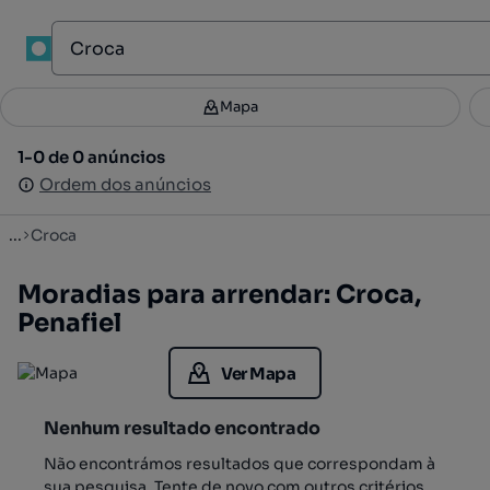
1
Mapa
Mapa
Filtros
Guardar pesquisa
3
1-0 de 0 anúncios
1-0 de 0 anúncios
Ordenar
Ordem dos anúncios
Ordem dos anúncios
...
Croca
Moradias para arrendar: Croca,
Penafiel
Ver Mapa
Nenhum resultado encontrado
Não encontrámos resultados que correspondam à
sua pesquisa. Tente de novo com outros critérios