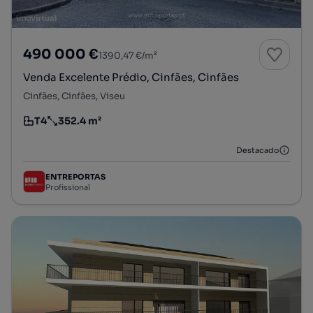
490 000 €
1390,47 €/m²
Venda Excelente Prédio, Cinfães, Cinfães
Cinfães, Cinfães, Viseu
T4
352.4 m²
Tipologia
Preço por metro quadrado
Destacado
ENTREPORTAS
Profissional