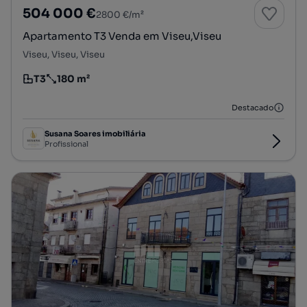
504 000 €
2800 €/m²
Apartamento T3 Venda em Viseu,Viseu
Viseu, Viseu, Viseu
T3
180 m²
Tipologia
Preço por metro quadrado
Destacado
Susana Soares imobiliária
Profissional