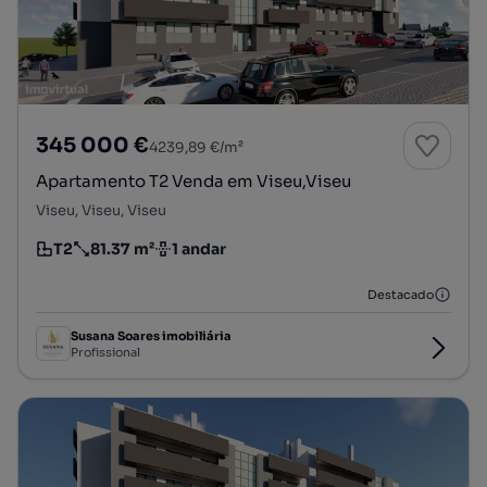
345 000 €
4239,89 €/m²
Apartamento T2 Venda em Viseu,Viseu
Viseu, Viseu, Viseu
T2
81.37 m²
1 andar
Tipologia
Preço por metro quadrado
Andar
Destacado
Susana Soares imobiliária
Profissional