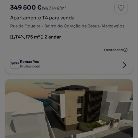
349 500 €
1997,14 €/m²
Apartamento T4 para venda
Rua da Figueira - Bairro do Coração de Jesus-Marzovelos, Viseu, Viseu, Viseu
T4
175 m²
2 andar
Tipologia
Preço por metro quadrado
Andar
Destacado
Remax Yes
Profissional