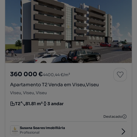
360 000 €
4400,44 €/m²
Apartamento T2 Venda em Viseu,Viseu
Viseu, Viseu, Viseu
T2
81.81 m²
3 andar
Tipologia
Preço por metro quadrado
Andar
Destacado
Susana Soares imobiliária
Profissional