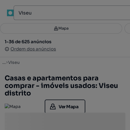
Mapa
Mapa
Filtros
Guardar pesquisa
2
1-36 de 625 anúncios
1-36 de 625 anúncios
Ordenar
Ordem dos anúncios
Ordem dos anúncios
...
Viseu
Casas e apartamentos para
comprar - imóveis usados: Viseu
distrito
Ver Mapa