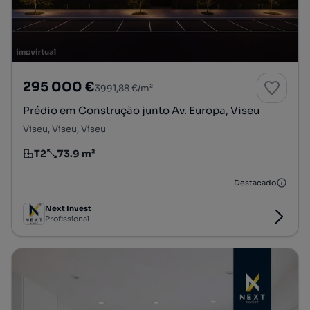
295 000 €
3991,88 €/m²
Prédio em Construção junto Av. Europa, Viseu
Viseu, Viseu, Viseu
T2
73.9 m²
Tipologia
Preço por metro quadrado
Destacado
Next Invest
Profissional