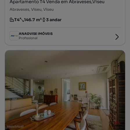
Apartamento T4 Venda em Abraveses,Viseu
Abraveses, Viseu, Viseu
T4
146.7 m²
3 andar
Tipologia
Preço por metro quadrado
Andar
ANADVISE IMÓVEIS
Profissional