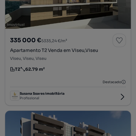
335 000 €
5335,24 €/m²
Apartamento T2 Venda em Viseu,Viseu
Viseu, Viseu, Viseu
T2
62.79 m²
Tipologia
Preço por metro quadrado
Destacado
Susana Soares imobiliária
Profissional