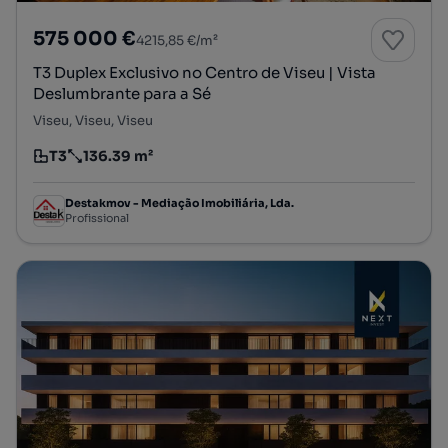
575 000 €
4215,85 €/m²
T3 Duplex Exclusivo no Centro de Viseu | Vista
Deslumbrante para a Sé
Viseu, Viseu, Viseu
T3
136.39 m²
Tipologia
Preço por metro quadrado
Destakmov - Mediação Imobiliária, Lda.
Profissional