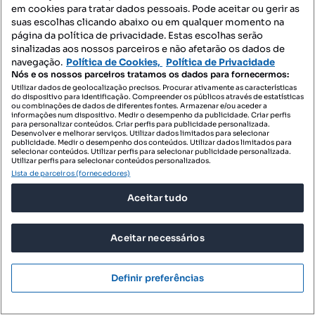
em cookies para tratar dados pessoais. Pode aceitar ou gerir as
suas escolhas clicando abaixo ou em qualquer momento na
página da política de privacidade. Estas escolhas serão
186 000 €
1917,53 €/m²
sinalizadas aos nossos parceiros e não afetarão os dados de
navegação.
Política de Cookies,
Política de Privacidade
Andar-Moradia T4 com Jardim Privativo, Terraço,
Nós e os nossos parceiros tratamos os dados para fornecermos:
Garagem para 2 Viatura
Utilizar dados de geolocalização precisos. Procurar ativamente as características
Rua São Salvador, Resende, Resende, Viseu
do dispositivo para identificação. Compreender os públicos através de estatísticas
ou combinações de dados de diferentes fontes. Armazenar e/ou aceder a
informações num dispositivo. Medir o desempenho da publicidade. Criar perfis
T4
97 m²
rés do chão
para personalizar conteúdos. Criar perfis para publicidade personalizada.
Tipologia
Preço por metro quadrado
Andar
Desenvolver e melhorar serviços. Utilizar dados limitados para selecionar
publicidade. Medir o desempenho dos conteúdos. Utilizar dados limitados para
selecionar conteúdos. Utilizar perfis para selecionar publicidade personalizada.
CENTURY 21 Realty Art Foz
Utilizar perfis para selecionar conteúdos personalizados.
Profissional
Lista de parceiros (fornecedores)
Aceitar tudo
Aceitar necessários
Definir preferências