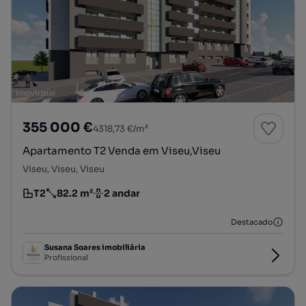
355 000 €
4318,73 €/m²
Apartamento T2 Venda em Viseu,Viseu
Viseu, Viseu, Viseu
T2
82.2 m²
2 andar
Tipologia
Preço por metro quadrado
Andar
Destacado
Susana Soares imobiliária
Profissional