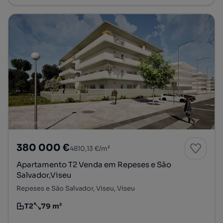
380 000 €
4810,13 €/m²
Apartamento T2 Venda em Repeses e São
Salvador,Viseu
Repeses e São Salvador, Viseu, Viseu
T2
79 m²
Tipologia
Preço por metro quadrado