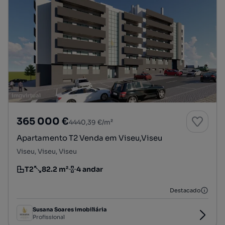
365 000 €
4440,39 €/m²
Apartamento T2 Venda em Viseu,Viseu
Viseu, Viseu, Viseu
T2
82.2 m²
4 andar
Tipologia
Preço por metro quadrado
Andar
Destacado
Susana Soares imobiliária
Profissional