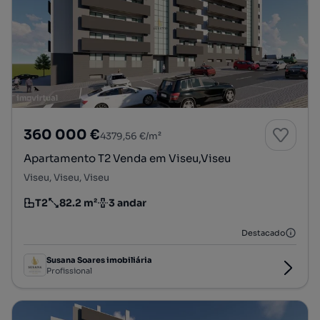
360 000 €
4379,56 €/m²
Apartamento T2 Venda em Viseu,Viseu
Viseu, Viseu, Viseu
T2
82.2 m²
3 andar
Tipologia
Preço por metro quadrado
Andar
Destacado
Susana Soares imobiliária
Profissional