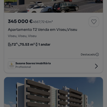
345 000 €
4567,72 €/m²
Apartamento T2 Venda em Viseu,Viseu
Viseu, Viseu, Viseu
T2
75.53 m²
1 andar
Tipologia
Preço por metro quadrado
Andar
Destacado
Susana Soares imobiliária
Profissional