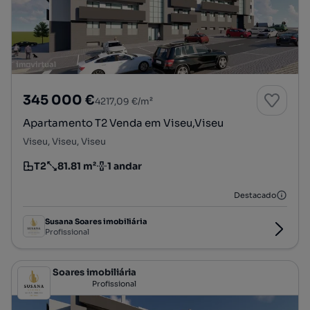
345 000 €
4217,09 €/m²
Apartamento T2 Venda em Viseu,Viseu
Viseu, Viseu, Viseu
T2
81.81 m²
1 andar
Tipologia
Preço por metro quadrado
Andar
Destacado
Susana Soares imobiliária
Profissional
Susana Soares imobiliária
Profissional