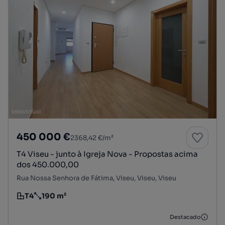
450 000 €
2368,42 €/m²
T4 Viseu - junto à Igreja Nova - Propostas acima
dos 450.000,00
Rua Nossa Senhora de Fátima, Viseu, Viseu, Viseu
T4
190 m²
Tipologia
Preço por metro quadrado
Destacado