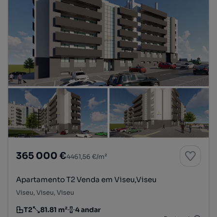
365 000 €
4461,56 €/m²
Apartamento T2 Venda em Viseu,Viseu
Viseu, Viseu, Viseu
T2
81.81 m²
4 andar
Tipologia
Preço por metro quadrado
Andar