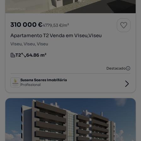
310 000 €
4779,53 €/m²
Apartamento T2 Venda em Viseu,Viseu
Viseu, Viseu, Viseu
T2
64.86 m²
Tipologia
Preço por metro quadrado
Destacado
Susana Soares imobiliária
Profissional