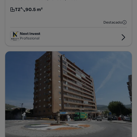
T2
90.5 m²
Tipologia
Preço por metro quadrado
Destacado
Next Invest
Profissional