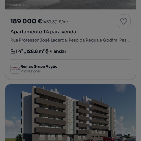
189 000 €
1467,39 €/m²
Apartamento T4 para venda
Rua Professor José Lacerda, Peso da Régua e Godim, Peso da Régua, Vila Real
T4
128.8 m²
4 andar
Tipologia
Preço por metro quadrado
Andar
Remax Grupo Acção
Profissional