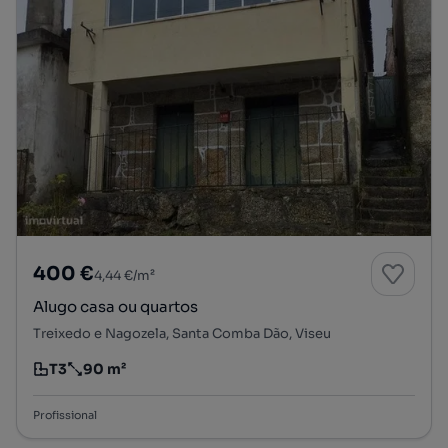
400 €
4,44 €/m²
Alugo casa ou quartos
Treixedo e Nagozela, Santa Comba Dão, Viseu
T3
90 m²
Tipologia
Preço por metro quadrado
Profissional