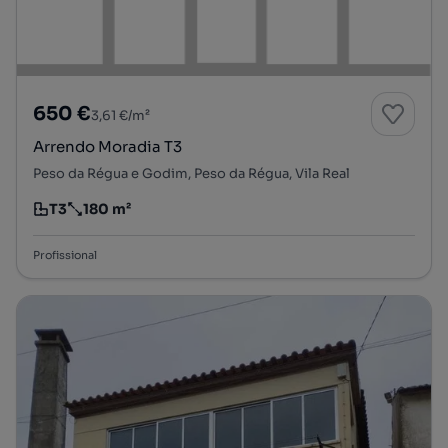
650 €
3,61 €/m²
Arrendo Moradia T3
Peso da Régua e Godim, Peso da Régua, Vila Real
T3
180 m²
Tipologia
Preço por metro quadrado
Profissional