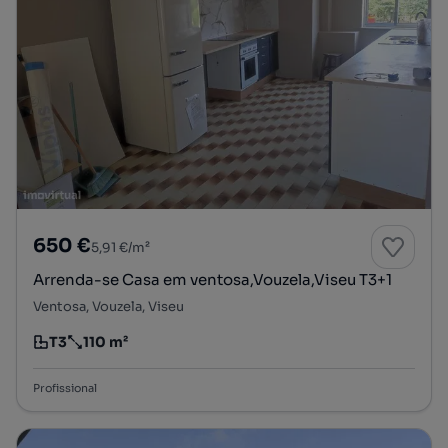
650 €
5,91 €/m²
Arrenda-se Casa em ventosa,Vouzela,Viseu T3+1
Ventosa, Vouzela, Viseu
T3
110 m²
Tipologia
Preço por metro quadrado
Profissional