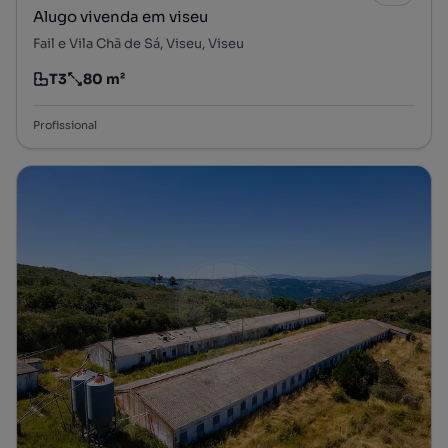
Alugo vivenda em viseu
Fail e Vila Chã de Sá, Viseu, Viseu
T3
80 m²
Tipologia
Preço por metro quadrado
Profissional