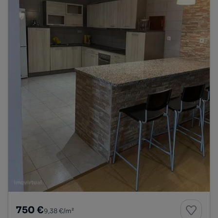
750 €
9,38 €/m²