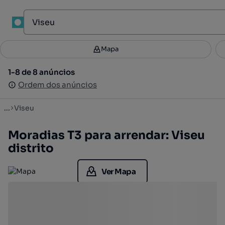
Mapa
Mapa
Filtros
Guardar pesquisa
4
1-8 de 8 anúncios
1-8 de 8 anúncios
Ordenar
Ordem dos anúncios
Ordem dos anúncios
...
Viseu
Moradias T3 para arrendar: Viseu
distrito
Ver Mapa