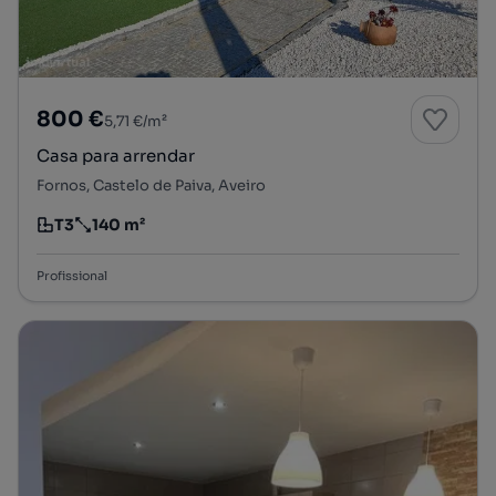
800 €
5,71 €/m²
Casa para arrendar
Fornos, Castelo de Paiva, Aveiro
T3
140 m²
Tipologia
Preço por metro quadrado
Profissional