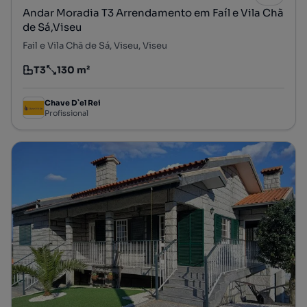
Andar Moradia T3 Arrendamento em Faíl e Vila Chã
de Sá,Viseu
Fail e Vila Chã de Sá, Viseu, Viseu
T3
130 m²
Tipologia
Preço por metro quadrado
Chave D`el Rei
Profissional