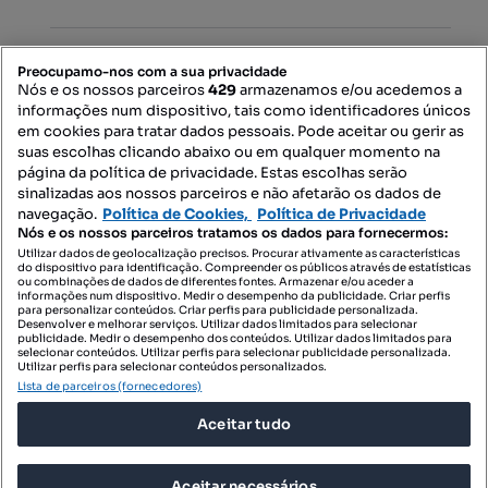
PORTAIS
Preocupamo-nos com a sua privacidade
Nós e os nossos parceiros
429
armazenamos e/ou acedemos a
informações num dispositivo, tais como identificadores únicos
Mapa do Site
em cookies para tratar dados pessoais. Pode aceitar ou gerir as
suas escolhas clicando abaixo ou em qualquer momento na
página da política de privacidade. Estas escolhas serão
sinalizadas aos nossos parceiros e não afetarão os dados de
Contacte-nos
navegação.
Política de Cookies,
Política de Privacidade
Nós e os nossos parceiros tratamos os dados para fornecermos:
Utilizar dados de geolocalização precisos. Procurar ativamente as características
do dispositivo para identificação. Compreender os públicos através de estatísticas
SIGA-NOS:
ou combinações de dados de diferentes fontes. Armazenar e/ou aceder a
informações num dispositivo. Medir o desempenho da publicidade. Criar perfis
para personalizar conteúdos. Criar perfis para publicidade personalizada.
Desenvolver e melhorar serviços. Utilizar dados limitados para selecionar
publicidade. Medir o desempenho dos conteúdos. Utilizar dados limitados para
selecionar conteúdos. Utilizar perfis para selecionar publicidade personalizada.
DESCARREGAR NA:
Utilizar perfis para selecionar conteúdos personalizados.
Lista de parceiros (fornecedores)
Aceitar tudo
Aceitar necessários