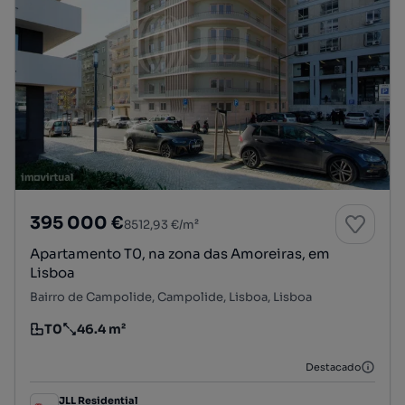
395 000 €
8512,93 €/m²
Apartamento T0, na zona das Amoreiras, em
Lisboa
Bairro de Campolide, Campolide, Lisboa, Lisboa
T0
46.4 m²
Tipologia
Preço por metro quadrado
Destacado
JLL Residential