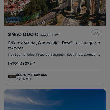
2 950 000 €
2444,08 €/m²
Prédio à venda , Campolide - Devoluto, garagem e
terraços
Rua Basílio Teles, Praça de Espanha - Sete Rios, Campolide, Lisboa, Lisboa
T0
1207 m²
Tipologia
Preço por metro quadrado
CENTURY 21 Colombo
Profissional