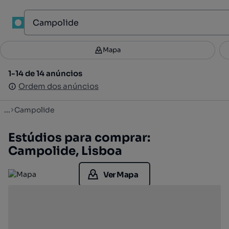
1
Mapa
Mapa
Filtros
Guardar pesquisa
2
1-14 de 14 anúncios
1-14 de 14 anúncios
Ordenar
Ordem dos anúncios
Ordem dos anúncios
...
Campolide
Estúdios para comprar:
Campolide, Lisboa
Ver Mapa