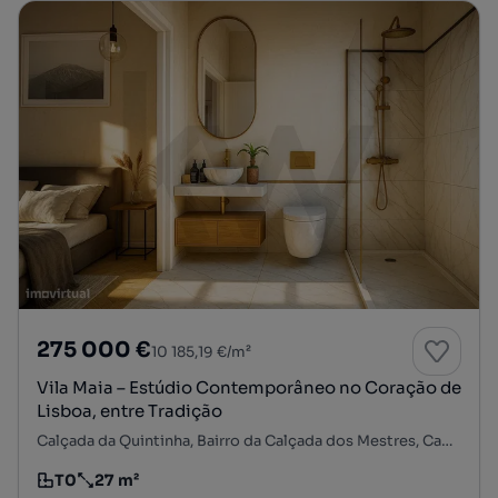
275 000 €
10 185,19 €/m²
Vila Maia – Estúdio Contemporâneo no Coração de
Lisboa, entre Tradição
Calçada da Quintinha, Bairro da Calçada dos Mestres, Campolide, Lisboa, Lisboa
T0
27 m²
Tipologia
Preço por metro quadrado