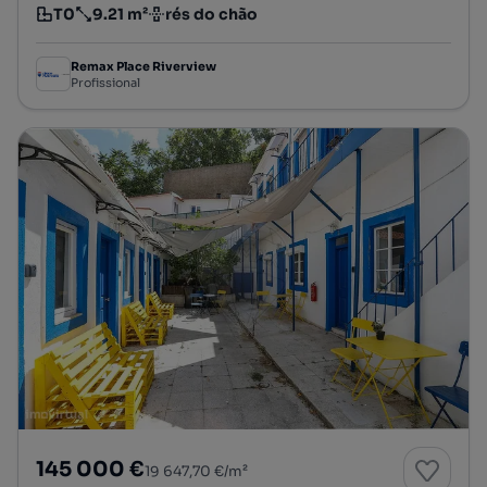
T0
9.21 m²
rés do chão
Tipologia
Preço por metro quadrado
Andar
Remax Place Riverview
Profissional
145 000 €
19 647,70 €/m²