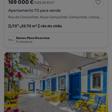
169 000 €
7438,38 €/m²
Apartamento T0 para venda
Rua de Campolide, Nova Campolide, Campolide, Lisboa, Lisboa
T0
22.72 m²
rés do chão
Tipologia
Preço por metro quadrado
Andar
Remax Place Riverview
Profissional