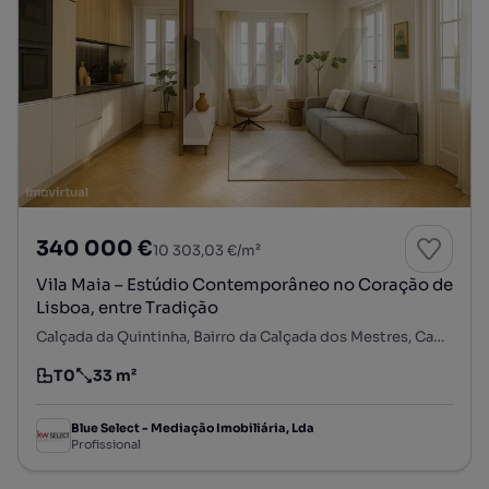
340 000 €
10 303,03 €/m²
Vila Maia – Estúdio Contemporâneo no Coração de
Lisboa, entre Tradição
Calçada da Quintinha, Bairro da Calçada dos Mestres, Campolide, Lisboa, Lisboa
T0
33 m²
Tipologia
Preço por metro quadrado
Blue Select - Mediação Imobiliária, Lda
Profissional