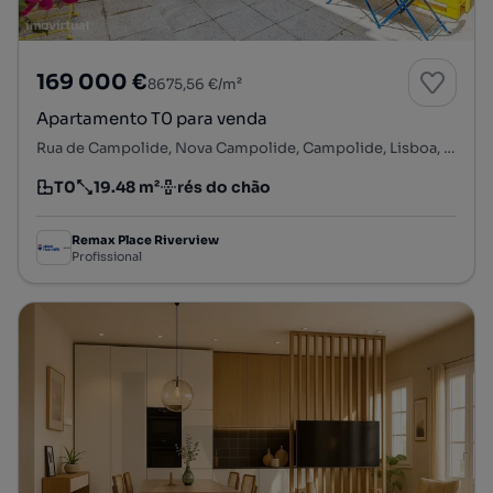
169 000 €
8675,56 €/m²
Apartamento T0 para venda
Rua de Campolide, Nova Campolide, Campolide, Lisboa, Lisboa
T0
19.48 m²
rés do chão
Tipologia
Preço por metro quadrado
Andar
Remax Place Riverview
Profissional