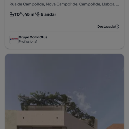
Rua de Campolide, Nova Campolide, Campolide, Lisboa, Lisboa
T0
45 m²
6 andar
Tipologia
Preço por metro quadrado
Andar
Destacado
Grupo ConviCtus
Profissional