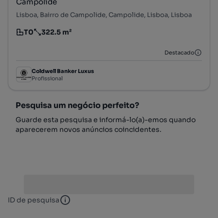
Campolide
Lisboa, Bairro de Campolide, Campolide, Lisboa, Lisboa
T0
322.5 m²
Tipologia
Preço por metro quadrado
Destacado
Coldwell Banker Luxus
Profissional
Pesquisa um negócio perfeito?
Guarde esta pesquisa e informá-lo(a)-emos quando
aparecerem novos anúncios coincidentes.
ID de pesquisa
ID de pesquisa