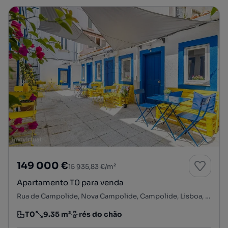
149 000 €
15 935,83 €/m²
Apartamento T0 para venda
Rua de Campolide, Nova Campolide, Campolide, Lisboa, Lisboa
T0
9.35 m²
rés do chão
Tipologia
Preço por metro quadrado
Andar