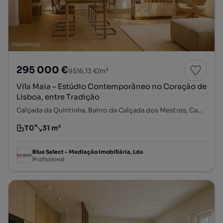
295 000 €
9516,13 €/m²
Vila Maia – Estúdio Contemporâneo no Coração de
Lisboa, entre Tradição
Calçada da Quintinha, Bairro da Calçada dos Mestres, Campolide, Lisboa, Lisboa
T0
31 m²
Tipologia
Preço por metro quadrado
Blue Select - Mediação Imobiliária, Lda
Profissional