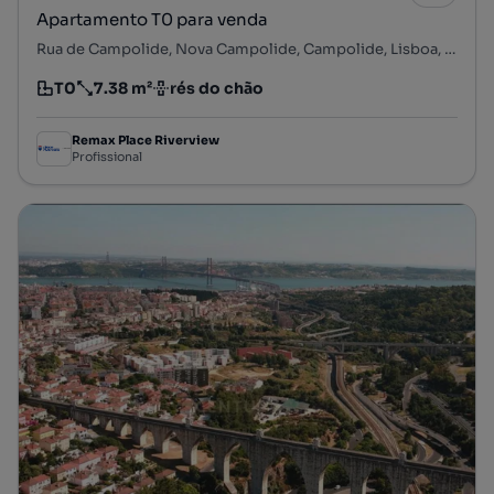
Apartamento T0 para venda
Rua de Campolide, Nova Campolide, Campolide, Lisboa, Lisboa
T0
7.38 m²
rés do chão
Tipologia
Preço por metro quadrado
Andar
Remax Place Riverview
Profissional