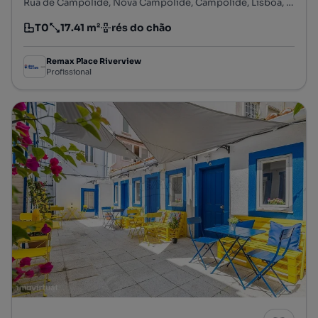
Rua de Campolide, Nova Campolide, Campolide, Lisboa, Lisboa
T0
17.41 m²
rés do chão
Tipologia
Preço por metro quadrado
Andar
Remax Place Riverview
Profissional