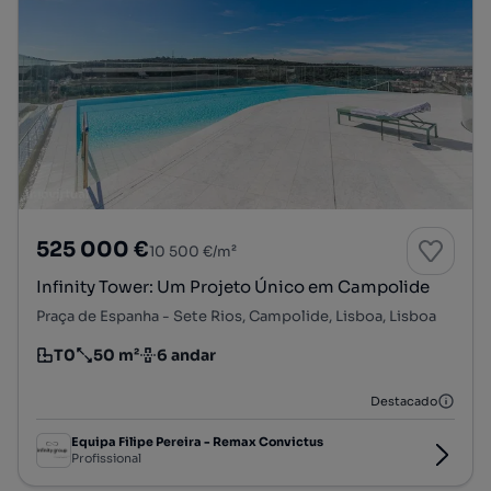
525 000 €
10 500 €/m²
Infinity Tower: Um Projeto Único em Campolide
Praça de Espanha - Sete Rios, Campolide, Lisboa, Lisboa
T0
50 m²
6 andar
Tipologia
Preço por metro quadrado
Andar
Destacado
Equipa Filipe Pereira - Remax Convictus
Profissional